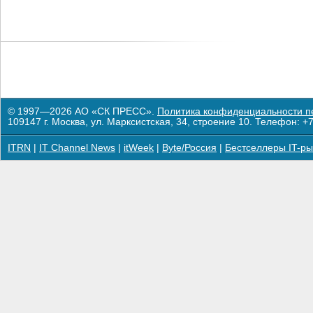
© 1997—2026 АО «СК ПРЕСС».
Политика конфиденциальности п
109147 г. Москва, ул. Марксистская, 34, строение 10. Телефон: +7
ITRN
|
IT Channel News
|
itWeek
|
Byte/Россия
|
Бестселлеры IT-ры