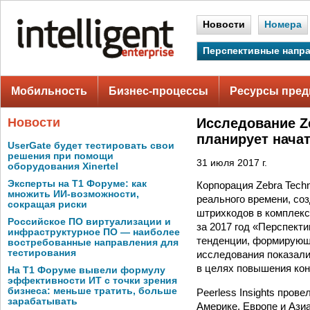
Новости
Номера
Перспективные напр
Мобильность
Бизнес-процессы
Ресурсы пред
Новости
Исследование Z
планирует нача
UserGate будет тестировать свои
решения при помощи
31 июля 2017 г.
оборудования Xinertel
Эксперты на Т1 Форуме: как
Корпорация Zebra Tech
множить ИИ-возможности,
реального времени, со
сокращая риски
штрихкодов в комплекс
Российское ПО виртуализации и
за 2017 год «Перспект
инфраструктурное ПО — наиболее
тенденции, формирующ
востребованные направления для
тестирования
исследования показал
в целях повышения кон
На Т1 Форуме вывели формулу
эффективности ИТ с точки зрения
бизнеса: меньше тратить, больше
Peerless Insights пров
зарабатывать
Америке, Европе и Ази