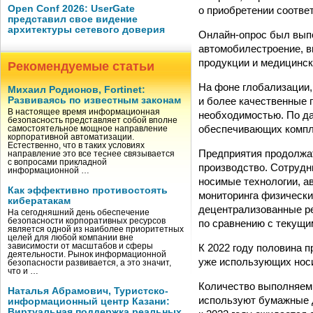
Open Conf 2026: UserGate
о приобретении соотве
представил свое видение
архитектуры сетевого доверия
Онлайн-опрос был выпо
автомобилестроение, в
продукции и медицинск
Рекомендуемые статьи
На фоне глобализации,
Михаил Родионов, Fortinet:
и более качественные 
Развиваясь по известным законам
В настоящее время информационная
необходимостью. По да
безопасность представляет собой вполне
обеспечивающих компле
самостоятельное мощное направление
корпоративной автоматизации.
Естественно, что в таких условиях
Предприятия продолжат
направление это все теснее связывается
с вопросами прикладной
производство. Сотрудн
информационной …
носимые технологии, а
Как эффективно противостоять
мониторинга физически
кибератакам
децентрализованные ре
На сегодняшний день обеспечение
безопасности корпоративных ресурсов
по сравнению с текущи
является одной из наиболее приоритетных
целей для любой компании вне
К 2022 году половина 
зависимости от масштабов и сферы
деятельности. Рынок информационной
уже использующих носи
безопасности развивается, а это значит,
что и …
Количество выполняем
Наталья Абрамович, Туристско-
используют бумажные 
информационный центр Казани:
Виртуальная поддержка реальных