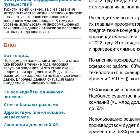
к 2022 году ожидается
путешествий
отслеживания выполняе
Туристический бизнес, за счет развития
которого качество жизни населения должно
Руководители во всех р
повышаться, хорошо вписывается в
концепцию «умного города». К тому же
их главным приоритето
уровень использования информационных
технологий в данной отрасли за последние
предпочтение концепции
пятнадцать-двадцать лет …
производительности и 
к 2022 году. Это свиде
Блог
и производителями, в 
Вот те два...
По мнению производите
Поводом для написания этого блога стала
уже вторая в течение года массовая
сферах их работы. 63%
вирусная эпидемия. И это стало очень
технологий (т. е. скан
неприятным прецедентом. Ведь столь
масштабных заражений не было уже очень
времени ^[RTLS^]), ко
давно. Впрочем, данная ситуация была
ожидаемой. Эпидемию вызвали …
51% компаний в ближай
Не все апдейты одинаково
Наиболее существенны
полезны
компаний (>1 млрд дол
Утечки бывают разными
до 55%.
Здравствуй, племя младое,
незнакомое...
Использование решений
Инновации для сетей X5
производством будет б
применяться 58% респо