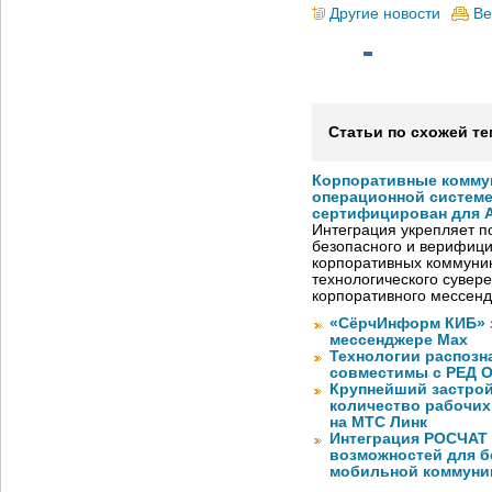
Другие новости
Ве
Статьи по схожей те
Корпоративные комму
операционной системе
сертифицирован для A
Интеграция укрепляет п
безопасного и верифици
корпоративных коммуник
технологического сувере
корпоративного мессен
«СёрчИнформ КИБ» 
мессенджере Max
Технологии распозн
совместимы с РЕД 
Крупнейший застрой
количество рабочих 
на МТС Линк
Интеграция РОСЧАТ 
возможностей для б
мобильной коммуни