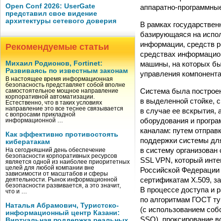
Open Conf 2026: UserGate
аппаратно-программные
представил свое видение
архитектуры сетевого доверия
В рамках государствен
базирующаяся на испо
информации, средств р
Рекомендуемые статьи
средствах информацион
машины, на которых бы
Михаил Родионов, Fortinet:
Развиваясь по известным законам
управления компонент
В настоящее время информационная
безопасность представляет собой вполне
Система была построен
самостоятельное мощное направление
корпоративной автоматизации.
в выделенной стойке, 
Естественно, что в таких условиях
направление это все теснее связывается
в случае ее вскрытия,
с вопросами прикладной
оборудования и прогр
информационной …
каналам: путем отправ
Как эффективно противостоять
поддержки системы для
кибератакам
в систему организова
На сегодняшний день обеспечение
безопасности корпоративных ресурсов
SSL VPN, который инте
является одной из наиболее приоритетных
целей для любой компании вне
Российской Федерации
зависимости от масштабов и сферы
сертификатам X.509, з
деятельности. Рынок информационной
безопасности развивается, а это значит,
В процессе доступа и 
что и …
по алгоритмам ГОСТ т
Наталья Абрамович, Туристско-
(с использованием соб
информационный центр Казани:
SSO), проксирование в
Виртуальная поддержка реальных