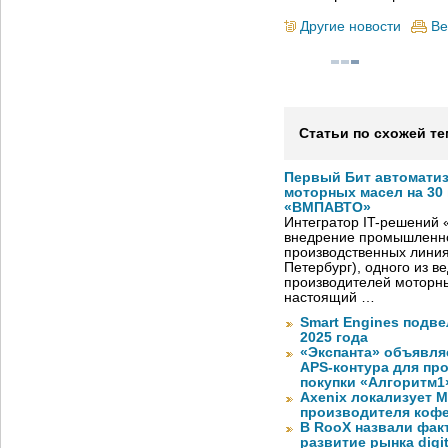
Другие новости
Ве
Статьи по схожей те
Первый Бит автомати
моторных масел на 30
«ВМПАВТО»
Интегратор IT-решений
внедрение промышленно
производственных лини
Петербург), одного из в
производителей моторны
настоящий …
Smart Engines подве
2025 года
«Экспанта» объявля
APS-контура для пр
покупки «Алгоритм1
Axenix локализует 
производителя коф
В RooX назвали фак
развитие рынка digita