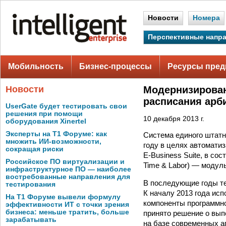
Новости
Номера
Перспективные напр
Мобильность
Бизнес-процессы
Ресурсы пред
Новости
Модернизирован
расписания арб
UserGate будет тестировать свои
решения при помощи
10 декабря 2013 г.
оборудования Xinertel
Эксперты на Т1 Форуме: как
Система единого штатн
множить ИИ-возможности,
году в целях автомати
сокращая риски
E-Business Suite, в с
Российское ПО виртуализации и
Time & Labor) — модуль
инфраструктурное ПО — наиболее
востребованные направления для
В последующие годы т
тестирования
К началу 2013 года ис
На Т1 Форуме вывели формулу
компоненты программн
эффективности ИТ с точки зрения
бизнеса: меньше тратить, больше
принято решение о вып
зарабатывать
на базе современных а