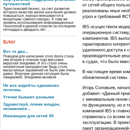
путешествий
от сетей общего польз
Туристический бизнес, за счет развития
реализованы иные нео
которого качество жизни населения должно
угроз и требований ФС
повышаться, хорошо вписывается в
концепцию «умного города». К тому же
уровень использования информационных
IBS осуществила модер
технологий в данной отрасли за последние
пятнадцать-двадцать лет …
операционную систему,
компонентов. IBS выпо
Блог
гарантировало когерен
удаленного доступа к 
Вот те два...
производительные реше
Поводом для написания этого блога стала
уже вторая в течение года массовая
в судах, что было мак
вирусная эпидемия. И это стало очень
неприятным прецедентом. Ведь столь
масштабных заражений не было уже очень
В настоящее время ко
давно. Впрочем, данная ситуация была
обновленной системы.
ожидаемой. Эпидемию вызвали …
Не все апдейты одинаково
Игорь Соловьев, начал
полезны
добавил: «Данный прое
Утечки бывают разными
с минимальным окном о
Здравствуй, племя младое,
по функционалу, но и 
незнакомое...
компанией IBS в главн
Инновации для сетей X5
справилась со всеми 
эксплуатацию. В прое
пакет организационной