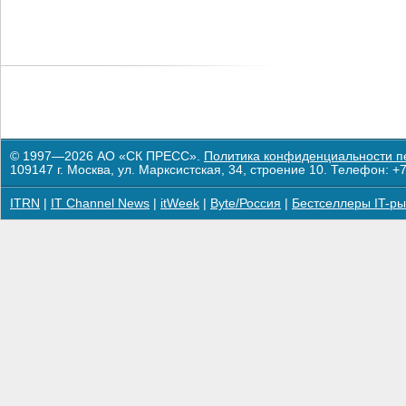
© 1997—2026 АО «СК ПРЕСС».
Политика конфиденциальности п
109147 г. Москва, ул. Марксистская, 34, строение 10. Телефон: +7
ITRN
|
IT Channel News
|
itWeek
|
Byte/Россия
|
Бестселлеры IT-ры