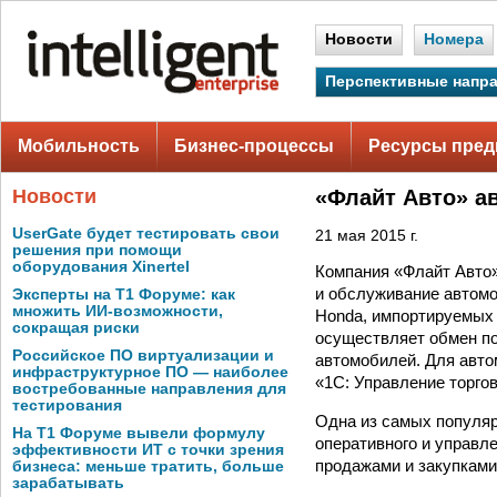
Новости
Номера
Перспективные напр
Мобильность
Бизнес-процессы
Ресурсы пред
Новости
«Флайт Авто» а
UserGate будет тестировать свои
21 мая 2015 г.
решения при помощи
оборудования Xinertel
Компания «Флайт Авто
и обслуживание автомо
Эксперты на Т1 Форуме: как
множить ИИ-возможности,
Honda, импортируемых 
сокращая риски
осуществляет обмен п
Российское ПО виртуализации и
автомобилей. Для авто
инфраструктурное ПО — наиболее
«1С: Управление торго
востребованные направления для
тестирования
Одна из самых популяр
На Т1 Форуме вывели формулу
оперативного и управле
эффективности ИТ с точки зрения
продажами и закупками
бизнеса: меньше тратить, больше
зарабатывать