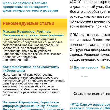
«1С: Управление торго
Open Conf 2026: UserGate
и достоверный учет, б
представил свое видение
архитектуры сетевого доверия
Все это способствует 
руководителю» позволя
по наиболее важным по
Рекомендуемые статьи
точке планеты при нали
Михаил Родионов, Fortinet:
CRM-функционал, включ
Развиваясь по известным законам
с клиентами. В систем
В настоящее время информационная
безопасность представляет собой вполне
полная контактная инф
самостоятельное мощное направление
корпоративной автоматизации.
Сотрудники дилерского
Естественно, что в таких условиях
сделки. Решение помог
направление это все теснее связывается
с вопросами прикладной
существующих клиентов
информационной …
Как эффективно противостоять
Другие новости
Ве
кибератакам
На сегодняшний день обеспечение
безопасности корпоративных ресурсов
является одной из наиболее приоритетных
целей для любой компании вне
зависимости от масштабов и сферы
деятельности. Рынок информационной
безопасности развивается, а это значит,
Статьи по схожей те
что и …
Наталья Абрамович, Туристско-
«РТД-Карго» вдвое со
информационный центр Казани:
заявок с помощью CRM
Виртуальная поддержка реальных