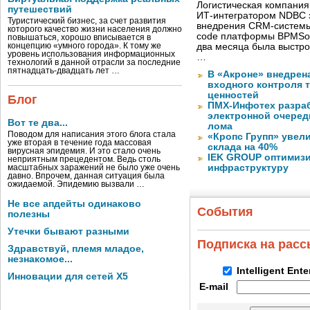
Логистическая компания
путешествий
ИТ-интегратором NDBC 
Туристический бизнес, за счет развития
внедрения CRM-системы 
которого качество жизни населения должно
code платформы BPMSof
повышаться, хорошо вписывается в
концепцию «умного города». К тому же
два месяца была выстр
уровень использования информационных
…
технологий в данной отрасли за последние
пятнадцать-двадцать лет …
В «Акроне» внедрен
входного контроля 
ценностей
Блог
ПМХ-Инфотех разра
электронной очеред
Вот те два...
лома
Поводом для написания этого блога стала
«Кропс Групп» увел
уже вторая в течение года массовая
склада на 40%
вирусная эпидемия. И это стало очень
IEK GROUP оптимизи
неприятным прецедентом. Ведь столь
инфраструктуру
масштабных заражений не было уже очень
давно. Впрочем, данная ситуация была
ожидаемой. Эпидемию вызвали …
Не все апдейты одинаково
События
полезны
Утечки бывают разными
Подписка на рас
Здравствуй, племя младое,
незнакомое...
Intelligent Ent
Инновации для сетей X5
E-mail