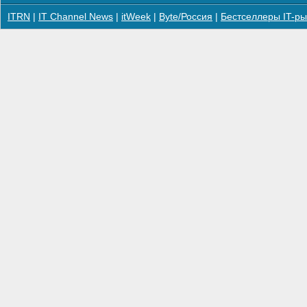
ITRN
|
IT Channel News
|
itWeek
|
Byte/Россия
|
Бестселлеры IT-ры