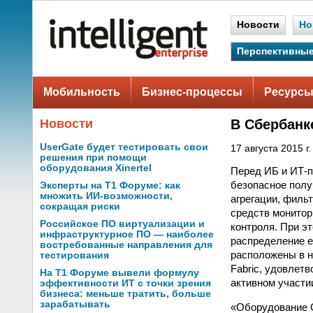
Новости
Но
Перспективные
Мобильность
Бизнес-процессы
Ресурсы
Новости
В Сбербанк
UserGate будет тестировать свои
17 августа 2015 г.
решения при помощи
оборудования Xinertel
Перед ИБ и ИТ-п
безопасное полу
Эксперты на Т1 Форуме: как
множить ИИ-возможности,
агрегации, филь
сокращая риски
средств монитор
Российское ПО виртуализации и
контроля. При э
инфраструктурное ПО — наиболее
распределение е
востребованные направления для
расположены в н
тестирования
Fabriс, удовле
На Т1 Форуме вывели формулу
активном участи
эффективности ИТ с точки зрения
бизнеса: меньше тратить, больше
зарабатывать
«Оборудование G