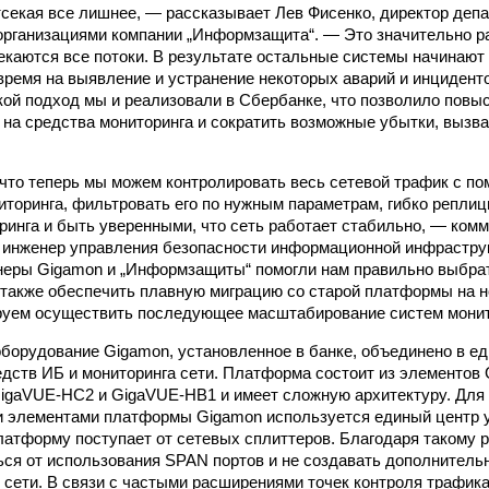
тсекая все лишнее, — рассказывает Лев Фисенко, директор деп
рганизациями компании „Информзащита“. — Это значительно р
текаются все потоки. В результате остальные системы начинают
время на выявление и устранение некоторых аварий и инцидент
кой подход мы и реализовали в Сбербанке, что позволило повыс
у на средства мониторинга и сократить возможные убытки, вызв
 что теперь мы можем контролировать весь сетевой трафик с п
иторинга, фильтровать его по нужным параметрам, гибко реплиц
ринга и быть уверенными, что сеть работает стабильно, — ком
й инженер управления безопасности информационной инфрастр
еры Gigamon и „Информзащиты“ помогли нам правильно выбрат
 также обеспечить плавную миграцию со старой платформы на 
руем осуществить последующее масштабирование систем монит
оборудование Gigamon, установленное в банке, объединено в 
дств ИБ и мониторинга сети. Платформа состоит из элементов
igaVUE-HC2 и GigaVUE-HB1 и имеет сложную архитектуру. Для
и элементами платформы Gigamon используется единый центр 
латформу поступает от сетевых сплиттеров. Благодаря такому
ься от использования SPAN портов и не создавать дополнитель
 сети. В связи с частыми расширениями точек контроля трафика