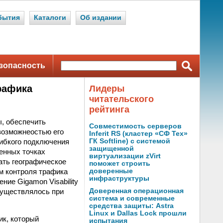
бытия
Каталоги
Об издании
зопасность
рафика
Лидеры
читательского
рейтинга
ы, обеспечить
Совместимость серверов
возможнеостью его
Inferit RS (кластер «СФ Тех»
гибкого подключения
ГК Softline) с системой
защищенной
енных точках
виртуализации zVirt
ать географическое
поможет строить
ем контроля трафика
доверенные
инфраструктуры
ние Gigamon Visability
существлялось при
Доверенная операционная
система и современные
средства защиты: Astra
Linux и Dallas Lock прошли
ик, который
испытания