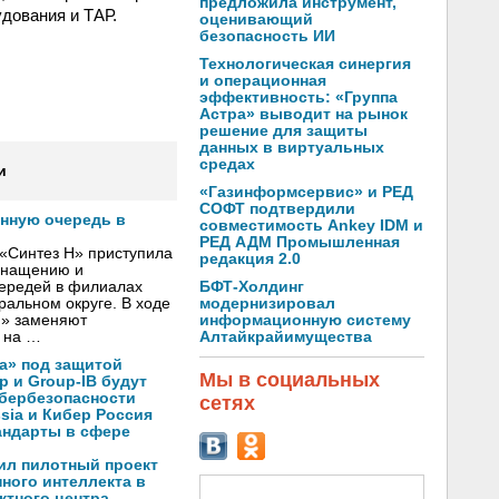
предложила инструмент,
дования и ТАР.
оценивающий
безопасность ИИ
Технологическая синергия
и операционная
эффективность: «Группа
Астра» выводит на рынок
решение для защиты
данных в виртуальных
средах
и
«Газинформсервис» и РЕД
СОФТ подтвердили
онную очередь в
совместимость Ankey IDM и
РЕД АДМ Промышленная
«Синтез Н» приступила
редакция 2.0
оснащению и
БФТ-Холдинг
чередей в филиалах
модернизировал
альном округе. В ходе
информационную систему
Н» заменяют
Алтайкрайимущества
 на …
а» под защитой
Мы в социальных
p и Group-IB будут
ибербезопасности
сетях
ssia и Кибер Россия
андарты в сфере
ил пилотный проект
ного интеллекта в
ктного центра