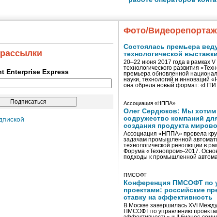
Фото/Видеорепорта
Состоялась премьера вед
 рассылки
технологической выставк
20–22 июня 2017 года в рамках 
технологического развития «Тех
ent Enterprise Express
премьера обновленной национал
науки, технологий и инноваций 
она обрела новый формат: «НТ
Ассоциация «НППА»
Олег Сердюков: Мы хотим
содружество компаний дл
дпиской
создания продукта мирово
Ассоциация «НППА» провела кру
задачам промышленной автомати
технологической революции в ра
Форума «Технопром»-2017. Осно
подходы к промышленной автома
ПМСОФТ
Конференция ПМСОФТ по 
проектами: российские пр
ставку на эффективность
В Москве завершилась XVI Межд
ПМСОФТ по управлению проекта