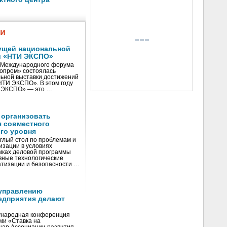
жи
ущей национальной
и «НТИ ЭКСПО»
V Международного форума
нопром» состоялась
ьной выставки достижений
«НТИ ЭКСПО». В этом году
И ЭКСПО» — это …
 организовать
я совместного
го уровня
глый стол по проблемам и
зации в условиях
мках деловой программы
вные технологические
тизации и безопасности …
управлению
едприятия делают
ународная конференция
ми «Ставка на