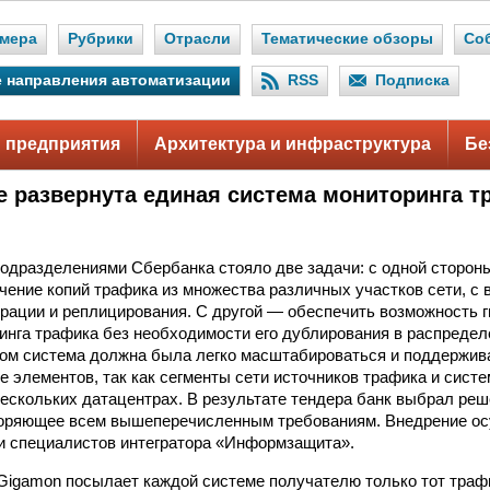
мера
Рубрики
Отрасли
Тематические обзоры
Со
 направления автоматизации
RSS
Подписка
 предприятия
Архитектура и инфраструктура
Бе
е развернута единая система мониторинга т
одразделениями Сбербанка стояло две задачи: с одной сторон
чение копий трафика из множества различных участков сети, с 
трации и реплицирования. С другой — обеспечить возможность 
инга трафика без необходимости его дублирования в распредел
том система должна была легко масштабироваться и поддержив
е элементов, так как сегменты сети источников трафика и сист
ескольких датацентрах. В результате тендера банк выбрал реше
творяющее всем вышеперечисленным требованиям. Внедрение о
и специалистов интегратора «Информзащита».
igamon посылает каждой системе получателю только тот траф