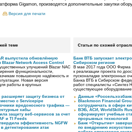
атформа Gigamon, производятся дополнительные закупки обору
Версия для печати
жей теме
Статьи по схожей отрасл
AR выпустила обновлённую
Банк ВТБ запускает электр
Blazar Network Access Control
Сибирском регионе
существенных улучшений Blazar NAC
В мае 2017 года ООО Фирма 
ширения функциональности,
к реализации проекта по до
казчикам повышенную надёжность и
пусконаладке электронных о
плуатации. Новая версия
Банка ВТБ в Сибирском федер
ля работы в крупных
работ специалисты «Синтез 
существующее оборудование
 расширяет защиту бизнеса от
Данные «Россельхозбанк
местно с Servicepipe
Blackmoon Financial Grou
очники вредоносного трафика —
сотрудничать в сфере к
уктурные хабы
ВЭБ, АСИ, WorldSkills Ru
ила защиту веб-сервисов за счет
сформируют учебные ст
F и TI Feeds
прорывных технологий
дтвердила эффективность NGFW
Банк «Открытие» заверш
 в детектировании атак
по внедрению искусствен
работе операторов конта