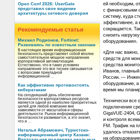
ей необходим, о
Open Conf 2026: UserGate
представил свое видение
с финансовыми о
архитектуры сетевого доверия
систему, куда с
эффективнее, а 
сокращается. Та
Рекомендуемые статьи
снизить нагрузк
Михаил Родионов, Fortinet:
оборудования».
Развиваясь по известным законам
В настоящее время информационная
«Для нас важно,
безопасность представляет собой вполне
средств для мон
самостоятельное мощное направление
корпоративной автоматизации.
средства монито
Естественно, что в таких условиях
направление это все теснее связывается
Иванов, главны
с вопросами прикладной
России. — Инжен
информационной …
оборудование, а
Как эффективно противостоять
время мы плани
кибератакам
На сегодняшний день обеспечение
безопасности корпоративных ресурсов
Технически все 
является одной из наиболее приоритетных
подключения сре
целей для любой компании вне
зависимости от масштабов и сферы
GigaVUE-2404, G
деятельности. Рынок информационной
безопасности развивается, а это значит,
и контроля всем
что и …
FM. Трафик на п
Наталья Абрамович, Туристско-
удалось отказат
информационный центр Казани:
на оборудование
Виртуальная поддержка реальных