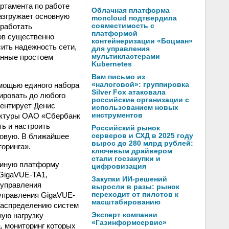
артамента по работе
Облачная платформа
азгружает основную
moncloud подтвердила
 работать
совместимость с
платформой
ов существенно
контейнеризации «Боцман»
ить надежность сети,
для управления
анные простоем
мультикластерами
Kubernetes
Вам письмо из
омощью единого набора
«налоговой»: группировка
Silver Fox атаковала
ировать до любого
российские организации с
ментирует Денис
использованием новых
уктуры ОАО «Сбербанк
инструментов
ь и настроить
Российский рынок
новую. В ближайшее
серверов и СХД в 2025 году
вырос до 280 млрд рублей:
оринга».
ключевым драйвером
стали госзакупки и
единую платформу
цифровизация
 GigaVUE-TA1,
Закупки ИИ-решений
 управления
выросли в разы: рынок
управления GigaVUE-
переходит от пилотов к
масштабированию
 распределению систем
ную нагрузку
Эксперт компании
«Газинформсервис»
, мониторинг которых