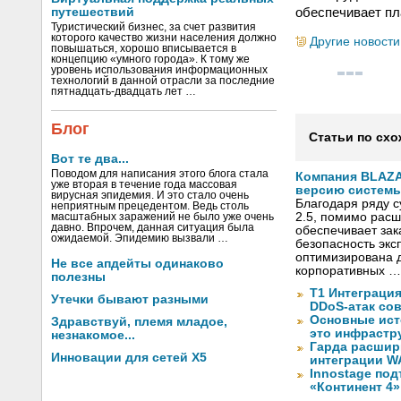
обеспечивает пл
путешествий
Туристический бизнес, за счет развития
которого качество жизни населения должно
Другие новости
повышаться, хорошо вписывается в
концепцию «умного города». К тому же
уровень использования информационных
технологий в данной отрасли за последние
пятнадцать-двадцать лет …
Блог
Статьи по схо
Вот те два...
Поводом для написания этого блога стала
Компания BLAZ
уже вторая в течение года массовая
версию системы 
вирусная эпидемия. И это стало очень
Благодаря ряду 
неприятным прецедентом. Ведь столь
2.5, помимо рас
масштабных заражений не было уже очень
давно. Впрочем, данная ситуация была
обеспечивает за
ожидаемой. Эпидемию вызвали …
безопасность экс
оптимизирована д
Не все апдейты одинаково
корпоративных …
полезны
Т1 Интеграция
Утечки бывают разными
DDoS-атак сов
Основные ист
Здравствуй, племя младое,
это инфрастр
незнакомое...
Гарда расшир
Инновации для сетей X5
интеграции WA
Innostage по
«Континент 4»