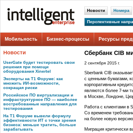
Новости
Номера
Перспективные напр
Мобильность
Бизнес-процессы
Ресурсы пред
Новости
Сбербанк CIB м
UserGate будет тестировать свои
2 сентября 2015 г.
решения при помощи
оборудования Xinertel
Sberbank CIB оказывае
с ценными бумагами, к
Эксперты на Т1 Форуме: как
множить ИИ-возможности,
корпоративным кредито
сокращая риски
являются более 7-ми т
Российское ПО виртуализации и
в Москве, Лондоне, Цю
инфраструктурное ПО — наиболее
востребованные направления для
Работа с клиентами в 
тестирования
Со временем требовани
На Т1 Форуме вывели формулу
на более новую версию
эффективности ИТ с точки зрения
бизнеса: меньше тратить, больше
Миграция критически в
зарабатывать