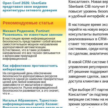
Консалтинг». Новая ве
Open Conf 2026: UserGate
Sberbank CIB получит 
представил свое видение
архитектуры сетевого доверия
повысит уровень безоп
и удобный интерфейс и
Рекомендуемые статьи
В настоящее время экс
перейти на новую верс
Михаил Родионов, Fortinet:
консультанты выполняю
Развиваясь по известным законам
реализованных в CRM-с
В настоящее время информационная
безопасность представляет собой вполне
станет тестирование и
самостоятельное мощное направление
корпоративной автоматизации.
системами, среди кото
Естественно, что в таких условиях
по сделкам, аналитиче
направление это все теснее связывается
с вопросами прикладной
информационной …
В новой CRM-системе б
Как эффективно противостоять
управления регулярног
кибератакам
ИТ-решение поддержит 
На сегодняшний день обеспечение
заведения сделок, зак
безопасности корпоративных ресурсов
является одной из наиболее приоритетных
доступа клиентам к ан
целей для любой компании вне
зависимости от масштабов и сферы
деятельности. Рынок информационной
«При выборе ИТ-партне
безопасности развивается, а это значит,
что и …
Консалтинг“ он подтве
миграции системы на н
Наталья Абрамович, Туристско-
зрения эргономики и бе
информационный центр Казани:
Виртуальная поддержка реальных