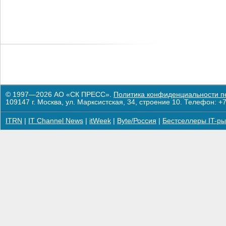
© 1997—2026 АО «СК ПРЕСС».
Политика конфиденциальности п
109147 г. Москва, ул. Марксистская, 34, строение 10. Телефон: +7
ITRN
|
IT Channel News
|
itWeek
|
Byte/Россия
|
Бестселлеры IT-ры