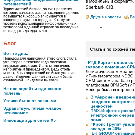
в мобильный формат», 
путешествий
Sberbank CIB.
Туристический бизнес, за счет развития
которого качество жизни населения должно
повышаться, хорошо вписывается в
Другие новости
Ве
концепцию «умного города». К тому же
уровень использования информационных
технологий в данной отрасли за последние
пятнадцать-двадцать лет …
Блог
Статьи по схожей те
Вот те два...
Поводом для написания этого блога стала
уже вторая в течение года массовая
«РТД-Карго» вдвое со
вирусная эпидемия. И это стало очень
заявок с помощью CRM
неприятным прецедентом. Ведь столь
Логистическая компания
масштабных заражений не было уже очень
ИТ-интегратором NDBC 
давно. Впрочем, данная ситуация была
ожидаемой. Эпидемию вызвали …
CRM-системы на базе ро
платформы BPMSoft (ИТ
Не все апдейты одинаково
месяца была выстроена
полезны
В «Акроне» внедрен
Утечки бывают разными
входного контроля 
ценностей
Здравствуй, племя младое,
ПМХ-Инфотех разра
незнакомое...
электронной очеред
лома
Инновации для сетей X5
«Кропс Групп» увел
склада на 40%
IEK GROUP оптимизи