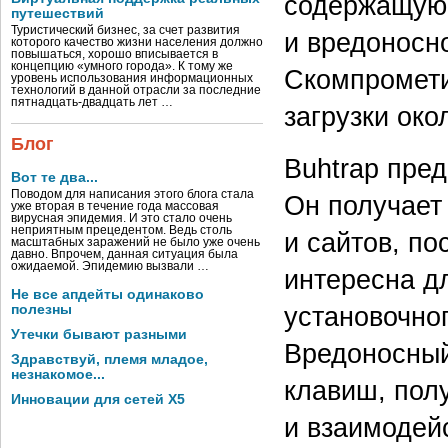
содержащую 
путешествий
Туристический бизнес, за счет развития
и вредоносн
которого качество жизни населения должно
повышаться, хорошо вписывается в
концепцию «умного города». К тому же
Скомпромети
уровень использования информационных
технологий в данной отрасли за последние
пятнадцать-двадцать лет …
загрузки око
Блог
Buhtrap пред
Вот те два...
Поводом для написания этого блога стала
Он получает
уже вторая в течение года массовая
вирусная эпидемия. И это стало очень
неприятным прецедентом. Ведь столь
и сайтов, п
масштабных заражений не было уже очень
давно. Впрочем, данная ситуация была
ожидаемой. Эпидемию вызвали …
интересна д
Не все апдейты одинаково
установочно
полезны
Утечки бывают разными
Вредоносный
Здравствуй, племя младое,
незнакомое...
клавиш, пол
Инновации для сетей X5
и взаимодей