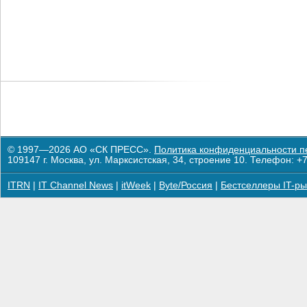
© 1997—2026 АО «СК ПРЕСС».
Политика конфиденциальности п
109147 г. Москва, ул. Марксистская, 34, строение 10. Телефон: +7
ITRN
|
IT Channel News
|
itWeek
|
Byte/Россия
|
Бестселлеры IT-ры