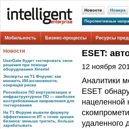
Новости
Номера
Перспективные напр
Мобильность
Бизнес-процессы
Ресурсы пред
Новости
ESET: авт
UserGate будет тестировать свои
решения при помощи
12 ноября 201
оборудования Xinertel
Эксперты на Т1 Форуме: как
Аналитики м
множить ИИ-возможности,
сокращая риски
ESET обнару
Российское ПО виртуализации и
инфраструктурное ПО — наиболее
нацеленной 
востребованные направления для
тестирования
скомпромети
На Т1 Форуме вывели формулу
эффективности ИТ с точки зрения
удаленного 
бизнеса: меньше тратить, больше
зарабатывать