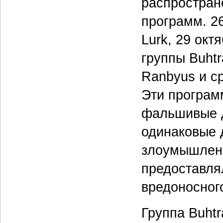
распростран
программ. 26
Lurk, 29 окт
группы Buhtr
Ranbyus и ср
Эти програм
фальшивые 
одинаковые 
злоумышленн
предоставля
вредоносног
Группа Buht