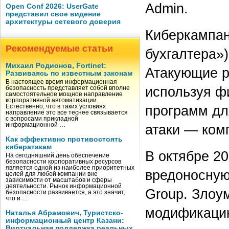
Admin.
Open Conf 2026: UserGate
представил свое видение
архитектуры сетевого доверия
Киберкампан
Рекомендуемые статьи
бухгалтера»
Михаил Родионов, Fortinet:
Атакующие р
Развиваясь по известным законам
В настоящее время информационная
используя ф
безопасность представляет собой вполне
самостоятельное мощное направление
корпоративной автоматизации.
программ дл
Естественно, что в таких условиях
направление это все теснее связывается
с вопросами прикладной
атаки — ком
информационной …
Как эффективно противостоять
кибератакам
В октябре 2
На сегодняшний день обеспечение
безопасности корпоративных ресурсов
является одной из наиболее приоритетных
вредоносную
целей для любой компании вне
зависимости от масштабов и сферы
деятельности. Рынок информационной
Group. Злоу
безопасности развивается, а это значит,
что и …
модификацию
Наталья Абрамович, Туристско-
информационный центр Казани:
Виртуальная поддержка реальных