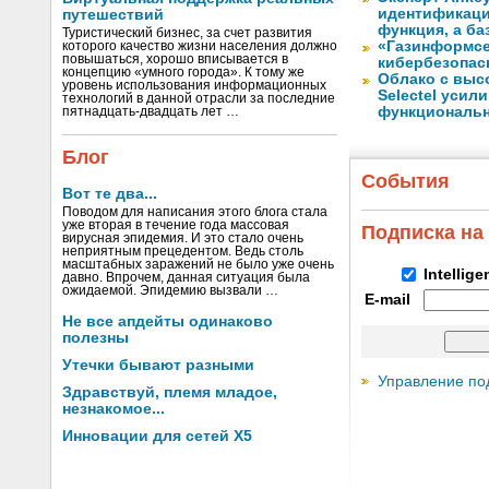
идентификаци
путешествий
функция, а б
Туристический бизнес, за счет развития
«Газинформсе
которого качество жизни населения должно
повышаться, хорошо вписывается в
кибербезопас
концепцию «умного города». К тому же
Облако с выс
уровень использования информационных
Selectel уси
технологий в данной отрасли за последние
функциональ
пятнадцать-двадцать лет …
Блог
События
Вот те два...
Поводом для написания этого блога стала
уже вторая в течение года массовая
Подписка на
вирусная эпидемия. И это стало очень
неприятным прецедентом. Ведь столь
масштабных заражений не было уже очень
Intellig
давно. Впрочем, данная ситуация была
ожидаемой. Эпидемию вызвали …
E-mail
Не все апдейты одинаково
полезны
Утечки бывают разными
Управление по
Здравствуй, племя младое,
незнакомое...
Инновации для сетей X5