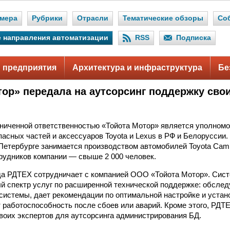
мера
Рубрики
Отрасли
Тематические обзоры
Со
 направления автоматизации
RSS
Подписка
 предприятия
Архитектура и инфраструктура
Бе
тор» передала на аутсорсинг поддержку сво
ниченной ответственностью «Тойота Мотор» является уполном
пасных частей и аксессуаров Toyota и Lexus в РФ и Белорусси
Петербурге занимается производством автомобилей Toyota Cam
рудников компании — свыше 2 000 человек.
да РДТЕХ сотрудничает с компанией ООО «Тойота Мотор». Сист
й спектр услуг по расширенной технической поддержке: обсле
системы, дает рекомендации по оптимальной настройке и устан
 работоспособность после сбоев или аварий. Кроме этого, РДТ
воих экспертов для аутсорсинга администрирования БД.