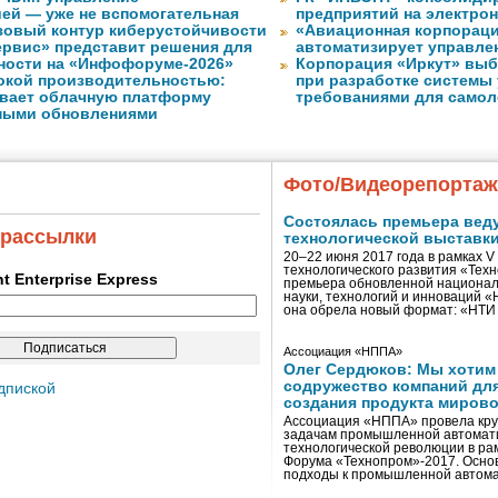
ей — уже не вспомогательная
предприятий на электро
азовый контур киберустойчивости
«Авиационная корпораци
рвис» представит решения для
автоматизирует управле
ности на «Инфофоруме-2026»
Корпорация «Иркут» выб
окой производительностью:
при разработке системы
ливает облачную платформу
требованиями для самол
ными обновлениями
Фото/Видеорепорта
Состоялась премьера вед
 рассылки
технологической выставк
20–22 июня 2017 года в рамках 
технологического развития «Тех
ent Enterprise Express
премьера обновленной национал
науки, технологий и инноваций 
она обрела новый формат: «НТ
Ассоциация «НППА»
Олег Сердюков: Мы хотим
содружество компаний дл
дпиской
создания продукта мирово
Ассоциация «НППА» провела кру
задачам промышленной автомати
технологической революции в ра
Форума «Технопром»-2017. Осно
подходы к промышленной автома