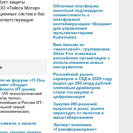
бует защиты
Облачная платформа
ООО «Тойота Мотор»
moncloud подтвердила
ционных систем и баз
совместимость с
соответствующую
платформой
контейнеризации «Боцман»
для управления
мультикластерами
Kubernetes
Вам письмо из
«налоговой»: группировка
Silver Fox атаковала
российские организации с
использованием новых
инструментов
и
Российский рынок
серверов и СХД в 2025 году
ля на форуме «IT-Ось
вырос до 280 млрд рублей:
изнес обсудит
ключевым драйвером
йского ИТ-рынка
стали госзакупки и
VIII технологический
цифровизация
/за техно»,
пнейших в России ИТ-
Закупки ИИ-решений
льной темой
выросли в разы: рынок
экономических,
переходит от пилотов к
масштабированию
бъявили о начале
Эксперт компании
«Газинформсервис»
ует закупки девяти