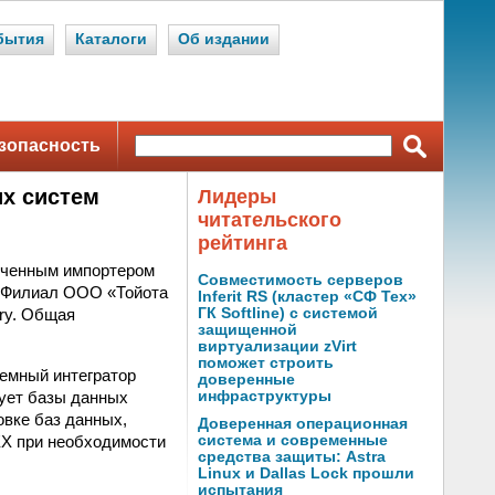
бытия
Каталоги
Об издании
зопасность
их систем
Лидеры
читательского
рейтинга
оченным импортером
Совместимость серверов
и. Филиал ООО «Тойота
Inferit RS (кластер «СФ Тех»
ry. Общая
ГК Softline) с системой
защищенной
виртуализации zVirt
поможет строить
емный интегратор
доверенные
дует базы данных
инфраструктуры
овке баз данных,
Доверенная операционная
ЕХ при необходимости
система и современные
средства защиты: Astra
Linux и Dallas Lock прошли
испытания