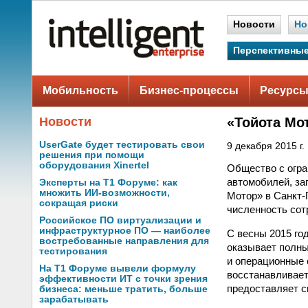
Новости
Но
Перспективные
Мобильность
Бизнес-процессы
Ресурсы
Новости
«Тойота Мо
UserGate будет тестировать свои
9 декабря 2015 г.
решения при помощи
оборудования Xinertel
Общество с огра
автомобилей, за
Эксперты на Т1 Форуме: как
множить ИИ-возможности,
Мотор» в Санкт-
сокращая риски
численность сот
Российское ПО виртуализации и
инфраструктурное ПО — наиболее
С весны 2015 го
востребованные направления для
оказывает полны
тестирования
и операционные 
На Т1 Форуме вывели формулу
восстанавливает
эффективности ИТ с точки зрения
предоставляет с
бизнеса: меньше тратить, больше
зарабатывать