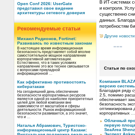
В ИТ-системах с
Open Conf 2026: UserGate
и контроля. Усл
представил свое видение
архитектуры сетевого доверия
существенно сни
данных. Благода
потребностям би
Рекомендуемые статьи
Другие новости
Михаил Родионов, Fortinet:
Развиваясь по известным законам
В настоящее время информационная
безопасность представляет собой вполне
самостоятельное мощное направление
корпоративной автоматизации.
Естественно, что в таких условиях
направление это все теснее связывается
Статьи по схо
с вопросами прикладной
информационной …
Компания BLAZ
Как эффективно противостоять
версию системы 
кибератакам
Благодаря ряду 
На сегодняшний день обеспечение
2.5, помимо рас
безопасности корпоративных ресурсов
является одной из наиболее приоритетных
обеспечивает за
целей для любой компании вне
безопасность экс
зависимости от масштабов и сферы
оптимизирована д
деятельности. Рынок информационной
корпоративных …
безопасности развивается, а это значит,
что и …
Облачный про
первую площад
Наталья Абрамович, Туристско-
SeaArea Shen
информационный центр Казани:
Эксперт Ankey
Виртуальная поддержка реальных