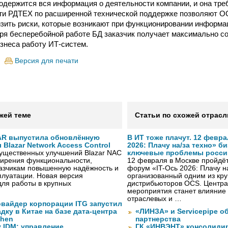
одержится вся информация о деятельности компании, и она тре
уги РДТЕХ по расширенной технической поддержке позволяют 
зить риски, которые возникают при функционировании информа
ря бесперебойной работе БД заказчик получает максимально 
знеса работу ИТ-систем.
Версия для печати
жей теме
Статьи по схожей отрасл
AR выпустила обновлённую
В ИТ тоже плачут. 12 февра
Blazar Network Access Control
2026: Плачу на/за техно» б
существенных улучшений Blazar NAC
ключевые проблемы росси
ширения функциональности,
12 февраля в Москве пройдёт 
казчикам повышенную надёжность и
форум «IT-Ось 2026: Плачу на
плуатации. Новая версия
организованный одним из кру
ля работы в крупных
дистрибьюторов OCS. Центра
мероприятия станет влияние 
отраслевых и …
вайдер корпорации ITG запустил
ку в Китае на базе дата-центра
«ЛИНЗА» и Servicepipe о
zhen
партнерства
 IDM: управление
ГК «ИНВЭНТ» консолидир