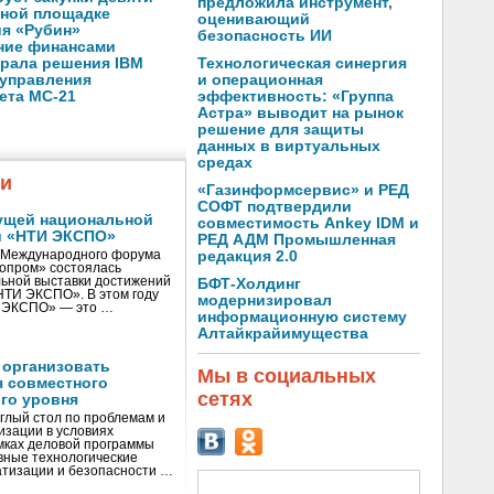
предложила инструмент,
нной площадке
оценивающий
я «Рубин»
безопасность ИИ
ние финансами
Технологическая синергия
рала решения IBM
и операционная
 управления
эффективность: «Группа
ета МС-21
Астра» выводит на рынок
решение для защиты
данных в виртуальных
средах
жи
«Газинформсервис» и РЕД
СОФТ подтвердили
ущей национальной
совместимость Ankey IDM и
и «НТИ ЭКСПО»
РЕД АДМ Промышленная
V Международного форума
редакция 2.0
нопром» состоялась
ьной выставки достижений
БФТ-Холдинг
«НТИ ЭКСПО». В этом году
модернизировал
И ЭКСПО» — это …
информационную систему
Алтайкрайимущества
 организовать
Мы в социальных
я совместного
сетях
го уровня
глый стол по проблемам и
зации в условиях
мках деловой программы
вные технологические
тизации и безопасности …