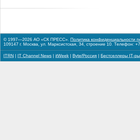
© 1997—2026 АО «СК ПРЕСС».
Политика конфиденциальности п
109147 г. Москва, ул. Марксистская, 34, строение 10. Телефон: +7
ITRN
|
IT Channel News
|
itWeek
|
Byte/Россия
|
Бестселлеры IT-ры