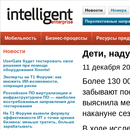
Новости
Номера
Перспективные напр
Мобильность
Бизнес-процессы
Ресурсы пред
Новости
Дети, над
UserGate будет тестировать свои
решения при помощи
11 декабря 20
оборудования Xinertel
Эксперты на Т1 Форуме: как
Более 130 0
множить ИИ-возможности,
сокращая риски
забывают по
Российское ПО виртуализации и
инфраструктурное ПО — наиболее
выяснила ме
востребованные направления для
тестирования
накануне сез
На Т1 Форуме вывели формулу
эффективности ИТ с точки зрения
бизнеса: меньше тратить, больше
В ходе иссл
зарабатывать