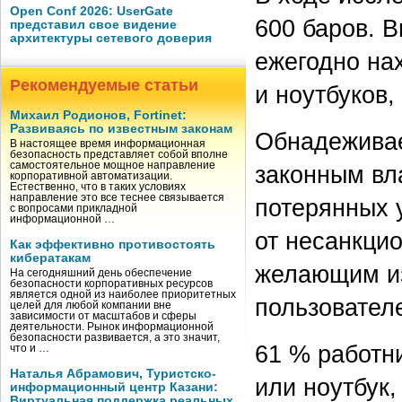
Open Conf 2026: UserGate
600 баров. В
представил свое видение
архитектуры сетевого доверия
ежегодно на
Рекомендуемые статьи
и ноутбуков,
Михаил Родионов, Fortinet:
Развиваясь по известным законам
Обнадеживае
В настоящее время информационная
безопасность представляет собой вполне
самостоятельное мощное направление
законным вл
корпоративной автоматизации.
Естественно, что в таких условиях
направление это все теснее связывается
потерянных у
с вопросами прикладной
информационной …
от несанкцио
Как эффективно противостоять
кибератакам
желающим и
На сегодняшний день обеспечение
безопасности корпоративных ресурсов
является одной из наиболее приоритетных
пользовател
целей для любой компании вне
зависимости от масштабов и сферы
деятельности. Рынок информационной
безопасности развивается, а это значит,
61 % работн
что и …
Наталья Абрамович, Туристско-
или ноутбук
информационный центр Казани:
Виртуальная поддержка реальных