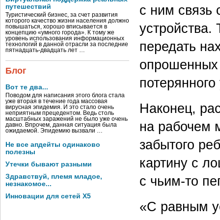
с ним связь
путешествий
Туристический бизнес, за счет развития
которого качество жизни населения должно
устройства.
повышаться, хорошо вписывается в
концепцию «умного города». К тому же
уровень использования информационных
передать нах
технологий в данной отрасли за последние
пятнадцать-двадцать лет …
опрошенных 
Блог
потерянного 
Вот те два...
Поводом для написания этого блога стала
уже вторая в течение года массовая
Наконец, ра
вирусная эпидемия. И это стало очень
неприятным прецедентом. Ведь столь
масштабных заражений не было уже очень
на рабочем 
давно. Впрочем, данная ситуация была
ожидаемой. Эпидемию вызвали …
забытого ре
Не все апдейты одинаково
полезны
картину с ло
Утечки бывают разными
Здравствуй, племя младое,
с чьим-то пе
незнакомое...
Инновации для сетей X5
«С равным у