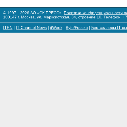
© 1997—2026 АО «СК ПРЕСС».
Политика конфиденциальности п
109147 г. Москва, ул. Марксистская, 34, строение 10. Телефон: +7
ITRN
|
IT Channel News
|
itWeek
|
Byte/Россия
|
Бестселлеры IT-ры