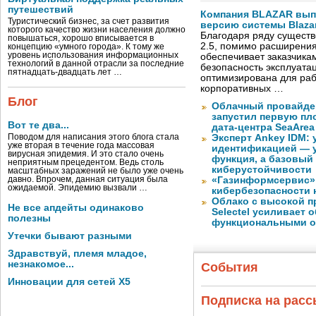
путешествий
Компания BLAZAR вып
Туристический бизнес, за счет развития
версию системы Blazar
которого качество жизни населения должно
Благодаря ряду существ
повышаться, хорошо вписывается в
2.5, помимо расширени
концепцию «умного города». К тому же
уровень использования информационных
обеспечивает заказчик
технологий в данной отрасли за последние
безопасность эксплуата
пятнадцать-двадцать лет …
оптимизирована для раб
корпоративных …
Блог
Облачный провайде
запустил первую пло
Вот те два...
дата-центра SeaArea
Поводом для написания этого блога стала
Эксперт Ankey IDM:
уже вторая в течение года массовая
идентификацией — у
вирусная эпидемия. И это стало очень
функция, а базовый
неприятным прецедентом. Ведь столь
киберустойчивости
масштабных заражений не было уже очень
давно. Впрочем, данная ситуация была
«Газинформсервис»
ожидаемой. Эпидемию вызвали …
кибербезопасности 
Облако с высокой 
Не все апдейты одинаково
Selectel усиливает
полезны
функциональными 
Утечки бывают разными
Здравствуй, племя младое,
незнакомое...
События
Инновации для сетей X5
Подписка на рас