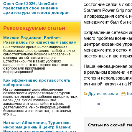
Open Conf 2026: UserGate
состояние связи в люб
представил свое видение
Southern Power Grip п
архитектуры сетевого доверия
и повреждения сетей, 
менеджмент был бы нев
Рекомендуемые статьи
«Управление сетевой и
много проблем возника
Михаил Родионов, Fortinet:
Развиваясь по известным законам
централизованное упра
В настоящее время информационная
менеджмента в сетях л
безопасность представляет собой вполне
самостоятельное мощное направление
постоянных инвентариз
корпоративной автоматизации.
Естественно, что в таких условиях
направление это все теснее связывается
Наша инновационная ра
с вопросами прикладной
в реальном времени и 
информационной …
степени использования
Как эффективно противостоять
рутинной нагрузки на И
кибератакам
На сегодняшний день обеспечение
Другие новости
Ве
безопасности корпоративных ресурсов
является одной из наиболее приоритетных
целей для любой компании вне
зависимости от масштабов и сферы
деятельности. Рынок информационной
безопасности развивается, а это значит,
что и …
Наталья Абрамович, Туристско-
Статьи по схожей те
информационный центр Казани:
Виртуальная поддержка реальных