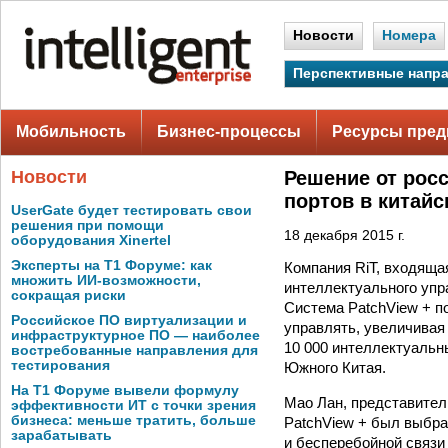
Новости
Номера
Перспективные напр
Мобильность
Бизнес-процессы
Ресурсы пред
Новости
Решение от росс
портов в китайс
UserGate будет тестировать свои
решения при помощи
18 декабря 2015 г.
оборудования Xinertel
Эксперты на Т1 Форуме: как
Компания RiT, входяща
множить ИИ-возможности,
интеллектуального упра
сокращая риски
Система PatchView + п
Российское ПО виртуализации и
управлять, увеличивая
инфраструктурное ПО — наиболее
10 000 интеллектуальн
востребованные направления для
тестирования
Южного Китая.
На Т1 Форуме вывели формулу
Мао Лан, представитель
эффективности ИТ с точки зрения
бизнеса: меньше тратить, больше
PatchView + был выбра
зарабатывать
и бесперебойной связи