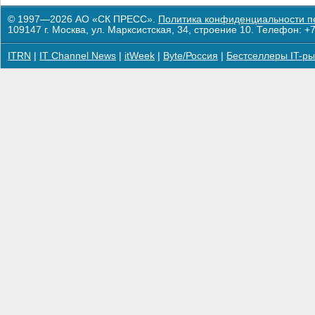
© 1997—2026 АО «СК ПРЕСС».
Политика конфиденциальности п
109147 г. Москва, ул. Марксистская, 34, строение 10. Телефон: +7
ITRN
|
IT Channel News
|
itWeek
|
Byte/Россия
|
Бестселлеры IT-ры