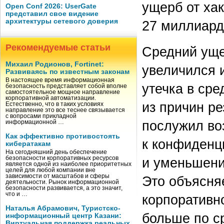
ущерб от ха
Open Conf 2026: UserGate
представил свое видение
архитектуры сетевого доверия
27 миллиард
Рекомендуемые статьи
Средний уще
Михаил Родионов, Fortinet:
увеличился и
Развиваясь по известным законам
В настоящее время информационная
утечка в ср
безопасность представляет собой вполне
самостоятельное мощное направление
корпоративной автоматизации.
из причин р
Естественно, что в таких условиях
направление это все теснее связывается
с вопросами прикладной
послужил во
информационной …
Как эффективно противостоять
к конфиденц
кибератакам
На сегодняшний день обеспечение
и уменьшени
безопасности корпоративных ресурсов
является одной из наиболее приоритетных
целей для любой компании вне
зависимости от масштабов и сферы
Это объясня
деятельности. Рынок информационной
безопасности развивается, а это значит,
что и …
корпоративн
Наталья Абрамович, Туристско-
больше по с
информационный центр Казани:
Виртуальная поддержка реальных