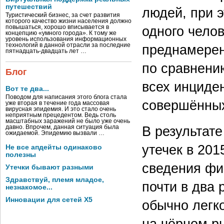
путешествий
людей, при 
Туристический бизнес, за счет развития
которого качество жизни населения должно
одного чело
повышаться, хорошо вписывается в
концепцию «умного города». К тому же
уровень использования информационных
преднамерен
технологий в данной отрасли за последние
пятнадцать-двадцать лет …
по сравнени
Блог
всех инциден
Вот те два...
Поводом для написания этого блога стала
совершённых
уже вторая в течение года массовая
вирусная эпидемия. И это стало очень
неприятным прецедентом. Ведь столь
масштабных заражений не было уже очень
В результат
давно. Впрочем, данная ситуация была
ожидаемой. Эпидемию вызвали …
утечек в 201
Не все апдейты одинаково
полезны
сведения физ
Утечки бывают разными
Здравствуй, племя младое,
почти в два 
незнакомое...
Инновации для сетей X5
обычно легк
на чёрном р