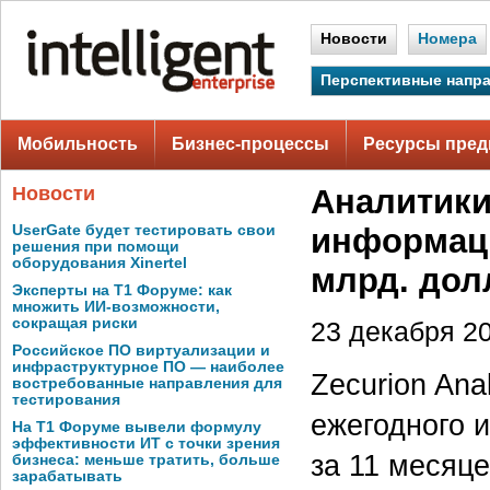
Новости
Номера
Перспективные напр
Мобильность
Бизнес-процессы
Ресурсы пред
Новости
Аналитики 
UserGate будет тестировать свои
информаци
решения при помощи
оборудования Xinertel
млрд. дол
Эксперты на Т1 Форуме: как
множить ИИ-возможности,
сокращая риски
23 декабря 20
Российское ПО виртуализации и
инфраструктурное ПО — наиболее
Zecurion Ana
востребованные направления для
тестирования
ежегодного 
На Т1 Форуме вывели формулу
эффективности ИТ с точки зрения
за 11 месяц
бизнеса: меньше тратить, больше
зарабатывать