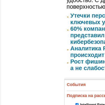
удобство. С д
поверхностью
Утечки пер
ключевых у
60% компан
представил
кибербезоп
Аналитика 
происходит
Рост фишин
а не слабо
События
Подписка на рас
Intelligent Ent