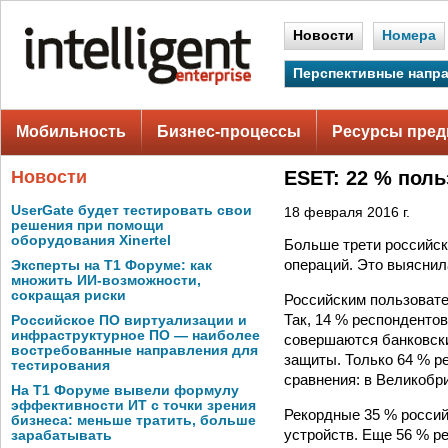
Новости
Номера
Перспективные напр
Мобильность
Бизнес-процессы
Ресурсы пред
Новости
ESET: 22 % поль
UserGate будет тестировать свои
18 февраля 2016 г.
решения при помощи
оборудования Xinertel
Больше трети российск
операций. Это выяснил
Эксперты на Т1 Форуме: как
множить ИИ-возможности,
сокращая риски
Российским пользовате
Так, 14 % респондентов
Российское ПО виртуализации и
инфраструктурное ПО — наиболее
совершаются банковски
востребованные направления для
защиты. Только 64 % р
тестирования
сравнения: в Великобр
На Т1 Форуме вывели формулу
эффективности ИТ с точки зрения
Рекордные 35 % россий
бизнеса: меньше тратить, больше
устройств. Еще 56 % р
зарабатывать