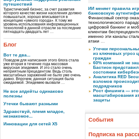
путешествий
ИИ меняет правила иг
Туристический бизнес, за счет развития
банковскую аутентиф
которого качество жизни населения должно
повышаться, хорошо вписывается в
Финансовый сектор оказ
концепцию «умного города». К тому же
технологического парадо
уровень использования информационных
цифровой банкинг и мо
технологий в данной отрасли за последние
клиентам беспрецедентн
пятнадцать-двадцать лет …
именно эти каналы стал
атаки …
Блог
Утечки персональны
из ключевых угроз 
Вот те два...
граждан
Поводом для написания этого блога стала
60% компаний не за
уже вторая в течение года массовая
Бастион представил
вирусная эпидемия. И это стало очень
неприятным прецедентом. Ведь столь
состоянии кибербез
масштабных заражений не было уже очень
Аналитика RED Secur
давно. Впрочем, данная ситуация была
взломов происходит
ожидаемой. Эпидемию вызвали …
подрядчиков
Рост фишинга — это
Не все апдейты одинаково
масштабирования ат
полезны
защиты
Утечки бывают разными
Здравствуй, племя младое,
незнакомое...
События
Инновации для сетей X5
Подписка на рас