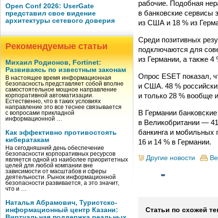
рабочие. Подобная нер
Open Conf 2026: UserGate
в банковские сервисы 
представил свое видение
архитектуры сетевого доверия
из США и 18 % из Герм
Среди позитивных резу
Рекомендуемые статьи
подключаются для сове
из Германии, а также 4
Михаил Родионов, Fortinet:
Развиваясь по известным законам
Опрос ESET показал, ч
В настоящее время информационная
безопасность представляет собой вполне
и США. 48 % российски
самостоятельное мощное направление
и только 28 % вообще и
корпоративной автоматизации.
Естественно, что в таких условиях
направление это все теснее связывается
В Германии банковские
с вопросами прикладной
информационной …
в Великобритании — 41
банкинга и мобильных 
Как эффективно противостоять
кибератакам
16 и 14 % в Германии.
На сегодняшний день обеспечение
безопасности корпоративных ресурсов
Другие новости
Ве
является одной из наиболее приоритетных
целей для любой компании вне
зависимости от масштабов и сферы
деятельности. Рынок информационной
безопасности развивается, а это значит,
что и …
Наталья Абрамович, Туристско-
информационный центр Казани:
Статьи по схожей те
Виртуальная поддержка реальных