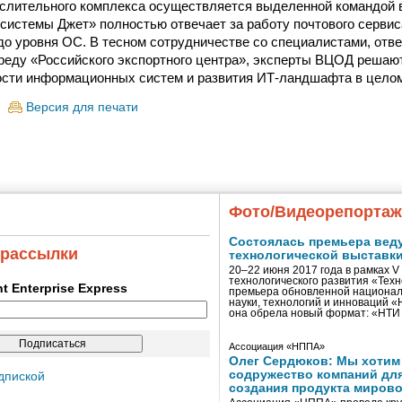
лительного комплекса осуществляется выделенной командой в
истемы Джет» полностью отвечает за работу почтового сервис
о уровня ОС. В тесном сотрудничестве со специалистами, отв
реду «Российского экспортного центра», эксперты ВЦОД решаю
сти информационных систем и развития ИТ-ландшафта в цело
Версия для печати
Фото/Видеорепорта
Состоялась премьера вед
 рассылки
технологической выставк
20–22 июня 2017 года в рамках 
технологического развития «Тех
ent Enterprise Express
премьера обновленной национал
науки, технологий и инноваций 
она обрела новый формат: «НТ
Ассоциация «НППА»
Олег Сердюков: Мы хотим
содружество компаний дл
дпиской
создания продукта мирово