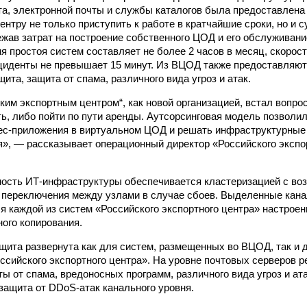
а, электронной почты и службы каталогов была предоставлена 
ентру не только приступить к работе в кратчайшие сроки, но и 
ежав затрат на построение собственного ЦОД и его обслуживан
я простоя систем составляет не более 2 часов в месяц, скорос
циденты не превышает 15 минут. Из ВЦОД также предоставляю
ита, защита от спама, различного вида угроз и атак.
ким экспортным центром“, как новой организацией, встал вопро
ть, либо пойти по пути аренды. Аутсорсинговая модель позволи
ес-приложения в виртуальном ЦОД и решать инфраструктурные 
я», — рассказывает операционный директор «Российского экспо
ость ИТ-инфраструктуры обеспечивается кластеризацией с во
 переключения между узлами в случае сбоев. Выделенные кана
я каждой из систем «Российского экспортного центра» настрое
ного копирования.
щита развернута как для систем, размещенных во ВЦОД, так и 
ссийского экспортного центра». На уровне почтовых серверов 
ы от спама, вредоносных программ, различного вида угроз и ата
защита от DDoS-атак канального уровня.