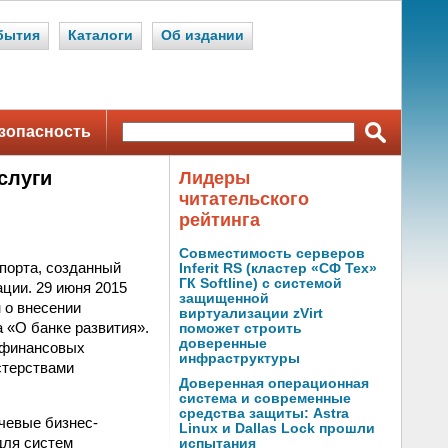
бытия
Каталоги
Об издании
зопасность
слуги
Лидеры
читательского
рейтинга
Совместимость серверов
порта, созданный
Inferit RS (кластер «СФ Тех»
ГК Softline) с системой
ции. 29 июня 2015
защищенной
 о внесении
виртуализации zVirt
 «О банке развития».
поможет строить
доверенные
и финансовых
инфраструктуры
стерствами
Доверенная операционная
система и современные
средства защиты: Astra
чевые бизнес-
Linux и Dallas Lock прошли
для систем
испытания