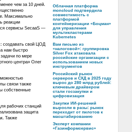
менее чем за 10 дней.
Облачная платформа
существенно
moncloud подтвердила
совместимость с
ие. Максимально
платформой
ть реакции
контейнеризации «Боцман»
тся сервисы SecaaS —
для управления
мультикластерами
Kubernetes
с: создавать свой ЦОД
Вам письмо из
«налоговой»: группировка
ла нам быстро
Silver Fox атаковала
задачи по мере
российские организации с
ртного центра» Олег
использованием новых
инструментов
Российский рынок
зможностью
серверов и СХД в 2025 году
вырос до 280 млрд рублей:
лы связи также
ключевым драйвером
ны собственные
стали госзакупки и
цифровизация
Закупки ИИ-решений
для рабочих станций
выросли в разы: рынок
реализована защита
переходит от пилотов к
масштабированию
к. Также
Эксперт компании
«Газинформсервис»