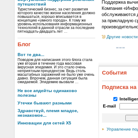
Поддержка вычис
путешествий
Компания «Инфос
Туристический бизнес, за счет развития
которого качество жизни населения должно
обслуживаются д
повышаться, хорошо вписывается в
за прикладную с
концепцию «умного города». К тому же
уровень использования информационных
производительно
технологий в данной отрасли за последние
пятнадцать-двадцать лет …
Другие новости
Блог
Вот те два...
Поводом для написания этого блога стала
уже вторая в течение года массовая
вирусная эпидемия. И это стало очень
неприятным прецедентом. Ведь столь
События
масштабных заражений не было уже очень
давно. Впрочем, данная ситуация была
ожидаемой. Эпидемию вызвали …
Подписка на
Не все апдейты одинаково
полезны
Intellig
Утечки бывают разными
E-mail
Здравствуй, племя младое,
незнакомое...
Инновации для сетей X5
Управление по