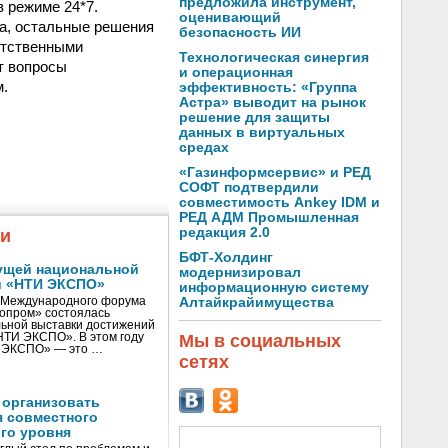
предложила инструмент,
 режиме 24*7.
оценивающий
а, остальные решения
безопасность ИИ
етственными
Технологическая синергия
т вопросы
и операционная
м.
эффективность: «Группа
Астра» выводит на рынок
решение для защиты
данных в виртуальных
средах
«Газинформсервис» и РЕД
СОФТ подтвердили
совместимость Ankey IDM и
РЕД АДМ Промышленная
редакция 2.0
жи
БФТ-Холдинг
ущей национальной
модернизировал
и «НТИ ЭКСПО»
информационную систему
V Международного форума
Алтайкрайимущества
нопром» состоялась
ьной выставки достижений
«НТИ ЭКСПО». В этом году
Мы в социальных
И ЭКСПО» — это …
сетях
 организовать
я совместного
го уровня