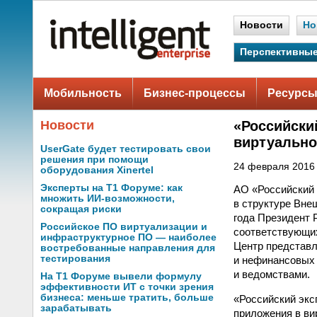
Новости
Но
Перспективные
Мобильность
Бизнес-процессы
Ресурсы
Новости
«Российски
виртуальн
UserGate будет тестировать свои
решения при помощи
24 февраля 2016 
оборудования Xinertel
Эксперты на Т1 Форуме: как
АО «Российский 
множить ИИ-возможности,
в структуре Вне
сокращая риски
года Президент 
Российское ПО виртуализации и
соответствующих
инфраструктурное ПО — наиболее
Центр представл
востребованные направления для
тестирования
и нефинансовых
и ведомствами.
На Т1 Форуме вывели формулу
эффективности ИТ с точки зрения
бизнеса: меньше тратить, больше
«Российский экс
зарабатывать
приложения в ви