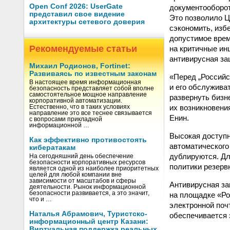
Open Conf 2026: UserGate
документооборот
представил свое видение
Это позволило Ц
архитектуры сетевого доверия
сэкономить, изб
допустимое врем
Рекомендуемые статьи
на критичные ин
антивирусная защ
Михаил Родионов, Fortinet:
Развиваясь по известным законам
«Перед „Российс
В настоящее время информационная
и его обслужива
безопасность представляет собой вполне
самостоятельное мощное направление
развернуть бизн
корпоративной автоматизации.
их возникновени
Естественно, что в таких условиях
направление это все теснее связывается
Енин.
с вопросами прикладной
информационной …
Высокая доступн
Как эффективно противостоять
автоматического
кибератакам
дублируются. Дл
На сегодняшний день обеспечение
безопасности корпоративных ресурсов
политики резерв
является одной из наиболее приоритетных
целей для любой компании вне
зависимости от масштабов и сферы
Антивирусная за
деятельности. Рынок информационной
безопасности развивается, а это значит,
на площадке «Ро
что и …
электронной почт
Наталья Абрамович, Туристско-
обеспечивается 
информационный центр Казани:
Виртуальная поддержка реальных