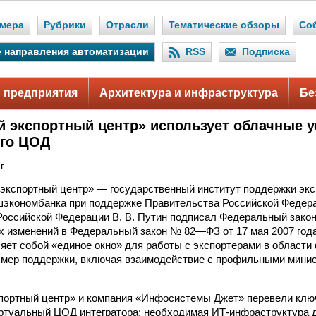
мера
Рубрики
Отрасли
Тематические обзоры
Со
 направления автоматизации
RSS
Подписка
 предприятия
Архитектура и инфраструктура
Бе
й экспортный центр» использует облачные у
ого ЦОД
г.
экспортный центр» — государственный институт поддержки экс
шэкономбанка при поддержке Правительства Российской Федера
Российской Федерации В. В. Путин подписал Федеральный закон
 изменений в Федеральный закон № 82—ФЗ от 17 мая 2007 года
яет собой «единое окно» для работы с экспортерами в област
 мер поддержки, включая взаимодействие с профильными мини
портный центр» и компания «Инфосистемы Джет» перевели клю
ртуальный ЦОД интегратора: необходимая ИТ-инфраструктура 