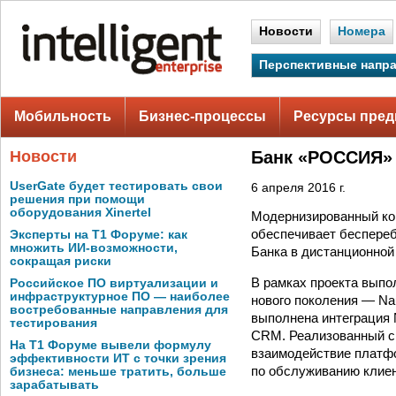
Новости
Номера
Перспективные напр
Мобильность
Бизнес-процессы
Ресурсы пред
Новости
Банк «РОССИЯ» 
UserGate будет тестировать свои
6 апреля 2016 г.
решения при помощи
оборудования Xinertel
Модернизированный кон
обеспечивает беспере
Эксперты на Т1 Форуме: как
множить ИИ-возможности,
Банка в дистанционной
сокращая риски
В рамках проекта выпо
Российское ПО виртуализации и
инфраструктурное ПО — наиболее
нового поколения — Na
востребованные направления для
выполнена интеграция 
тестирования
CRM. Реализованный с 
На Т1 Форуме вывели формулу
взаимодействие платфо
эффективности ИТ с точки зрения
по обслуживанию клие
бизнеса: меньше тратить, больше
зарабатывать