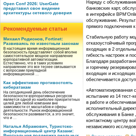
Наряду с обслуживание
Open Conf 2026: UserGate
банковских карт, обслу
представил свое видение
архитектуры сетевого доверия
в интерфейсе BPM’Onli
обслуживание. Результ
прямого подключения к
Рекомендуемые статьи
Стабильную работу мо
Михаил Родионов, Fortinet:
отказоустойчивый прог
Развиваясь по известным законам
входящих в 2 отдельны
В настоящее время информационная
безопасность представляет собой вполне
гибкость настроек и по
самостоятельное мощное направление
корпоративной автоматизации.
Благодаря разработан
Естественно, что в таких условиях
и горячему резервиров
направление это все теснее связывается
с вопросами прикладной
входящих и исходящих 
информационной …
обеспечивается доступн
Как эффективно противостоять
кибератакам
«Автоматизированная 
На сегодняшний день обеспечение
испытание из 14 тест-
безопасности корпоративных ресурсов
является одной из наиболее приоритетных
в работе и обеспечива
целей для любой компании вне
зависимости от масштабов и сферы
исполнительный дирек
деятельности. Рынок информационной
обслуживания в Банке
безопасности развивается, а это значит,
что и …
контактному центру во
независимого исследов
Наталья Абрамович, Туристско-
информационный центр Казани:
Виртуальная поддержка реальных