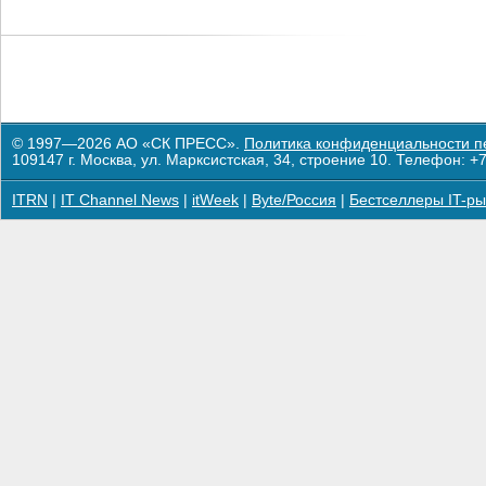
© 1997—2026 АО «СК ПРЕСС».
Политика конфиденциальности п
109147 г. Москва, ул. Марксистская, 34, строение 10. Телефон: +7
ITRN
|
IT Channel News
|
itWeek
|
Byte/Россия
|
Бестселлеры IT-ры