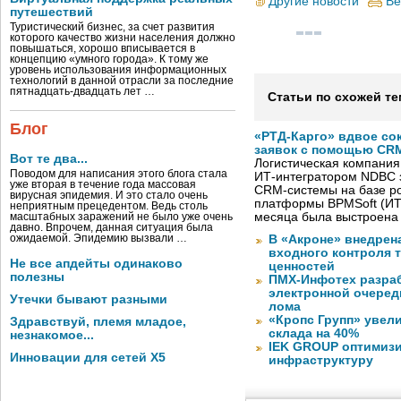
Другие новости
Ве
путешествий
Туристический бизнес, за счет развития
которого качество жизни населения должно
повышаться, хорошо вписывается в
концепцию «умного города». К тому же
уровень использования информационных
технологий в данной отрасли за последние
пятнадцать-двадцать лет …
Статьи по схожей те
Блог
«РТД-Карго» вдвое со
заявок с помощью CRM
Вот те два...
Логистическая компания
Поводом для написания этого блога стала
ИТ-интегратором NDBC 
уже вторая в течение года массовая
CRM-системы на базе ро
вирусная эпидемия. И это стало очень
платформы BPMSoft (ИТ
неприятным прецедентом. Ведь столь
месяца была выстроена
масштабных заражений не было уже очень
давно. Впрочем, данная ситуация была
ожидаемой. Эпидемию вызвали …
В «Акроне» внедрен
входного контроля 
Не все апдейты одинаково
ценностей
полезны
ПМХ-Инфотех разра
электронной очеред
Утечки бывают разными
лома
«Кропс Групп» увел
Здравствуй, племя младое,
склада на 40%
незнакомое...
IEK GROUP оптимизи
Инновации для сетей X5
инфраструктуру