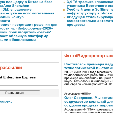
ую площадку в Китае на базе
3,4 Тб трафика «прокача
eaArea Shenzhen
участники Восточного э
 IDM: управление
Учебный центр Softline п
ей — уже не вспомогательная
инфраструктуру в облак
зовый контур
«Ведущая Утилизирующая
вости
самостоятельно автомати
рвис» представит решения для
процессы
ности на «Инфофоруме-2026»
окой производительностью:
ливает облачную платформу
ными обновлениями
Фото/Видеорепорта
Состоялась премьера вед
 рассылки
технологической выставк
20–22 июня 2017 года в рамках 
технологического развития «Тех
ent Enterprise Express
премьера обновленной национал
науки, технологий и инноваций 
она обрела новый формат: «НТ
Ассоциация «НППА»
Олег Сердюков: Мы хотим
содружество компаний дл
дпиской
создания продукта мирово
Ассоциация «НППА» провела кру
задачам промышленной автомати