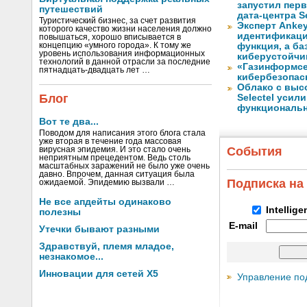
запустил перв
путешествий
дата-центра S
Туристический бизнес, за счет развития
Эксперт Ankey
которого качество жизни населения должно
идентификаци
повышаться, хорошо вписывается в
концепцию «умного города». К тому же
функция, а ба
уровень использования информационных
киберустойчи
технологий в данной отрасли за последние
«Газинформсе
пятнадцать-двадцать лет …
кибербезопас
Облако с выс
Блог
Selectel уси
функциональ
Вот те два...
Поводом для написания этого блога стала
уже вторая в течение года массовая
События
вирусная эпидемия. И это стало очень
неприятным прецедентом. Ведь столь
масштабных заражений не было уже очень
давно. Впрочем, данная ситуация была
Подписка на
ожидаемой. Эпидемию вызвали …
Не все апдейты одинаково
Intellig
полезны
E-mail
Утечки бывают разными
Здравствуй, племя младое,
незнакомое...
Инновации для сетей X5
Управление по