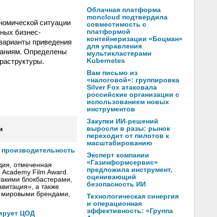
Облачная платформа
moncloud подтвердила
номической ситуации
совместимость с
ных бизнес-
платформой
контейнеризации «Боцман»
 варианты приведения
для управления
ваниям. Определены
мультикластерами
раструктуры.
Kubernetes
Вам письмо из
«налоговой»: группировка
Silver Fox атаковала
российские организации с
использованием новых
инструментов
Закупки ИИ-решений
выросли в разы: рынок
и
переходит от пилотов к
масштабированию
т производительность
Эксперт компании
«Газинформсервис»
дия, отмеченная
предложила инструмент,
h Academy Film Award.
оценивающий
такими блокбастерами,
безопасность ИИ
авитация», a также
 мировыми брендами,
Технологическая синергия
и операционная
эффективность: «Группа
ирует ЦОД