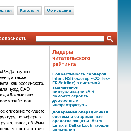
бытия
Каталоги
Об издании
зопасность
Лидеры
читательского
рейтинга
 «РЖД» научно
Совместимость серверов
ния, а также
Inferit RS (кластер «СФ Тех»
ыта, как российского,
ГК Softline) с системой
защищенной
ь для нужд ОАО
виртуализации zVirt
а», «Локомотив»,
поможет строить
вое хозяйство».
доверенные
инфраструктуры
ое описание текущего
Доверенная операционная
труктуру, периферию
система и современные
средства защиты: Astra
грузка, износ, объёмы
Linux и Dallas Lock прошли
епень ее соответствия
испытания