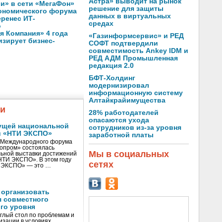
Астра» выводит на рынок
ли» в сети «МегаФон»
решение для защиты
кономического форума
данных в виртуальных
еренес ИТ-
средах
о
 Компания» 4 года
«Газинформсервис» и РЕД
зирует бизнес-
СОФТ подтвердили
совместимость Ankey IDM и
РЕД АДМ Промышленная
редакция 2.0
БФТ-Холдинг
модернизировал
информационную систему
Алтайкрайимущества
жи
28% работодателей
опасаются ухода
ущей национальной
сотрудников из-за уровня
и «НТИ ЭКСПО»
заработной платы
V Международного форума
нопром» состоялась
Мы в социальных
ьной выставки достижений
«НТИ ЭКСПО». В этом году
сетях
И ЭКСПО» — это …
 организовать
я совместного
го уровня
глый стол по проблемам и
зации в условиях