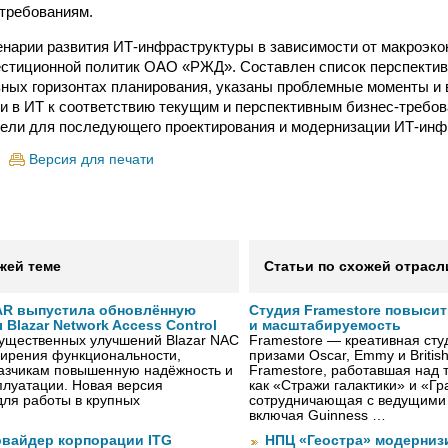
требованиям.
нарии развития ИТ-инфраструктуры в зависимости от макроэко
стиционной политик ОАО «РЖД». Составлен список перспектив
зных горизонтах планирования, указаны проблемные моменты и
и в ИТ к соответствию текущим и перспективным бизнес-требо
ели для последующего проектирования и модернизации ИТ-инф
Версия для печати
жей теме
Статьи по схожей отрасл
AR выпустила обновлённую
Студия Framestore повыси
Blazar Network Access Control
и масштабируемость
существенных улучшений Blazar NAC
Framestore — креативная сту
ширения функциональности,
призами Oscar, Emmy и Britis
казчикам повышенную надёжность и
Framestore, работавшая над 
плуатации. Новая версия
как «Стражи галактики» и «Гр
ля работы в крупных
сотрудничающая с ведущими
включая Guinness …
вайдер корпорации ITG
НПЦ «Геостра» модерниз