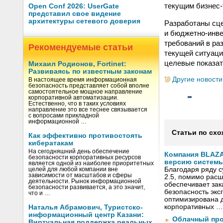
текущим бизнес-
Open Conf 2026: UserGate
представил свое видение
архитектуры сетевого доверия
Разработаны сце
и бюджетно-инве
требований в ра
Рекомендуемые статьи
текущей ситуаци
целевые показат
Михаил Родионов, Fortinet:
Развиваясь по известным законам
Другие новости
В настоящее время информационная
безопасность представляет собой вполне
самостоятельное мощное направление
корпоративной автоматизации.
Естественно, что в таких условиях
направление это все теснее связывается
с вопросами прикладной
информационной …
Статьи по схо
Как эффективно противостоять
кибератакам
На сегодняшний день обеспечение
Компания BLAZ
безопасности корпоративных ресурсов
версию системы 
является одной из наиболее приоритетных
Благодаря ряду 
целей для любой компании вне
зависимости от масштабов и сферы
2.5, помимо рас
деятельности. Рынок информационной
обеспечивает за
безопасности развивается, а это значит,
безопасность экс
что и …
оптимизирована д
корпоративных …
Наталья Абрамович, Туристско-
информационный центр Казани:
Облачный про
Виртуальная поддержка реальных