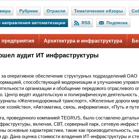
мера
Рубрики
Отрасли
Тематические обзоры
Со
 направления автоматизации
RSS
Подписка
 предприятия
Архитектура и инфраструктура
Бе
шел аудит ИТ инфраструктуры
 за оперативное обеспечение структурных подразделений ОАО
ормацией, способствующей модернизации и улучшению управле
ятельности организации и обобщение передового отраслевого оп
го. Центр ведёт издательскую и полиграфическую деятельност
урналы «Железнодорожный транспорт», «Железные дороги мир
ое хозяйство», «Автоматика, связь, информатика», «Путь и путе
та, проведенного компанией TEGRUS, было составлено детальн
фраструктуры, включая, СВТ, серверный парк, сетевую инфрас
ны основные характеристики, такие как производительность, на
 и др. Дана оценка стоимости владения ИТ-инфраструктуры и ст