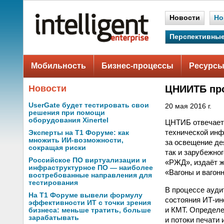
Новости
Но
Перспективные
Мобильность
Бизнес-процессы
Ресурсы
Новости
ЦНИИТБ про
UserGate будет тестировать свои
20 мая 2016 г.
решения при помощи
оборудования Xinertel
ЦНТИБ отвечает
технической инф
Эксперты на Т1 Форуме: как
множить ИИ-возможности,
за освещение де
сокращая риски
так и зарубежно
Российское ПО виртуализации и
«РЖД», издаёт ж
инфраструктурное ПО — наиболее
«Вагоны и вагонн
востребованные направления для
тестирования
В процессе ауди
На Т1 Форуме вывели формулу
состояния ИТ-ин
эффективности ИТ с точки зрения
и КМТ. Определе
бизнеса: меньше тратить, больше
зарабатывать
и потоки печати