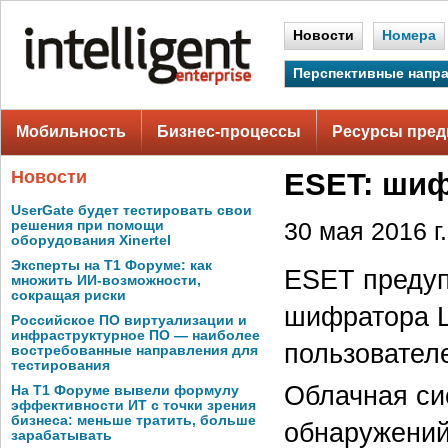
Новости
Номера
Перспективные напр
Мобильность
Бизнес-процессы
Ресурсы пред
Новости
ESET: шиф
UserGate будет тестировать свои
решения при помощи
30 мая 2016 г.
оборудования Xinertel
Эксперты на Т1 Форуме: как
ESET предуп
множить ИИ-возможности,
сокращая риски
шифратора L
Российское ПО виртуализации и
инфраструктурное ПО — наиболее
пользовател
востребованные направления для
тестирования
Облачная си
На Т1 Форуме вывели формулу
эффективности ИТ с точки зрения
бизнеса: меньше тратить, больше
обнаружений 
зарабатывать