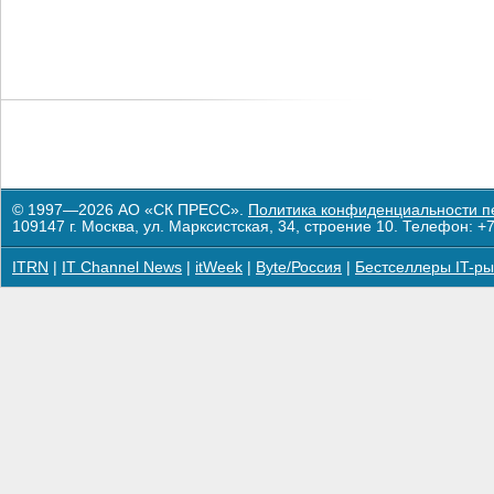
© 1997—2026 АО «СК ПРЕСС».
Политика конфиденциальности п
109147 г. Москва, ул. Марксистская, 34, строение 10. Телефон: +7
ITRN
|
IT Channel News
|
itWeek
|
Byte/Россия
|
Бестселлеры IT-ры