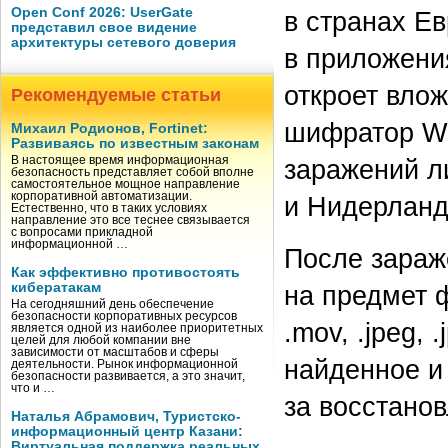
Open Conf 2026: UserGate
в странах Е
представил свое видение
архитектуры сетевого доверия
в приложени
откроет влож
Рекомендуемые статьи
шифратор Win
Михаил Родионов, Fortinet:
Развиваясь по известным законам
заражений л
В настоящее время информационная
безопасность представляет собой вполне
самостоятельное мощное направление
корпоративной автоматизации.
и Нидерланд
Естественно, что в таких условиях
направление это все теснее связывается
с вопросами прикладной
информационной …
После зараж
Как эффективно противостоять
на предмет 
кибератакам
На сегодняшний день обеспечение
безопасности корпоративных ресурсов
.mov, .jpeg, .
является одной из наиболее приоритетных
целей для любой компании вне
зависимости от масштабов и сферы
найденное и 
деятельности. Рынок информационной
безопасности развивается, а это значит,
что и …
за восстано
Наталья Абрамович, Туристско-
информационный центр Казани:
Виртуальная поддержка реальных