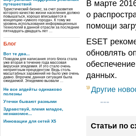
В марте 201
путешествий
Туристический бизнес, за счет развития
о распростр
которого качество жизни населения должно
повышаться, хорошо вписывается в
концепцию «умного города». К тому же
помощи загр
уровень использования информационных
технологий в данной отрасли за последние
пятнадцать-двадцать лет …
ESET рекоме
Блог
обновлять о
Вот те два...
Поводом для написания этого блога стала
обеспечение
уже вторая в течение года массовая
вирусная эпидемия. И это стало очень
неприятным прецедентом. Ведь столь
данных.
масштабных заражений не было уже очень
давно. Впрочем, данная ситуация была
ожидаемой. Эпидемию вызвали …
Другие ново
Не все апдейты одинаково
полезны
Утечки бывают разными
Здравствуй, племя младое,
незнакомое...
Инновации для сетей X5
Статьи по 