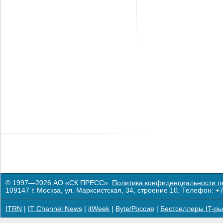
© 1997—2026 АО «СК ПРЕСС».
Политика конфиденциальности п
109147 г. Москва, ул. Марксистская, 34, строение 10. Телефон: +7
ITRN
|
IT Channel News
|
itWeek
|
Byte/Россия
|
Бестселлеры IT-ры