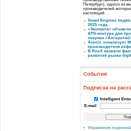
Петербург), одного из в
производителей моторны
настоящий …
Smart Engines подве
2025 года
«Экспанта» объявля
APS-контура для пр
покупки «Алгоритм1
Axenix локализует 
производителя коф
В RooX назвали фак
развитие рынка digita
События
Подписка на рас
Intelligent Ent
E-mail
Управление подписко