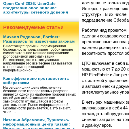
доступна не только по
Open Conf 2026: UserGate
представил свое видение
Интерес к размещению 
архитектуры сетевого доверия
структуры. В их числе
подразделение Сбербан
Рекомендуемые статьи
Работая над проектом,
сделали создаваемое р
Михаил Родионов, Fortinet:
предложенные инновац
Развиваясь по известным законам
В настоящее время информационная
на электроэнергию, а 
безопасность представляет собой вполне
вероятность простоя о
самостоятельное мощное направление
корпоративной автоматизации.
Естественно, что в таких условиях
ЦТО включает в себя ш
направление это все теснее связывается
с вопросами прикладной
мощностью от 7 до 20 
информационной …
HP FlexFabric и Junipe
Как эффективно противостоять
с системой управления
кибератакам
и автоматически докум
На сегодняшний день обеспечение
безопасности корпоративных ресурсов
интеллектуальное упра
является одной из наиболее приоритетных
целей для любой компании вне
В четырех машинных за
зависимости от масштабов и сферы
деятельности. Рынок информационной
включающая в себя 44 
безопасности развивается, а это значит,
что и …
охлаждать оборудовани
снижает затраты на тр
Наталья Абрамович, Туристско-
информационный центр Казани:
и драйкулеров.
Виртуальная поддержка реальных