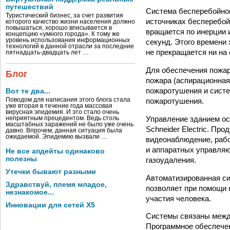
путешествий
Система бесперебойног
Туристический бизнес, за счет развития
источниках бесперебойн
которого качество жизни населения должно
повышаться, хорошо вписывается в
вращается по инерции 
концепцию «умного города». К тому же
уровень использования информационных
секунд. Этого времени 
технологий в данной отрасли за последние
не прекращается ни на 
пятнадцать-двадцать лет …
Для обеспечения пожар
Блог
пожара (аспирационная
пожаротушения и систе
Вот те два...
пожаротушения.
Поводом для написания этого блога стала
уже вторая в течение года массовая
вирусная эпидемия. И это стало очень
Управление зданием ос
неприятным прецедентом. Ведь столь
масштабных заражений не было уже очень
Schneider Electric. Пр
давно. Впрочем, данная ситуация была
ожидаемой. Эпидемию вызвали …
видеонаблюдение, рабо
и аппаратных управляю
Не все апдейты одинаково
полезны
газоудаления.
Утечки бывают разными
Автоматизированная си
Здравствуй, племя младое,
позволяет при помощи 
незнакомое...
участия человека.
Инновации для сетей X5
Системы связаны между
Программное обеспечен