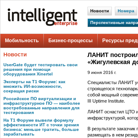
Новости
Номера
Перспективные напр
Мобильность
Бизнес-процессы
Ресурсы пред
Новости
ЛАНИТ построил
«Жигулевская д
UserGate будет тестировать свои
решения при помощи
9 июня 2016 г.
оборудования Xinertel
Эксперты на Т1 Форуме: как
Специалисты ЛАНИТ ус
множить ИИ-возможности,
строящегося технопарк
сокращая риски
собой мощный современ
Российское ПО виртуализации и
III Uptime Institute.
инфраструктурное ПО — наиболее
востребованные направления для
ЛАНИТ оснастил ЦТО ин
тестирования
инфраструктурой, кото
На Т1 Форуме вывели формулу
эффективности ИТ с точки зрения
В результате заказчик
бизнеса: меньше тратить, больше
зарабатывать
размещать в нем резиде