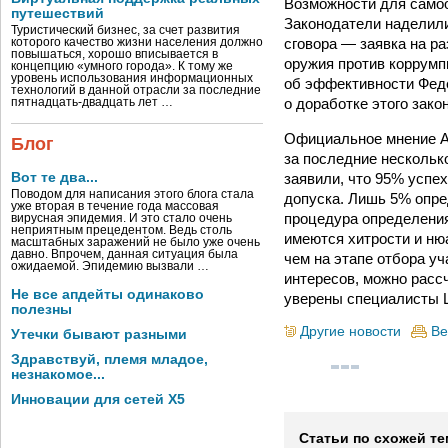
Возможности для самоо
путешествий
Законодатели наделили
Туристический бизнес, за счет развития
сговора — заявка на р
которого качество жизни населения должно
повышаться, хорошо вписывается в
оружия против коррумп
концепцию «умного города». К тому же
уровень использования информационных
об эффективности Феде
технологий в данной отрасли за последние
о доработке этого зак
пятнадцать-двадцать лет …
Официальное мнение А
Блог
за последние нескольк
заявили, что 95% успех
Вот те два...
Поводом для написания этого блога стала
допуска. Лишь 5% опре
уже вторая в течение года массовая
процедура определения
вирусная эпидемия. И это стало очень
неприятным прецедентом. Ведь столь
имеются хитрости и ню
масштабных заражений не было уже очень
давно. Впрочем, данная ситуация была
чем на этапе отбора уч
ожидаемой. Эпидемию вызвали …
интересов, можно расс
Не все апдейты одинаково
уверены специалисты 
полезны
Другие новости
Ве
Утечки бывают разными
Здравствуй, племя младое,
незнакомое...
Инновации для сетей X5
Статьи по схожей те