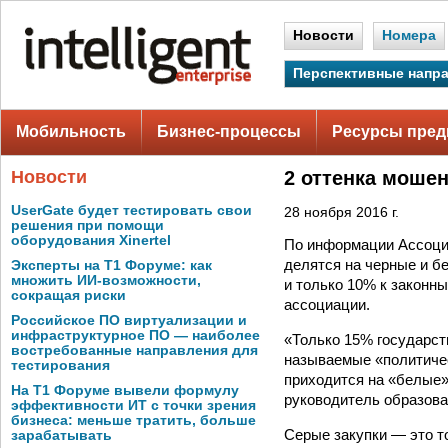
Новости
Номера
Перспективные напр
Мобильность
Бизнес-процессы
Ресурсы пред
Новости
2 оттенка моше
UserGate будет тестировать свои
28 ноября 2016 г.
решения при помощи
оборудования Xinertel
По информации Ассоциа
делятся на черные и б
Эксперты на Т1 Форуме: как
множить ИИ-возможности,
и только 10% к законн
сокращая риски
ассоциации.
Российское ПО виртуализации и
инфраструктурное ПО — наиболее
«Только 15% государст
востребованные направления для
называемые «политичес
тестирования
приходится на «белые»
На Т1 Форуме вывели формулу
руководитель образова
эффективности ИТ с точки зрения
бизнеса: меньше тратить, больше
Серые закупки — это т
зарабатывать