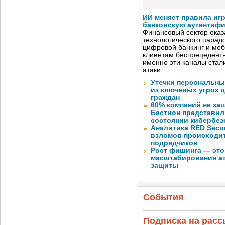
ИИ меняет правила иг
банковскую аутентиф
Финансовый сектор оказ
технологического парадо
цифровой банкинг и мо
клиентам беспрецедентн
именно эти каналы стал
атаки …
Утечки персональны
из ключевых угроз 
граждан
60% компаний не за
Бастион представил
состоянии кибербез
Аналитика RED Secur
взломов происходит
подрядчиков
Рост фишинга — это
масштабирования ат
защиты
События
Подписка на рас