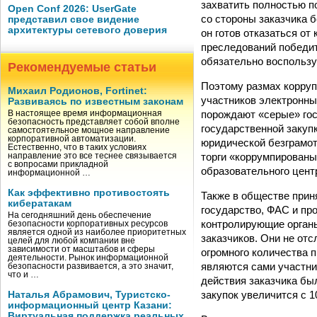
захватить полностью п
Open Conf 2026: UserGate
со стороны заказчика 
представил свое видение
архитектуры сетевого доверия
он готов отказаться о
преследований победит
обязательно воспольз
Рекомендуемые статьи
Поэтому размах коррупц
Михаил Родионов, Fortinet:
участников электронны
Развиваясь по известным законам
порождают «серые» гос
В настоящее время информационная
безопасность представляет собой вполне
государственной закуп
самостоятельное мощное направление
корпоративной автоматизации.
юридической безграмотн
Естественно, что в таких условиях
торги «коррумпированы
направление это все теснее связывается
с вопросами прикладной
образовательного цент
информационной …
Как эффективно противостоять
Также в обществе прин
кибератакам
государство, ФАС и пр
На сегодняшний день обеспечение
контролирующие орган
безопасности корпоративных ресурсов
является одной из наиболее приоритетных
заказчиков. Они не от
целей для любой компании вне
зависимости от масштабов и сферы
огромного количества 
деятельности. Рынок информационной
являются сами участни
безопасности развивается, а это значит,
что и …
действия заказчика бы
закупок увеличится с 
Наталья Абрамович, Туристско-
информационный центр Казани:
Виртуальная поддержка реальных