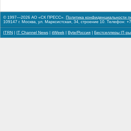
© 1997—2026 АО «СК ПРЕСС».
Политика конфиденциальности п
109147 г. Москва, ул. Марксистская, 34, строение 10. Телефон: +7
ITRN
|
IT Channel News
|
itWeek
|
Byte/Россия
|
Бестселлеры IT-ры