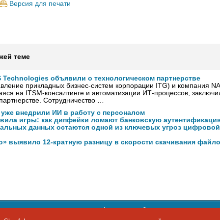
Версия для печати
жей теме
 Technologies объявили о технологическом партнерстве
вление прикладных бизнес-систем корпорации ITG) и компания NAS
яся на ITSM-консалтинге и автоматизации ИТ-процессов, заключи
партнерстве. Сотрудничество …
 уже внедрили ИИ в работу с персоналом
авила игры: как дипфейки ломают банковскую аутентификаци
нальных данных остаются одной из ключевых угроз цифровой
о» выявило 12-кратную разницу в скорости скачивания файло
ости персональных данных
,
информация об авторских правах и п
фон: +7 495 974-22-60. Факс: +7 495 974-22-63. E-mail:
siteeditor@i