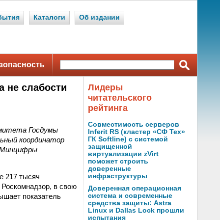
бытия
Каталоги
Об издании
зопасность
а не слабости
Лидеры
читательского
рейтинга
Совместимость серверов
комитета Госдумы
Inferit RS (кластер «СФ Тех»
льный координатор
ГК Softline) с системой
защищенной
е Минцифры
виртуализации zVirt
поможет строить
доверенные
е 217 тысяч
инфраструктуры
 Роскомнадзор, в свою
Доверенная операционная
вышает показатель
система и современные
средства защиты: Astra
Linux и Dallas Lock прошли
испытания