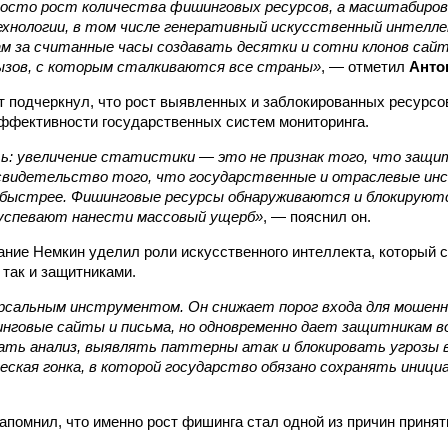
росто рост количества фишинговых ресурсов, а масштабиров
хнологии, в том числе генеративный искусственный интелл
м за считанные часы создавать десятки и сотни клонов сай
зов, с которым сталкиваются все страны»
, — отметил
Анто
т подчеркнул, что рост выявленных и заблокированных ресурсо
ффективности государственных систем мониторинга.
ь: увеличение статистики — это не признак того, что защи
свидетельство того, что государственные и отраслевые и
 быстрее. Фишинговые ресурсы обнаруживаются и блокируютс
и успевают нанести массовый ущерб»
, — пояснил он.
ние Немкин уделил роли искусственного интеллекта, который с
 так и защитниками.
рсальным инструментом. Он снижает порог входа для мошенни
нговые сайты и письма, но одновременно дает защитникам 
ть анализ, выявлять паттерны атак и блокировать угрозы в
ская гонка, в которой государство обязано сохранять иници
апомнил, что именно рост фишинга стал одной из причин приня