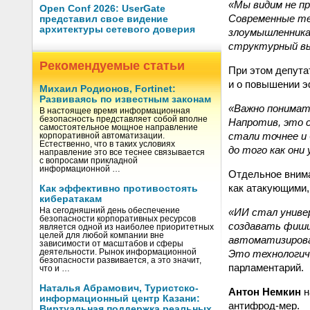
«Мы видим не п
Open Conf 2026: UserGate
Современные те
представил свое видение
архитектуры сетевого доверия
злоумышленника
структурный вы
Рекомендуемые статьи
При этом депута
и о повышении э
Михаил Родионов, Fortinet:
Развиваясь по известным законам
«Важно понимат
В настоящее время информационная
безопасность представляет собой вполне
Напротив, это 
самостоятельное мощное направление
стали точнее и
корпоративной автоматизации.
Естественно, что в таких условиях
до того как он
направление это все теснее связывается
с вопросами прикладной
информационной …
Отдельное внима
как атакующими,
Как эффективно противостоять
кибератакам
«ИИ стал униве
На сегодняшний день обеспечение
безопасности корпоративных ресурсов
создавать фиши
является одной из наиболее приоритетных
целей для любой компании вне
автоматизирова
зависимости от масштабов и сферы
Это технологиче
деятельности. Рынок информационной
безопасности развивается, а это значит,
парламентарий.
что и …
Наталья Абрамович, Туристско-
Антон Немкин
н
информационный центр Казани:
антифрод-мер.
Виртуальная поддержка реальных