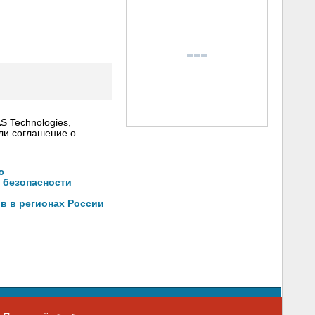
 Technologies,
ли соглашение о
ю
 безопасности
в в регионах России
орядке использования материалов сайта
emag.ru
..