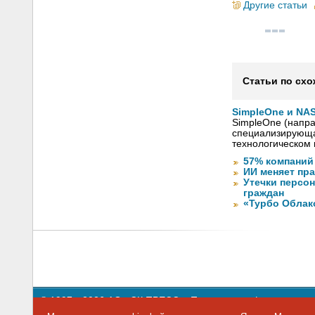
Другие статьи
Статьи по схо
SimpleOne и NAS
SimpleOne (напра
специализирующа
технологическом 
57% компаний
ИИ меняет пр
Утечки персо
граждан
«Турбо Облак
© 1997—2026 АО «СК ПРЕСС».
Политика конфиденциальн
109147 г. Москва, ул. Марксистская, 34, строение 10. Теле