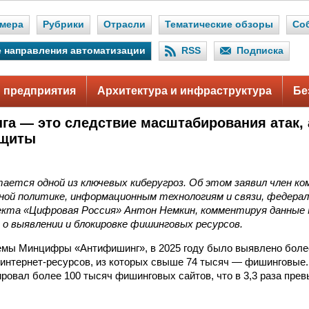
мера
Рубрики
Отрасли
Тематические обзоры
Со
 направления автоматизации
RSS
Подписка
 предприятия
Архитектура и инфраструктура
Бе
га — это следствие масштабирования атак, 
ащиты
ается одной из ключевых киберугроз. Об этом заявил член 
ной политике, информационным технологиям и связи, федера
екта «Цифровая Россия» Антон Немкин, комментируя данны
 о выявлении и блокировке фишинговых ресурсов.
емы Минцифры «Антифишинг», в 2025 году было выявлено боле
интернет-ресурсов, из которых свыше 74 тысяч — фишинговые.
ировал более 100 тысяч фишинговых сайтов, что в 3,3 раза пре