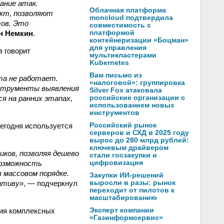
ание атак.
Облачная платформа
ект, позволяют
moncloud подтвердила
тов. Это
совместимость с
н Немкин
.
платформой
контейнеризации «Боцман»
для управления
в говорит
мультикластерами
Kubernetes
Вам письмо из
та не работает.
«налоговой»: группировка
нструменты выявления
Silver Fox атаковала
я на ранних этапах,
российские организации с
использованием новых
инструментов
егодня используется
Российский рынок
серверов и СХД в 2025 году
вырос до 280 млрд рублей:
ключевым драйвером
ков, позволяя дешево
стали госзакупки и
возможность
цифровизация
 массовом порядке.
Закупки ИИ-решений
ативу»
, — подчеркнул
выросли в разы: рынок
переходит от пилотов к
масштабированию
тия комплексных
Эксперт компании
«Газинформсервис»