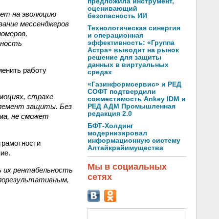
предложила инструмент,
оценивающий
ет на эволюцию
безопасность ИИ
ование мессенджеров
Технологическая синергия
номеров,
и операционная
ьность
эффективность: «Группа
Астра» выводит на рынок
решение для защиты
данных в виртуальных
менить работу
средах
«Газинформсервис» и РЕД
СОФТ подтвердили
моциях, страхе
совместимость Ankey IDM и
элемент защиты. Без
РЕД АДМ Промышленная
редакция 2.0
ма, не сможет
БФТ-Холдинг
модернизировал
информационную систему
грамотности
Алтайкрайимущества
ие.
Мы в социальных
ь их рентабельность
сетях
алорезультативным,