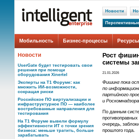
Новости
Но
Перспективные
Мобильность
Бизнес-процессы
Ресурсы
Новости
Рост фишин
системы з
UserGate будет тестировать свои
решения при помощи
21.01.2026
оборудования Xinertel
Фишинг пока ост
Эксперты на Т1 Форуме: как
множить ИИ-возможности,
по информацион
сокращая риски
партийного про
Российское ПО виртуализации и
и Роскомнадзора
инфраструктурное ПО — наиболее
востребованные направления для
По данным сист
тестирования
противоправных 
На Т1 Форуме вывели формулу
очередь, заблок
эффективности ИТ с точки зрения
прошлого года.
бизнеса: меньше тратить, больше
зарабатывать