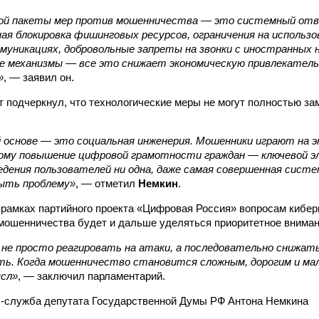
ой пакеты мер против мошенничества — это системный отв
ная блокировка фишинговых ресурсов, ограничения на использ
муникациях, добровольные запреты на звонки с иностранных 
е механизмы — все это снижает экономическую привлекател
»
, — заявил он.
т подчеркнул, что технологические меры не могут полностью за
 основе — это социальная инженерия. Мошенники играют на э
тому повышение цифровой грамотности граждан — ключевой 
едения пользователей ни одна, даже самая совершенная систе
ыть проблему»
, — отметил
Немкин
.
в рамках партийного проекта «Цифровая Россия» вопросам кибер
мошенничества будет и дальше уделяться приоритетное вниман
 не просто реагировать на атаки, а последовательно снижат
ь. Когда мошенничество становится сложным, дорогим и м
сл»
, — заключил парламентарий.
-служба депутата Государственной Думы РФ Антона Немкина