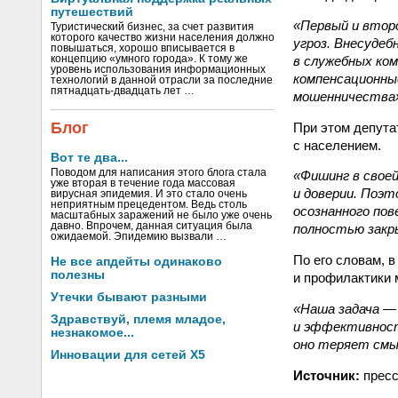
путешествий
«Первый и втор
Туристический бизнес, за счет развития
которого качество жизни населения должно
угроз. Внесудеб
повышаться, хорошо вписывается в
в служебных ком
концепцию «умного города». К тому же
уровень использования информационных
компенсационны
технологий в данной отрасли за последние
пятнадцать-двадцать лет …
мошенничества
Блог
При этом депута
с населением.
Вот те два...
Поводом для написания этого блога стала
«Фишинг в своей
уже вторая в течение года массовая
и доверии. Поэ
вирусная эпидемия. И это стало очень
неприятным прецедентом. Ведь столь
осознанного пов
масштабных заражений не было уже очень
давно. Впрочем, данная ситуация была
полностью закр
ожидаемой. Эпидемию вызвали …
По его словам, 
Не все апдейты одинаково
полезны
и профилактики 
Утечки бывают разными
«Наша задача —
Здравствуй, племя младое,
и эффективност
незнакомое...
оно теряет смы
Инновации для сетей X5
Источник:
пресс