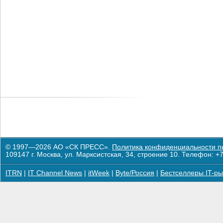
© 1997—2026 АО «СК ПРЕСС».
Политика конфиденциальности п
109147 г. Москва, ул. Марксистская, 34, строение 10. Телефон: +7
ITRN
|
IT Channel News
|
itWeek
|
Byte/Россия
|
Бестселлеры IT-ры