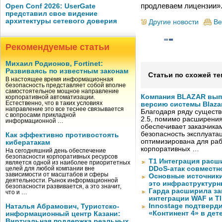
продлеваем лицензии»
Open Conf 2026: UserGate
представил свое видение
архитектуры сетевого доверия
Другие новости
Ве
Рекомендуемые статьи
Михаил Родионов, Fortinet:
Развиваясь по известным законам
Статьи по схожей те
В настоящее время информационная
безопасность представляет собой вполне
самостоятельное мощное направление
Компания BLAZAR вып
корпоративной автоматизации.
Естественно, что в таких условиях
версию системы Blazar
направление это все теснее связывается
Благодаря ряду существ
с вопросами прикладной
2.5, помимо расширени
информационной …
обеспечивает заказчик
безопасность эксплуата
Как эффективно противостоять
оптимизирована для раб
кибератакам
корпоративных …
На сегодняшний день обеспечение
безопасности корпоративных ресурсов
Т1 Интеграция расш
является одной из наиболее приоритетных
DDoS-атак совместно
целей для любой компании вне
зависимости от масштабов и сферы
Основные источник
деятельности. Рынок информационной
это инфраструктур
безопасности развивается, а это значит,
Гарда расширила за
что и …
интеграции WAF и TI
Innostage подтвер
Наталья Абрамович, Туристско-
«Континент 4» в дет
информационный центр Казани:
Виртуальная поддержка реальных