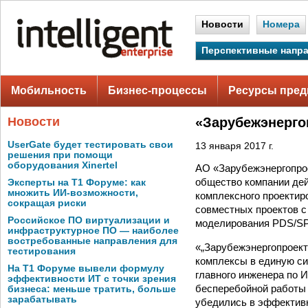
Новости
Номера
Перспективные напр
Мобильность
Бизнес-процессы
Ресурсы пред
Новости
«Зарубежэнерго
UserGate будет тестировать свои
13 января 2017 г.
решения при помощи
оборудования Xinertel
АО «Зарубежэнергопрое
общество компании дей
Эксперты на Т1 Форуме: как
множить ИИ-возможности,
комплексного проектир
сокращая риски
совместных проектов с
Российское ПО виртуализации и
моделирования PDS/SPE
инфраструктурное ПО — наиболее
востребованные направления для
«„Зарубежэнергопроект
тестирования
комплексы в единую си
На Т1 Форуме вывели формулу
главного инженера по 
эффективности ИТ с точки зрения
бесперебойной работы
бизнеса: меньше тратить, больше
зарабатывать
убедились в эффективн