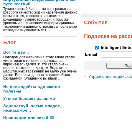
путешествий
Туристический бизнес, за счет развития
которого качество жизни населения должно
повышаться, хорошо вписывается в
концепцию «умного города». К тому же
События
уровень использования информационных
технологий в данной отрасли за последние
пятнадцать-двадцать лет …
Подписка на рас
Блог
Intelligent Ent
Вот те два...
E-mail
Поводом для написания этого блога стала
уже вторая в течение года массовая
вирусная эпидемия. И это стало очень
неприятным прецедентом. Ведь столь
масштабных заражений не было уже очень
давно. Впрочем, данная ситуация была
Управление подписко
ожидаемой. Эпидемию вызвали …
Не все апдейты одинаково
полезны
Утечки бывают разными
Здравствуй, племя младое,
незнакомое...
Инновации для сетей X5