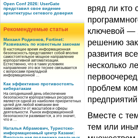
Open Conf 2026: UserGate
вряд ли кто 
представил свое видение
архитектуры сетевого доверия
программног
Рекомендуемые статьи
ключевой — х
Михаил Родионов, Fortinet:
решению зак
Развиваясь по известным законам
В настоящее время информационная
развития вс
безопасность представляет собой вполне
самостоятельное мощное направление
корпоративной автоматизации.
несколько ле
Естественно, что в таких условиях
направление это все теснее связывается
с вопросами прикладной
первоочеред
информационной …
Как эффективно противостоять
проблем ком
кибератакам
На сегодняшний день обеспечение
предприятий 
безопасности корпоративных ресурсов
является одной из наиболее приоритетных
целей для любой компании вне
зависимости от масштабов и сферы
деятельности. Рынок информационной
Вместе с те
безопасности развивается, а это значит,
что и …
тем или ины
Наталья Абрамович, Туристско-
информационный центр Казани:
Виртуальная поддержка реальных