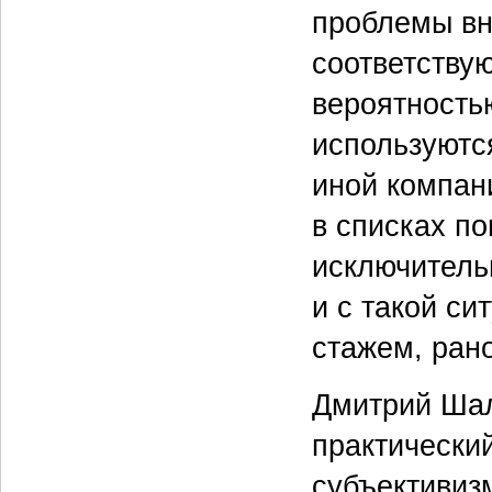
проблемы вн
соответству
вероятность
используютс
иной компан
в списках п
исключитель
и с такой си
стажем, рано
Дмитрий Шал
практически
субъективиз