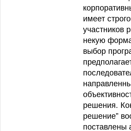
корпоративн
имеет строг
участников 
некую форма
выбор прогр
предполагае
последовате
направленны
объективнос
решения. Кон
решение” во
поставлены а