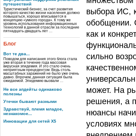
множеством 
путешествий
выбора ИС, 
Туристический бизнес, за счет развития
которого качество жизни населения должно
повышаться, хорошо вписывается в
обобщении. 
концепцию «умного города». К тому же
уровень использования информационных
технологий в данной отрасли за последние
пятнадцать-двадцать лет …
как и конкре
функциональн
Блог
Вот те два...
сильно возро
Поводом для написания этого блога стала
уже вторая в течение года массовая
качественно
вирусная эпидемия. И это стало очень
неприятным прецедентом. Ведь столь
масштабных заражений не было уже очень
универсальны
давно. Впрочем, данная ситуация была
ожидаемой. Эпидемию вызвали …
может. На р
Не все апдейты одинаково
полезны
решения, а 
Утечки бывают разными
Здравствуй, племя младое,
нюансы начи
незнакомое...
Инновации для сетей X5
условиях мн
внедрением 