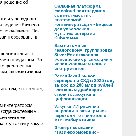
я решение об
Облачная платформа
moncloud подтвердила
совместимость с
то и у западного.
платформой
ы ведения бизнеса.
контейнеризации «Боцман»
для управления
о не очевиден. По-
мультикластерами
 заинтересованы в
Kubernetes
Вам письмо из
«налоговой»: группировка
а положительных
Silver Fox атаковала
ость продукции. Во-
российские организации с
использованием новых
я определенные
инструментов
ами, автоматизация
Российский рынок
серверов и СХД в 2025 году
вырос до 280 млрд рублей:
ть тем, кто считает,
ключевым драйвером
стали госзакупки и
цифровизация
м интегратором
Закупки ИИ-решений
, когда системным
выросли в разы: рынок
переходит от пилотов к
соединить ее
масштабированию
на эту технику какую-
Эксперт компании
«Газинформсервис»