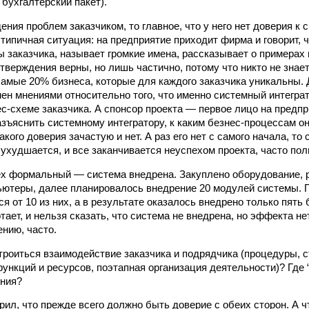
 бухгалтерский пакет).
ения проблем заказчиком, то главное, что у него нет доверия к
 типичная ситуация: на предприятие приходит фирма и говорит, чт
 заказчика, называет громкие имена, рассказывает о примерах 
утверждения верны, но лишь частично, потому что никто не знае
самые 20% бизнеса, которые для каждого заказчика уникальны.
ен мнениями относительно того, что именно системный интегра
ес-схеме заказчика. А спонсор проекта — первое лицо на предп
азъяснить системному интегратору, к каким безнес-процессам о
акого доверия зачастую и нет. А раз его нет с самого начала, то
 ухудшается, и все заканчивается неуспехом проекта, часто по
ех формальный — система внедрена. Закуплено оборудование, 
ютеры, далее планировалось внедрение 20 модулей системы. П
я от 10 из них, а в результате оказалось внедрено только пять
отает, и нельзя сказать, что система не внедрена, но эффекта не
ению, часто.
роиться взаимодействие заказчика и подрядчика (процедуры, 
ункций и ресурсов, поэтапная организация деятельности)? Где
ения?
рил, что прежде всего должно быть доверие с обеих сторон. А ч