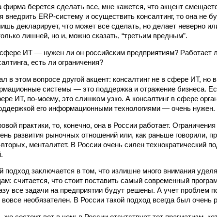
а фирма берется сделать все, мне кажется, что акцент смещаетс
я внедрить ERP-систему и осуществить консалтинг, то она не бу
ишь декларирует, что может все сделать, но делает неверно и
только лишней, но и, можно сказать, “третьим вредным”.
 сфере ИТ — нужен ли он российским предприятиям? Работает л
алтинга, есть ли ограничения?
л в этом вопросе другой акцент: консалтинг не в сфере ИТ, но 
рмационные системы — это поддержка и отражение бизнеса. Ес
фере ИТ, по-моему, это слишком узко. А консалтинг в сфере орг
поддержкой его информационными технологиями — очень нужен.
овой практики, то, конечно, она в России работает. Ограничени
вень развития рыночных отношений или, как раньше говорили, 
о-вторых, менталитет. В России очень силен технократический п
.
й подход заключается в том, что излишне много внимания уделя
ам: считается, что стоит поставить самый современный прогр
разу все задачи на предприятии будут решены. А учет проблем п
 вовсе необязателен. В России такой подход всегда был очень 
же состоит вот в чем: в России отсутствует тот прагматизм, ко