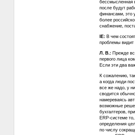
бессмысленная в
после будут раб
финансами, это у
более российско
снабжение, поста
IE:
В чем состоят
проблемы видит 
Л. В.:
Прежде все
первого лица ко
Если эти два ва
К сожалению, та
а когда люди по
все же надо, у н
сводится обычно
намереваясь авт
возможные решен
бухгалтеров, при
ERP-системе то,
определения цели
по числу сокраще