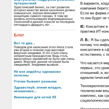
В варианте, когд
путешествий
Туристический бизнес, за счет развития
компания беретс
которого качество жизни населения должно
Если же фирма л
повышаться, хорошо вписывается в
концепцию «умного города». К тому же
то она будет не 
уровень использования информационных
технологий в данной отрасли за последние
пятнадцать-двадцать лет …
IE:
Консалтинг в
практика ИТ-конс
Блог
Л. В.:
Я бы сдела
Вот те два...
потому что инфо
Поводом для написания этого блога стала
консалтинге в с
уже вторая в течение года массовая
вирусная эпидемия. И это стало очень
естественно, с 
неприятным прецедентом. Ведь столь
масштабных заражений не было уже очень
давно. Впрочем, данная ситуация была
Что касается мир
ожидаемой. Эпидемию вызвали …
первых, это уро
Не все апдейты одинаково
отношений, и, в
полезны
идеалистический
Утечки бывают разными
Технократически
Здравствуй, племя младое,
техническим вещ
незнакомое...
комплекс, как с
Инновации для сетей X5
социологических
Идеалистичность 