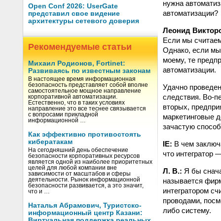
нужна автоматиз
Open Conf 2026: UserGate
автоматизации?
представил свое видение
архитектуры сетевого доверия
Леонид Виктор
Если мы считаем,
Рекомендуемые статьи
Однако, если мы 
моему, те предп
Михаил Родионов, Fortinet:
автоматизации.
Развиваясь по известным законам
В настоящее время информационная
безопасность представляет собой вполне
Удачно проведен
самостоятельное мощное направление
следствия. Во-п
корпоративной автоматизации.
Естественно, что в таких условиях
вторых, предпри
направление это все теснее связывается
с вопросами прикладной
маркетинговые д
информационной …
зачастую способ
Как эффективно противостоять
кибератакам
IE:
В чем заключа
На сегодняшний день обеспечение
что интегратор 
безопасности корпоративных ресурсов
является одной из наиболее приоритетных
целей для любой компании вне
Л. В.:
Я бы снача
зависимости от масштабов и сферы
называется фирм
деятельности. Рынок информационной
безопасности развивается, а это значит,
интегратором счи
что и …
проводами, посмо
Наталья Абрамович, Туристско-
либо систему.
информационный центр Казани:
Виртуальная поддержка реальных