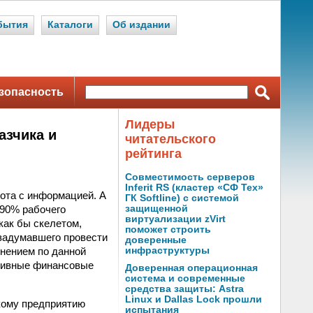
бытия
Каталоги
Об издании
зопасность
Лидеры
азчика и
читательского
рейтинга
Совместимость серверов
Inferit RS (кластер «СФ Тех»
ота с информацией. А
ГК Softline) с системой
 90% рабочего
защищенной
виртуализации zVirt
как бы скелетом,
поможет строить
 задумавшего провести
доверенные
мнением по данной
инфраструктуры
ативные финансовые
Доверенная операционная
система и современные
средства защиты: Astra
Linux и Dallas Lock прошли
скому предприятию
испытания