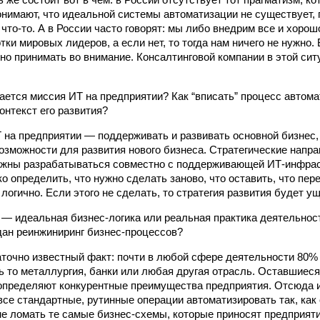
понимают, что идеальной системы автоматизации не существует,
что-то. А в России часто говорят: мы либо внедрим все и хорош
ки мировых лидеров, а если нет, то тогда нам ничего не нужно.
но принимать во внимание. Консалтинговой компании в этой си
ется миссия ИТ на предприятии? Как “вписать” процесс автома
онтекст его развития?
на предприятии — поддерживать и развивать основной бизнес,
озможности для развития нового бизнеса. Стратегические напра
лжны разрабатываться совместно с поддерживающей ИТ-инфрас
 определить, что нужно сделать заново, что оставить, что пере
логично. Если этого не сделать, то стратегия развития будет у
 — идеальная бизнес-логика или реальная практика деятельнос
дан реинжиниринг бизнес-процессов?
точно известный факт: почти в любой сфере деятельности 80%
ь то металлургия, банки или любая другая отрасль. Оставшиес
и определяют конкурентные преимущества предприятия. Отсюда и
все стандартные, рутинные операции автоматизировать так, как
 не ломать те самые бизнес-схемы, которые приносят предприят