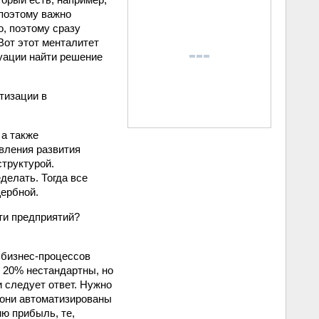
 поэтому важно
о, поэтому сразу
 Вот этот менталитет
туации найти решение
тизации в
 а также
вления развития
труктурой.
делать. Тогда все
щербной.
ти предприятий?
 бизнес-процессов
я 20% нестандартны, но
 следует ответ. Нужно
 они автоматизированы
ию прибыль, те,