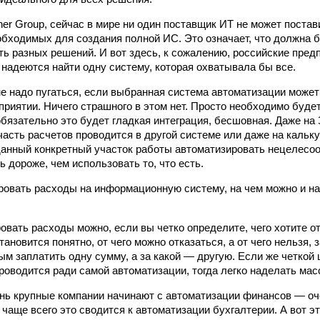
ner Group, сейчас в мире ни один поставщик ИТ не может поста
обходимых для создания полной ИС. Это означает, что должна 
ть разных решений. И вот здесь, к сожалению, российские пред
 надеются найти одну систему, которая охватывала бы все.
е надо пугаться, если выбранная система автоматизации может
приятии. Ничего страшного в этом нет. Просто необходимо буде
обязательно это будет гладкая интеграция, бесшовная. Даже на
 часть расчетов проводится в другой системе или даже на кальк
 данный конкретный участок работы автоматизировать нецелесо
 дороже, чем использовать то, что есть.
ровать расходы на информационную систему, на чем можно и на
вать расходы можно, если вы четко определите, чего хотите 
тановится понятно, от чего можно отказаться, а от чего нельзя,
м заплатить одну сумму, а за какой — другую. Если же четкой ц
роводится ради самой автоматизации, тогда легко наделать мас
нь крупные компании начинают с автоматизации финансов — оч
 чаще всего это сводится к автоматизации бухгалтерии. А вот э