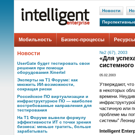
Новости
Но
Перспективные
Мобильность
Бизнес-процессы
Ресурсы
Новости
№2 (67), 2003
«Для успех
UserGate будет тестировать свои
системного
решения при помощи
оборудования Xinertel
05.02.2003
Эксперты на Т1 Форуме: как
Утверждают, что
множить ИИ-возможности,
сокращая риски
в некоторых обл
времени. Неудив
Российское ПО виртуализации и
инфраструктурное ПО — наиболее
инфраструктурой
востребованные направления для
частичную или п
тестирования
проблеме мы поп
На Т1 Форуме вывели формулу
системы” Леонид
эффективности ИТ с точки зрения
бизнеса: меньше тратить, больше
Intelligent Enter
зарабатывать