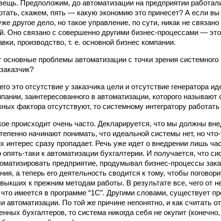
ещь. Предположим, до автоматизации на предприятии работали 
отать, скажем, пять — какую экономию это принесет? А если вы
же другое дело, но такое управление, по сути, никак не связано
й. Оно связано с совершенно другими бизнес-процессами — это
вки, производство, т. е. основной бизнес компании.
 основные проблемы автоматизации с точки зрения системного и
заказчик?
го это отсутствие у заказчика цели и отсутствие генератора ид
мпании, заинтересованного в автоматизации, которого называют 
жных фактора отсутствуют, то системному интегратору работать
кое происходит очень часто. Декларируется, что мы должны вне
степенно начинают понимать, что идеальной системы нет, но что
их интерес сразу пропадает. Речь уже идет о внедрении лишь ча
 опять-таки к автоматизации бухгалтерии. И получается, что си
оматизировать предприятие, продумывал бизнес-процессы зака
ия, а теперь его деятельность сводится к тому, чтобы поговори
выкших к прежним методам работы. В результате все, чего от н
 что имеется в программе “1С”. Другими словами, существует п
 автоматизации. По той же причине непонятно, и как считать от
нных бухгалтеров, то система никогда себя не окупит (конечно,