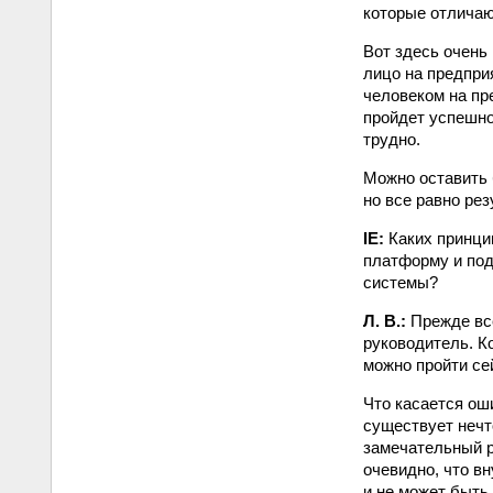
которые отличаю
Вот здесь очень
лицо на предпри
человеком на пр
пройдет успешно
трудно.
Можно оставить 
но все равно ре
IE:
Каких принци
платформу и под
системы?
Л. В.:
Прежде все
руководитель. Ко
можно пройти сей
Что касается оши
существует нечт
замечательный р
очевидно, что вн
и не может быть