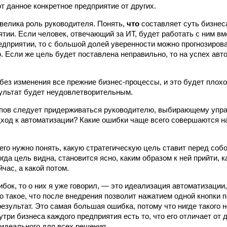
т данное конкретное предприятие от других.
 велика роль руководителя. Понять,
что
составляет суть бизнес
ятии. Если человек, отвечающий за ИТ, будет работать с ним вм
едприятии, то с большой долей уверенности можно прогнозирова
. Если же цель будет поставлена неправильно, то на успех авт
без изменения все прежние бизнес-процессы, и это будет плохо
зультат будет неудовлетворительным.
пов следует придерживаться руководителю, выбирающему упр
ход к автоматизации? Какие ошибки чаще всего совершаются н
го нужно понять, какую стратегическую цель ставит перед собо
гда цель видна, становится ясно, каким образом к ней прийти, к
час, а какой потом.
бок, то о них я уже говорил, — это идеализация автоматизации, в
о такое, что после внедрения позволит нажатием одной кнопки 
езультат. Это самая большая ошибка, потому что нигде такого н
утри бизнеса каждого предприятия есть то, что его отличает от 
 идеального для всех решения.