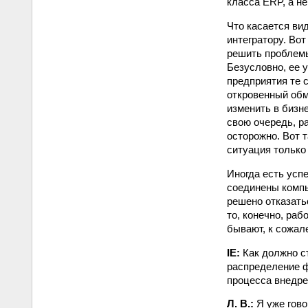
класса ERP, а не
Что касается вид
интегратору. Вот
решить проблемы
Безусловно, ее 
предприятия те 
откровенный обм
изменить в бизн
свою очередь, р
осторожно. Вот т
ситуация только
Иногда есть усп
соединены компь
решено отказатьс
то, конечно, раб
бывают, к сожал
IE:
Как должно ст
распределение ф
процесса внедр
Л. В.:
Я уже гово