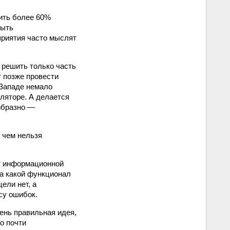
вить более 60%
быть
приятия часто мыслят
 решить только часть
т позже провести
 Западе немало
уляторе. А делается
образно —
 чем нельзя
от информационной
 за какой функционал
ели нет, а
су ошибок.
ень правильная идея,
то почти