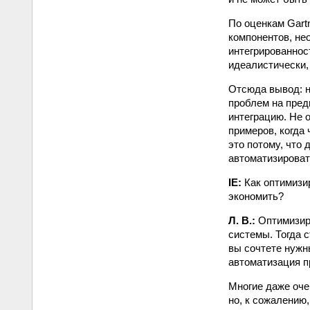
По оценкам Gart
компонентов, не
интегрированнос
идеалистически,
Отсюда вывод: н
проблем на пред
интеграцию. Не 
примеров, когда
это потому, что
автоматизировать
IE:
Как оптимизи
экономить?
Л. В.:
Оптимизиро
системы. Тогда с
вы сочтете нужны
автоматизация п
Многие даже оче
но, к сожалению,