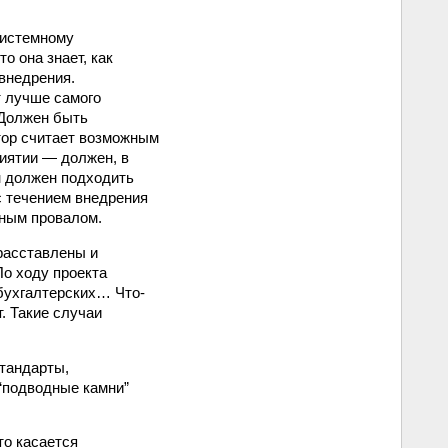
 системному
о она знает, как
внедрения.
т лучше самого
 Должен быть
тор считает возможным
риятии — должен, в
н должен подходить
 с течением внедрения
лным провалом.
расставлены и
о ходу проекта
 бухгалтерских… Что-
т. Такие случаи
стандарты,
 “подводные камни”
то касается