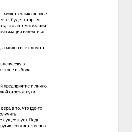
а, может только первое
есте, будет вторым
ть, что автоматизация
оматизации надеяться
, а можно все сломать,
авленческую
а этапе выбора
й предприятие и лично
акой отрезок пути
ера в то, что где-то
получить
е существует. Ведь
других, соответственно