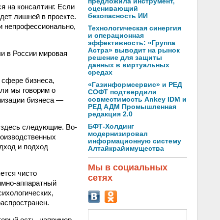
предложила инструмент,
я на консалтинг. Если
оценивающий
дет лишней в проекте.
безопасность ИИ
ли непрофессионально,
Технологическая синергия
и операционная
эффективность: «Группа
Астра» выводит на рынок
и в России мировая
решение для защиты
данных в виртуальных
средах
в сфере бизнеса,
«Газинформсервис» и РЕД
ли мы говорим о
СОФТ подтвердили
анизации бизнеса —
совместимость Ankey IDM и
РЕД АДМ Промышленная
редакция 2.0
я здесь следующие. Во-
БФТ-Холдинг
модернизировал
производственных
информационную систему
одход и подход
Алтайкрайимущества
Мы в социальных
ется чисто
сетях
аммно-аппаратный
сихологических,
распространен.
торый есть, например,