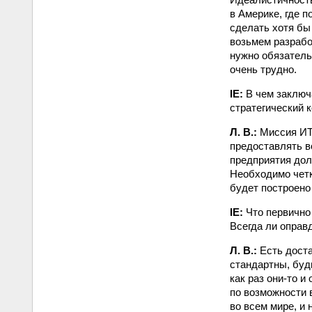
в Америке, где 
сделать хотя бы 
возьмем разработ
нужно обязатель
очень трудно.
IE:
В чем заключа
стратегический к
Л. В.:
Миссия ИТ 
предоставлять в
предприятия до
Необходимо четко
будет построено 
IE:
Что первично
Всегда ли оправ
Л. В.:
Есть доста
стандартны, буд
как раз они-то 
по возможности 
во всем мире, и