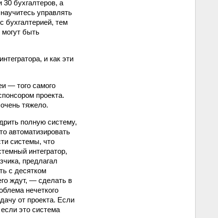
30 бухгалтеров, а
 научитесь управлять
 с бухгалтерией, тем
 могут быть
нтегратора, и как эти
еи — того самого
спонсором проекта.
 очень тяжело.
дрить полную систему,
-то автоматизировать
сти системы, что
стемный интегратор,
зчика, предлагал
ть с десятком
его ждут, — сделать в
роблема нечеткого
дачу от проекта. Если
 если это система