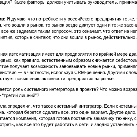
ация? Какие факторы должен учитывать руководитель, принима
ов:
Я думаю, что потребности у российского предприятия те же, ч
 что вошли в рынок, то рынок везде диктует одни и те же закон
все же задаемся таким вопросом, это означает, что ответ на нег
риятия, которые считают, что они вошли в рынок, действительно
ная автоматизация имеет для предприятия по крайней мере дв
ервых, как правило, естественным образом снижается себестоим
ятие получает возможность завоевывать новые рынки, применя
ействия — в частности, используя CRM-решения. Другими слов
ствует повышению активности предприятия на рынке.
ется роль системного интегратора в проекте? Что можно возрази
— “третий лишний”?
ла определил, что такое системный интегратор. Если системны
а, которая берется сделать все, это один вариант. Другое дело
тается компания, которая готова поставить заказчику технику, 
треть, как все это будет работать в сети, и заодно установить 