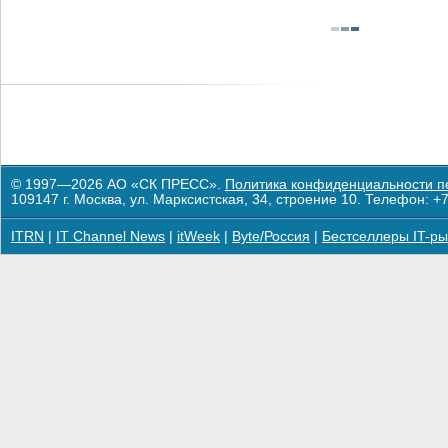
© 1997—2026 АО «СК ПРЕСС».
Политика конфиденциальности п
109147 г. Москва, ул. Марксистская, 34, строение 10. Телефон: +7
ITRN
|
IT Channel News
|
itWeek
|
Byte/Россия
|
Бестселлеры IT-ры