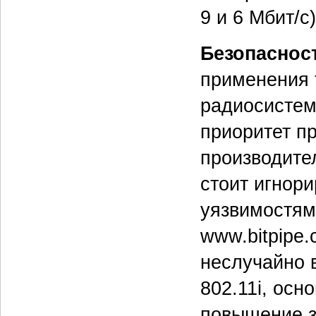
9 и 6 Мбит/с)
Безопаснос
применения 
радиосистем
приоритет п
производител
стоит игнор
уязвимостям
www.bitpipe.
неслучайно в
802.11i, осн
повышение з