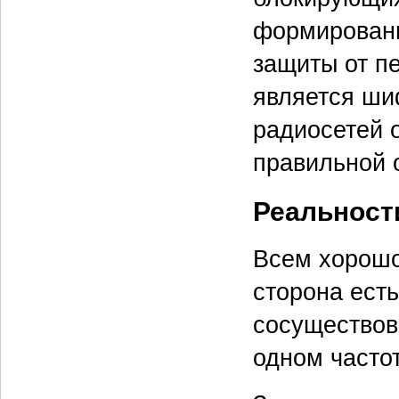
формировани
защиты от п
является ши
радиосетей о
правильной о
Реальност
Всем хорошо
сторона ест
сосуществова
одном часто