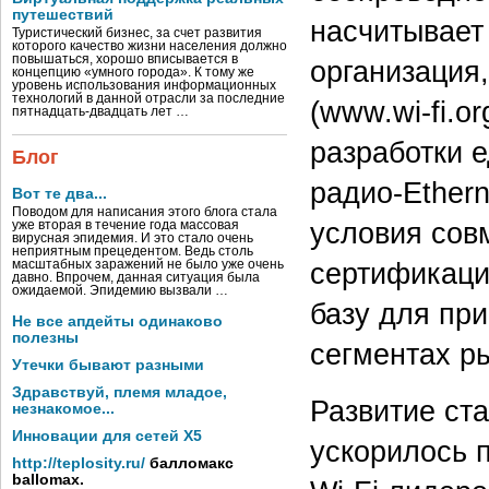
путешествий
насчитывает
Туристический бизнес, за счет развития
которого качество жизни населения должно
повышаться, хорошо вписывается в
организация,
концепцию «умного города». К тому же
уровень использования информационных
технологий в данной отрасли за последние
(www.wi-fi.o
пятнадцать-двадцать лет …
разработки 
Блог
радио-Ether
Вот те два...
Поводом для написания этого блога стала
условия сов
уже вторая в течение года массовая
вирусная эпидемия. И это стало очень
неприятным прецедентом. Ведь столь
сертификаци
масштабных заражений не было уже очень
давно. Впрочем, данная ситуация была
ожидаемой. Эпидемию вызвали …
базу для пр
Не все апдейты одинаково
полезны
сегментах ры
Утечки бывают разными
Здравствуй, племя младое,
Развитие ст
незнакомое...
Инновации для сетей X5
ускорилось 
http://teplosity.ru/
балломакс
ballomax.