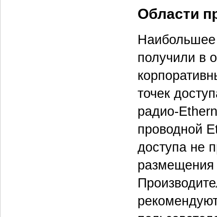
Области п
Наибольшее 
получили в 
корпоративн
точек досту
радио-Ether
проводной Et
доступа не п
размещения 
Производите
рекомендуют