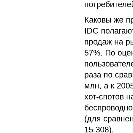
потребителей
Каковы же п
IDC полагают
продаж на ры
57%. По оцен
пользователе
раза по сра
млн, а к 200
хот-спотов н
беспроводног
(для сравнен
15 308).