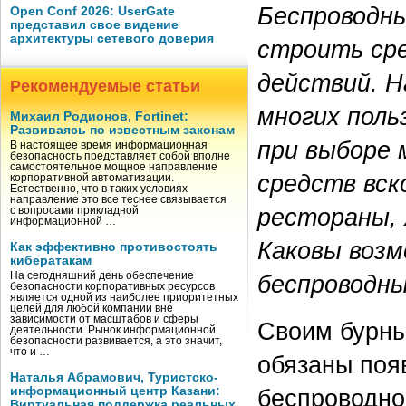
Беспроводны
Open Conf 2026: UserGate
представил свое видение
архитектуры сетевого доверия
строить сре
действий. Н
Рекомендуемые статьи
многих поль
Михаил Родионов, Fortinet:
Развиваясь по известным законам
при выборе 
В настоящее время информационная
безопасность представляет собой вполне
самостоятельное мощное направление
средств вск
корпоративной автоматизации.
Естественно, что в таких условиях
направление это все теснее связывается
рестораны, 
с вопросами прикладной
информационной …
Каковы возм
Как эффективно противостоять
кибератакам
На сегодняшний день обеспечение
беспроводн
безопасности корпоративных ресурсов
является одной из наиболее приоритетных
целей для любой компании вне
зависимости от масштабов и сферы
Своим бурны
деятельности. Рынок информационной
безопасности развивается, а это значит,
что и …
обязаны поя
Наталья Абрамович, Туристско-
информационный центр Казани:
беспроводно
Виртуальная поддержка реальных