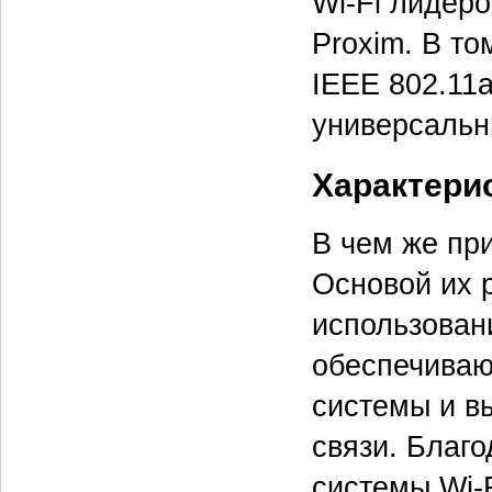
Wi-Fi лидеро
Proxim. В то
IEEE 802.11a
универсальн
Характери
В чем же пр
Основой их 
использован
обеспечива
системы и в
связи. Благ
системы Wi-F