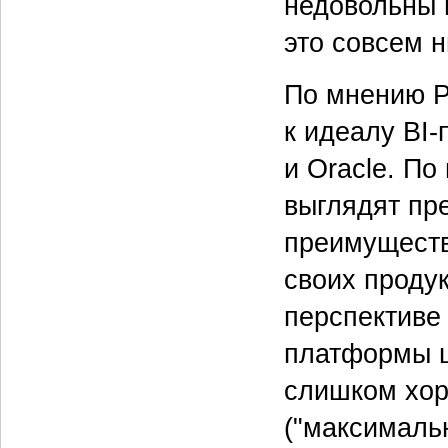
недовольны 
это совсем н
По мнению Ру
к идеалу BI
и Oracle. П
выглядят пр
преимуществ
своих продук
перспективе
платформы ц
слишком хор
("максимальн