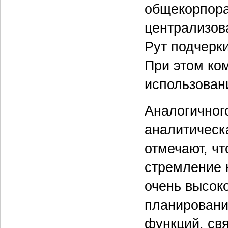
общекорпора
централизов
Рут подчерки
При этом ко
использован
Аналогичног
аналитическа
отмечают, ч
стремление к
очень высок
планировани
функций, св