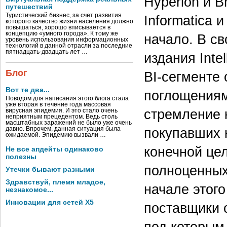
Hyperion и Br
путешествий
Туристический бизнес, за счет развития
Informatica 
которого качество жизни населения должно
повышаться, хорошо вписывается в
концепцию «умного города». К тому же
начало. В с
уровень использования информационных
технологий в данной отрасли за последние
пятнадцать-двадцать лет …
издания Intel
Блог
BI-сегменте
Вот те два...
поглощениям
Поводом для написания этого блога стала
уже вторая в течение года массовая
стремление к
вирусная эпидемия. И это стало очень
неприятным прецедентом. Ведь столь
масштабных заражений не было уже очень
давно. Впрочем, данная ситуация была
покупавших к
ожидаемой. Эпидемию вызвали …
конечной це
Не все апдейты одинаково
полезны
полноценных
Утечки бывают разными
Здравствуй, племя младое,
начале этого
незнакомое...
Инновации для сетей X5
поставщики 