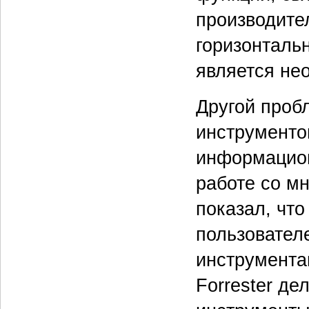
производите
горизонталь
является не
Другой проб
инструменто
информацион
работе со мн
показал, чт
пользовател
инструмента
Forrester д