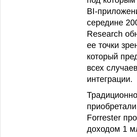
под которым
BI-приложен
середине 200
Research обн
ее точки зр
который пред
всех случаев
интеграции.
Традиционно
приобретали
Forrester пр
доходом 1 мл