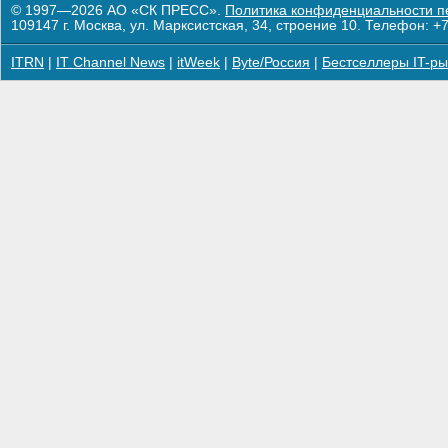
© 1997—2026 АО «СК ПРЕСС».
Политика конфиденциальности п
109147 г. Москва, ул. Марксистская, 34, строение 10. Телефон: +7
ITRN
|
IT Channel News
|
itWeek
|
Byte/Россия
|
Бестселлеры IT-ры