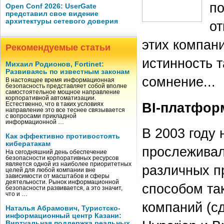
по
Open Conf 2026: UserGate
представил свое видение
архитектуры сетевого доверия
от
этих компани
Рекомендуемые статьи
истинность 
Михаил Родионов, Fortinet:
Развиваясь по известным законам
сомнение...
В настоящее время информационная
безопасность представляет собой вполне
самостоятельное мощное направление
корпоративной автоматизации.
BI-платфор
Естественно, что в таких условиях
направление это все теснее связывается
с вопросами прикладной
информационной …
В 2003 году 
Как эффективно противостоять
кибератакам
прослеживал
На сегодняшний день обеспечение
безопасности корпоративных ресурсов
является одной из наиболее приоритетных
различных п
целей для любой компании вне
зависимости от масштабов и сферы
деятельности. Рынок информационной
способом та
безопасности развивается, а это значит,
что и …
компаний (сд
Наталья Абрамович, Туристско-
информационный центр Казани:
Виртуальная поддержка реальных