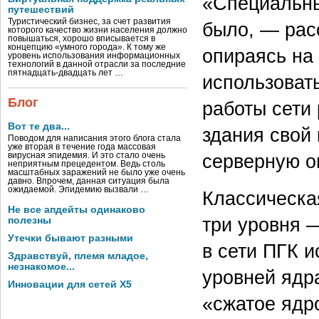
«Специальны
путешествий
Туристический бизнес, за счет развития
было, — рас
которого качество жизни населения должно
повышаться, хорошо вписывается в
концепцию «умного города». К тому же
опираясь на
уровень использования информационных
технологий в данной отрасли за последние
пятнадцать-двадцать лет …
использовать
Блог
работы сети
Вот те два...
здания свой 
Поводом для написания этого блога стала
уже вторая в течение года массовая
серверную о
вирусная эпидемия. И это стало очень
неприятным прецедентом. Ведь столь
масштабных заражений не было уже очень
давно. Впрочем, данная ситуация была
ожидаемой. Эпидемию вызвали …
Классическа
Не все апдейты одинаково
три уровня 
полезны
Утечки бывают разными
в сети ПГК 
Здравствуй, племя младое,
незнакомое...
уровней ядр
Инновации для сетей X5
«сжатое ядр