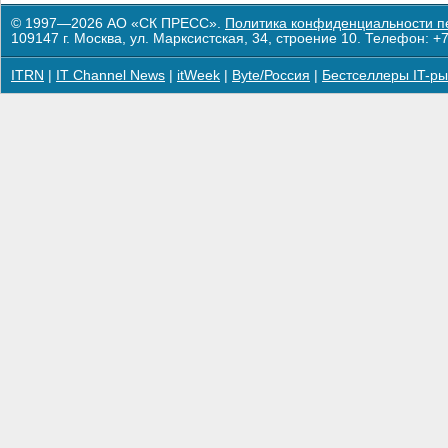
© 1997—2026 АО «СК ПРЕСС».
Политика конфиденциальности п
109147 г. Москва, ул. Марксистская, 34, строение 10. Телефон: +7
ITRN
|
IT Channel News
|
itWeek
|
Byte/Россия
|
Бестселлеры IT-ры