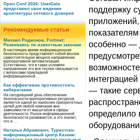
Open Conf 2026: UserGate
поддержку с
представил свое видение
архитектуры сетевого доверия
приложений,
Рекомендуемые статьи
показателям
Михаил Родионов, Fortinet:
особенно — 
Развиваясь по известным законам
В настоящее время информационная
предусмотре
безопасность представляет собой вполне
самостоятельное мощное направление
корпоративной автоматизации.
возможносте
Естественно, что в таких условиях
направление это все теснее связывается
с вопросами прикладной
интеграцией 
информационной …
Как эффективно противостоять
— такие сер
кибератакам
На сегодняшний день обеспечение
безопасности корпоративных ресурсов
распростран
является одной из наиболее приоритетных
целей для любой компании вне
зависимости от масштабов и сферы
определило 
деятельности. Рынок информационной
безопасности развивается, а это значит,
что и …
оборудовани
Наталья Абрамович, Туристско-
информационный центр Казани:
Виртуальная поддержка реальных