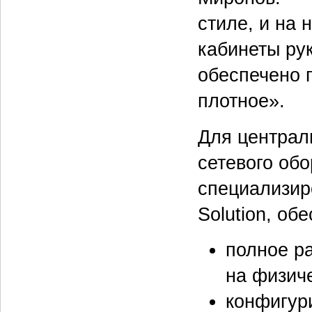
стиле, и на 
кабинеты ру
обеспечено 
плотное».
Для централ
сетевого об
специализир
Solution, об
полное р
на физич
конфигур