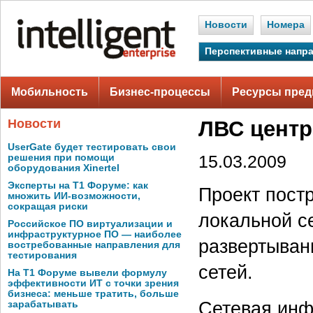
Новости
Номера
Перспективные напр
Мобильность
Бизнес-процессы
Ресурсы пред
Новости
ЛВС центр
UserGate будет тестировать свои
решения при помощи
15.03.2009
оборудования Xinertel
Эксперты на Т1 Форуме: как
Проект пост
множить ИИ-возможности,
сокращая риски
локальной се
Российское ПО виртуализации и
инфраструктурное ПО — наиболее
развертыван
востребованные направления для
тестирования
сетей.
На Т1 Форуме вывели формулу
эффективности ИТ с точки зрения
бизнеса: меньше тратить, больше
Сетевая инф
зарабатывать