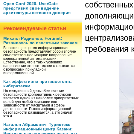
собственных
Open Conf 2026: UserGate
представил свое видение
архитектуры сетевого доверия
дополняющи
информацион
Рекомендуемые статьи
централизов
Михаил Родионов, Fortinet:
Развиваясь по известным законам
требования 
В настоящее время информационная
безопасность представляет собой вполне
самостоятельное мощное направление
корпоративной автоматизации.
Естественно, что в таких условиях
направление это все теснее связывается
с вопросами прикладной
информационной …
Как эффективно противостоять
кибератакам
На сегодняшний день обеспечение
безопасности корпоративных ресурсов
является одной из наиболее приоритетных
целей для любой компании вне
зависимости от масштабов и сферы
деятельности. Рынок информационной
безопасности развивается, а это значит,
что и …
Наталья Абрамович, Туристско-
информационный центр Казани:
Виртуальная поддержка реальных