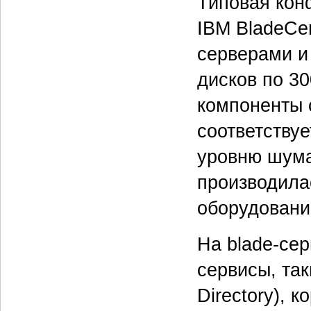
Типовая кон
IBM BladeCen
серверами и
дисков по 30
компоненты 
соответству
уровню шума
производила
оборудовани
На blade-се
сервисы, так
Directory), к