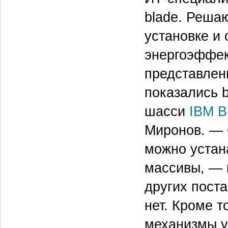
blade. Реша
установке и
энергоэффек
представлен
показались 
шасси
IBM B
Миронов. — 
можно устан
массивы, — 
других пост
нет. Кроме т
механизмы у