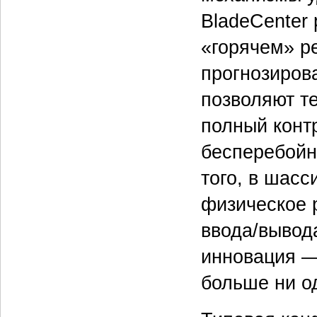
BladeCenter 
«горячем» р
прогнозиров
позволяют т
полный конт
бесперебойн
того, в шасс
физическое 
ввода/вывод
инновация —
больше ни о