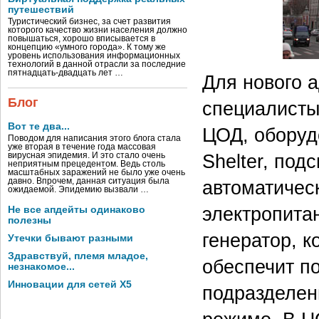
путешествий
Туристический бизнес, за счет развития
которого качество жизни населения должно
повышаться, хорошо вписывается в
концепцию «умного города». К тому же
уровень использования информационных
технологий в данной отрасли за последние
пятнадцать-двадцать лет …
Для нового 
Блог
специалисты
Вот те два...
ЦОД, оборуд
Поводом для написания этого блога стала
уже вторая в течение года массовая
Shelter, под
вирусная эпидемия. И это стало очень
неприятным прецедентом. Ведь столь
масштабных заражений не было уже очень
давно. Впрочем, данная ситуация была
автоматичес
ожидаемой. Эпидемию вызвали …
электропита
Не все апдейты одинаково
полезны
генератор, к
Утечки бывают разными
Здравствуй, племя младое,
обеспечит п
незнакомое...
Инновации для сетей X5
подразделен