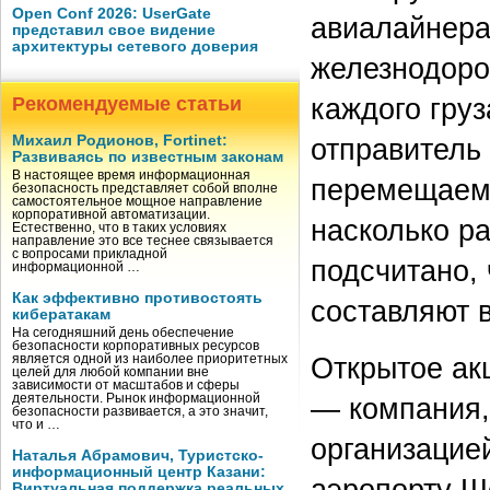
Open Conf 2026: UserGate
авиалайнерах
представил свое видение
архитектуры сетевого доверия
железнодоро
каждого груз
Рекомендуемые статьи
Михаил Родионов, Fortinet:
отправитель 
Развиваясь по известным законам
В настоящее время информационная
перемещаемог
безопасность представляет собой вполне
самостоятельное мощное направление
корпоративной автоматизации.
насколько р
Естественно, что в таких условиях
направление это все теснее связывается
с вопросами прикладной
подсчитано,
информационной …
Как эффективно противостоять
составляют 
кибератакам
На сегодняшний день обеспечение
безопасности корпоративных ресурсов
Открытое ак
является одной из наиболее приоритетных
целей для любой компании вне
зависимости от масштабов и сферы
деятельности. Рынок информационной
— компания,
безопасности развивается, а это значит,
что и …
организацие
Наталья Абрамович, Туристско-
информационный центр Казани:
аэропорту Ш
Виртуальная поддержка реальных