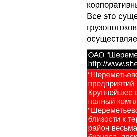
корпоративн
Все это сущ
грузопотоко
осуществляе
ОАО “Шереме
http://www.sh
“Шереметьево
предприятий 
Крупнейшее 
полный компл
“Шереметьево
близости к т
район весьма
бизнеса, пос