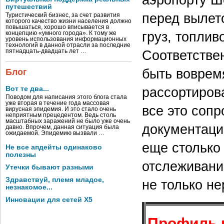
путешествий
перед вылет
Туристический бизнес, за счет развития
которого качество жизни населения должно
повышаться, хорошо вписывается в
груз, топлив
концепцию «умного города». К тому же
уровень использования информационных
технологий в данной отрасли за последние
Соответстве
пятнадцать-двадцать лет …
быть воврем
Блог
рассортиров
Вот те два...
Поводом для написания этого блога стала
уже вторая в течение года массовая
все это соп
вирусная эпидемия. И это стало очень
неприятным прецедентом. Ведь столь
масштабных заражений не было уже очень
документации
давно. Впрочем, данная ситуация была
ожидаемой. Эпидемию вызвали …
еще столько 
Не все апдейты одинаково
полезны
отслеживани
Утечки бывают разными
Здравствуй, племя младое,
не только не
незнакомое...
Инновации для сетей X5
Профиль 