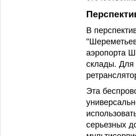
Перспект
В перспекти
"Шереметьев
аэропорта Ш
склады. Для
ретранслято
Эта беспров
универсальн
использоват
серьезных д
мультисерви