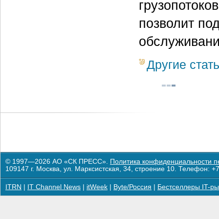
грузопотоков
позволит по
обслуживани
Другие стат
© 1997—2026 АО «СК ПРЕСС».
Политика конфиденциальности п
109147 г. Москва, ул. Марксистская, 34, строение 10. Телефон: +7
ITRN
|
IT Channel News
|
itWeek
|
Byte/Россия
|
Бестселлеры IT-ры