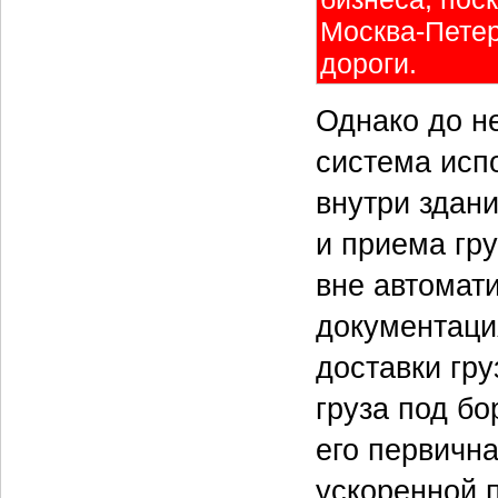
Москва-Петер
дороги.
Однако до н
система испо
внутри здан
и приема гру
вне автомат
документаци
доставки гру
груза под б
его первичн
ускоренной п