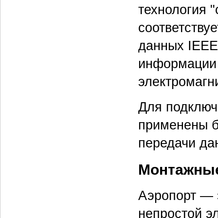
технология "
соответству
данных IEEE
информации 
электромагн
Для подключ
применены б
передачи дан
Монтажны
Аэропорт — 
непростой э