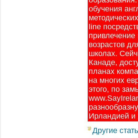
обучения анг
методических
line посредс
привлечение 
возрастов дл
школах. Сейч
Канаде, дост
планах комп
на многих ев
этого, по за
www.SayIrela
разнообразну
Ирландией и 
Другие стат