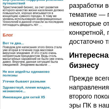
путешествий
разработки 
Туристический бизнес, за счет развития
которого качество жизни населения должно
тематике — 
повышаться, хорошо вписывается в
концепцию «умного города». К тому же
уровень использования информационных
некоторые о
технологий в данной отрасли за последние
пятнадцать-двадцать лет …
конкретной, 
Блог
достаточно 
Вот те два...
Поводом для написания этого блога стала
уже вторая в течение года массовая
Интересна
вирусная эпидемия. И это стало очень
неприятным прецедентом. Ведь столь
масштабных заражений не было уже очень
давно. Впрочем, данная ситуация была
бизнесу
ожидаемой. Эпидемию вызвали …
Не все апдейты одинаково
полезны
Прежде всего
Утечки бывают разными
направления
Здравствуй, племя младое,
незнакомое...
второго пок
Инновации для сетей X5
эры ПК в на