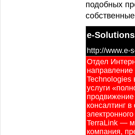
подобных пр
собственные
e-Solutions
http://www.e-s
Отдел Интерн
направление 
Technologies
услуги «полн
продвижение 
консалтинг в 
электронного
TerraLink — 
компания, пр