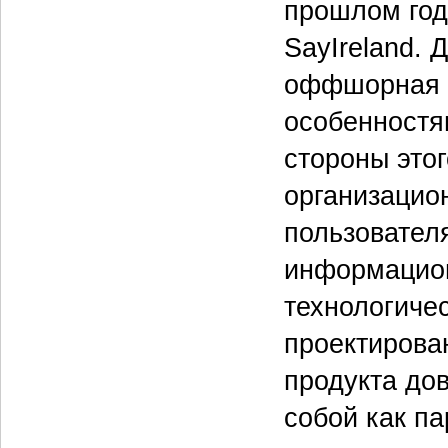
прошлом год
SayIreland. 
оффшорная р
особенностя
стороны этог
организацио
пользовател
информацион
технологиче
проектирова
продукта до
собой как п