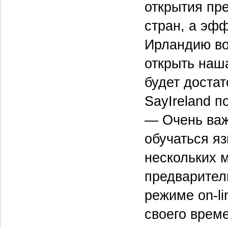
открытия пр
стран, а эф
Ирландию во
открыть наша
будет доста
SayIreland 
— Очень важ
обучаться яз
нескольких м
предваритель
режиме on-li
своего врем