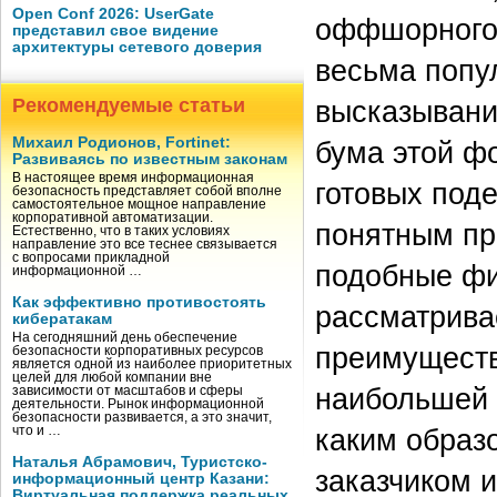
Open Conf 2026: UserGate
оффшорного 
представил свое видение
архитектуры сетевого доверия
весьма попу
Рекомендуемые статьи
высказывани
Михаил Родионов, Fortinet:
бума этой ф
Развиваясь по известным законам
В настоящее время информационная
готовых под
безопасность представляет собой вполне
самостоятельное мощное направление
корпоративной автоматизации.
понятным пр
Естественно, что в таких условиях
направление это все теснее связывается
с вопросами прикладной
подобные фи
информационной …
Как эффективно противостоять
рассматрива
кибератакам
На сегодняшний день обеспечение
преимуществ
безопасности корпоративных ресурсов
является одной из наиболее приоритетных
целей для любой компании вне
наибольшей 
зависимости от масштабов и сферы
деятельности. Рынок информационной
безопасности развивается, а это значит,
каким образ
что и …
Наталья Абрамович, Туристско-
заказчиком 
информационный центр Казани:
Виртуальная поддержка реальных