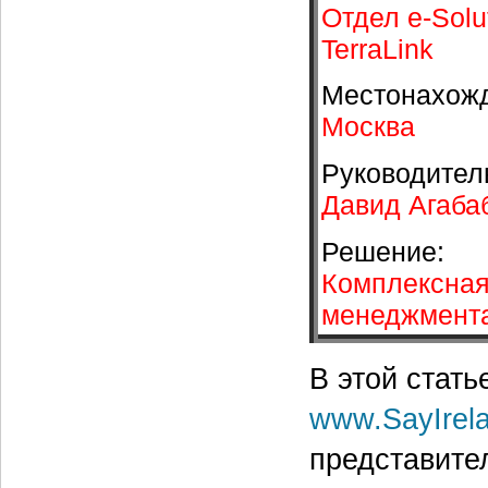
Отдел e-Sol
TerraLink
Местонахож
Москва
Руководител
Давид Агаба
Решение:
Комплексная 
менеджмента
В этой стать
www.SayIrel
представител