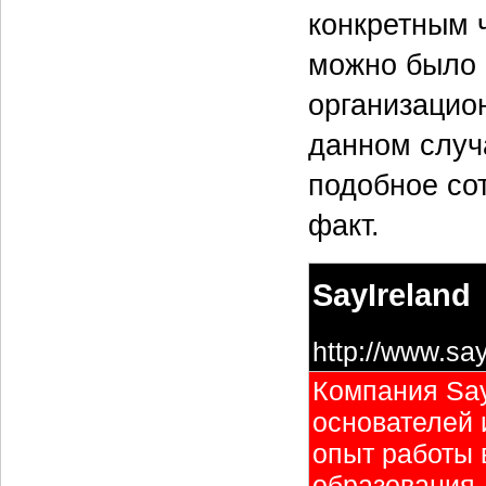
конкретным 
можно было 
организацион
данном случа
подобное сот
факт.
SayIreland
http://www.sa
Компания Say
основателей 
опыт работы 
образования.