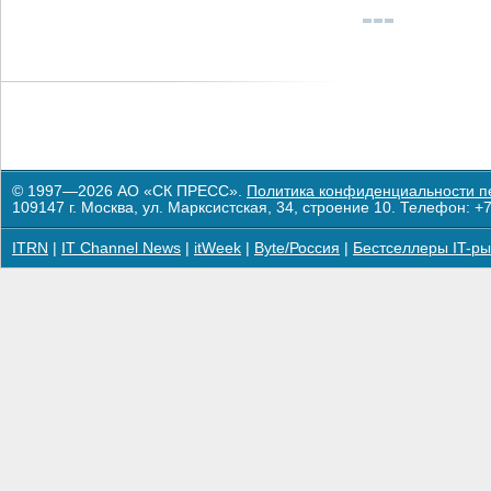
© 1997—2026 АО «СК ПРЕСС».
Политика конфиденциальности п
109147 г. Москва, ул. Марксистская, 34, строение 10. Телефон: +7
ITRN
|
IT Channel News
|
itWeek
|
Byte/Россия
|
Бестселлеры IT-ры