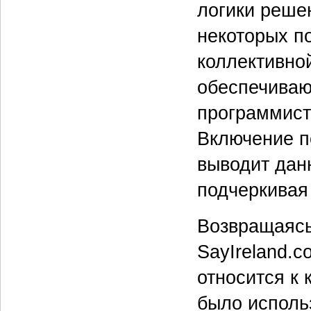
логики реше
некоторых п
коллективной
обеспечиваю
программисто
Включение п
выводит дан
подчеркивая
Возвращаясь
SayIreland.c
относится к 
было исполь