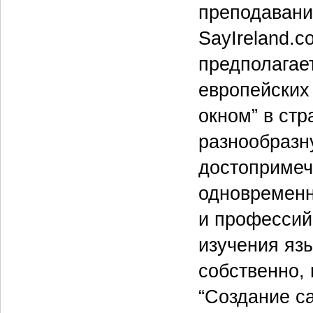
преподавани
SayIreland.
предполагае
европейских 
окном” в ст
разнообразн
достопримеч
одновременн
и профессий 
изучения яз
собственно, 
“Создание с