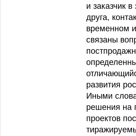
и заказчик в
друга, конт
временном и
связаны воп
постпродажн
определенны
отличающийс
развития ро
Иными слова
решения на 
проектов по
тиражируемы