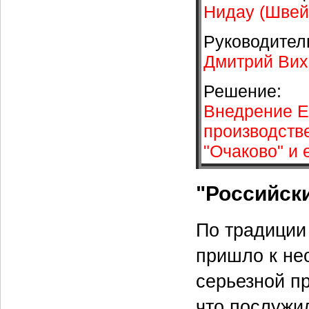
Нидау (Швей
Руководител
Дмитрий Вих
Решение:
Внедрение E
производств
"Очаково" и 
"Российск
По традиции
пришло к не
серьезной п
что послужи