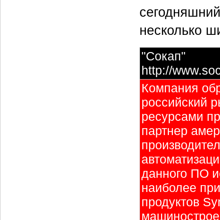
сегодняшний
несколько ш
"Сокап"
http://www.so
Компания обр
российский р
ресурсами пр
партнер амер
производител
автоматизаци
данного ПО и
наиболее пр
продуктов Sy
машинострое