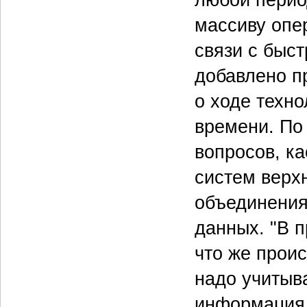
любой перио
массиву опе
связи с быс
добавлено п
о ходе техн
времени. По 
вопросов, к
систем верхн
объединения
данных. "В п
что же прои
надо учитыва
информация 