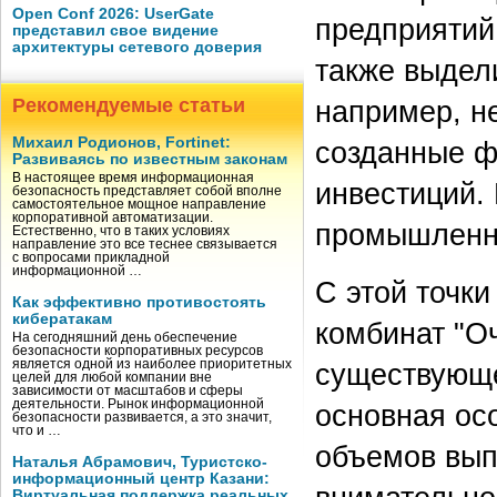
Open Conf 2026: UserGate
предприятий
представил свое видение
архитектуры сетевого доверия
также выдел
Рекомендуемые статьи
например, н
Михаил Родионов, Fortinet:
созданные ф
Развиваясь по известным законам
В настоящее время информационная
инвестиций. 
безопасность представляет собой вполне
самостоятельное мощное направление
корпоративной автоматизации.
промышленно
Естественно, что в таких условиях
направление это все теснее связывается
с вопросами прикладной
информационной …
С этой точк
Как эффективно противостоять
кибератакам
комбинат "О
На сегодняшний день обеспечение
безопасности корпоративных ресурсов
является одной из наиболее приоритетных
существующе
целей для любой компании вне
зависимости от масштабов и сферы
деятельности. Рынок информационной
основная осо
безопасности развивается, а это значит,
что и …
объемов вып
Наталья Абрамович, Туристско-
информационный центр Казани:
Виртуальная поддержка реальных