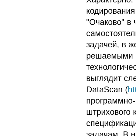
кодирования
"Очаково" в 
самостоятел
задачей, в ж
решаемыми E
технологиче
выглядит сл
DataScan (
ht
программно-
штрихового 
спецификаци
задачам. В 