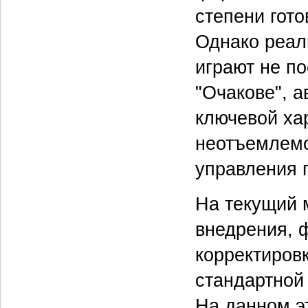
степени гот
Однако реал
играют не п
"Очакове", 
ключевой хар
неотъемлемо
управления 
На текущий 
внедрения, 
корректиров
стандартной 
На данном э