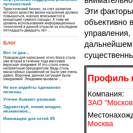
внимательно
путешествий
Эти факторы,
Туристический бизнес, за счет развития
которого качество жизни населения должно
повышаться, хорошо вписывается в
объективно 
концепцию «умного города». К тому же
уровень использования информационных
технологий в данной отрасли за последние
пятнадцать-двадцать лет …
управления, 
дальнейшем,
Блог
Вот те два...
существенны
Поводом для написания этого блога стала
уже вторая в течение года массовая
вирусная эпидемия. И это стало очень
неприятным прецедентом. Ведь столь
масштабных заражений не было уже очень
Профиль 
давно. Впрочем, данная ситуация была
ожидаемой. Эпидемию вызвали …
Не все апдейты одинаково
Компания:
полезны
Утечки бывают разными
ЗАО "Москов
Здравствуй, племя младое,
незнакомое...
Местонахож
Инновации для сетей X5
Москва