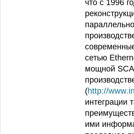
что с 1996 г
реконструкц
параллельно
производств
современные
сетью Ether
мощной SCAD
производстве
(
http://www.i
интеграции 
преимуществ
ими информа