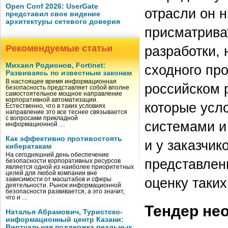
Open Conf 2026: UserGate
отрасли он 
представил свое видение
архитектуры сетевого доверия
присматриват
Рекомендуемые статьи
разработки,
Михаил Родионов, Fortinet:
сходного про
Развиваясь по известным законам
В настоящее время информационная
российском 
безопасность представляет собой вполне
самостоятельное мощное направление
корпоративной автоматизации.
которые усл
Естественно, что в таких условиях
направление это все теснее связывается
с вопросами прикладной
системами и
информационной …
Как эффективно противостоять
и у заказчик
кибератакам
На сегодняшний день обеспечение
представлен
безопасности корпоративных ресурсов
является одной из наиболее приоритетных
целей для любой компании вне
оценку таки
зависимости от масштабов и сферы
деятельности. Рынок информационной
безопасности развивается, а это значит,
что и …
Тендер не
Наталья Абрамович, Туристско-
информационный центр Казани:
Виртуальная поддержка реальных