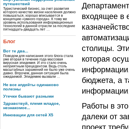
Департамент
путешествий
Туристический бизнес, за счет развития
которого качество жизни населения должно
входящее в 
повышаться, хорошо вписывается в
концепцию «умного города». К тому же
уровень использования информационных
казначейств
технологий в данной отрасли за последние
пятнадцать-двадцать лет …
автоматизац
Блог
столицы. Эт
Вот те два...
Поводом для написания этого блога стала
которая осу
уже вторая в течение года массовая
вирусная эпидемия. И это стало очень
неприятным прецедентом. Ведь столь
информации,
масштабных заражений не было уже очень
давно. Впрочем, данная ситуация была
ожидаемой. Эпидемию вызвали …
бюджета, а 
Не все апдейты одинаково
информации,
полезны
Утечки бывают разными
Здравствуй, племя младое,
Работы в это
незнакомое...
далеки от за
Инновации для сетей X5
проект требу