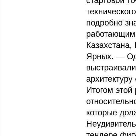
стартовой то
техническог
подробно зн
работающими
Казахстана,
Ярных. — Од
выстраивали
архитектуру
Итогом этой 
относительн
которые дол
Неудивительн
тендере фи