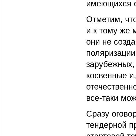
имеющихся с
Отметим, чт
и к тому же
они не созд
поляризации
зарубежных, 
косвенные и
отечественно
все-таки мож
Сразу огово
тендерной п