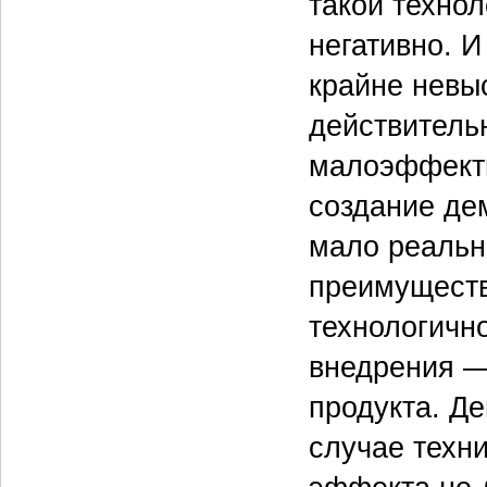
такой техно
негативно. И
крайне невы
действитель
малоэффекти
создание дем
мало реальн
преимуществ
технологичн
внедрения —
продукта. Д
случае техн