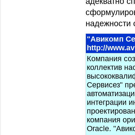
адекватно с
сформулиров
надежности 
"Авикомп Се
http://www.a
Компания соз
коллектив на
высококвали
Сервисез" пр
автоматизаци
интеграции и
проектирован
компания ори
Oracle. "Ави