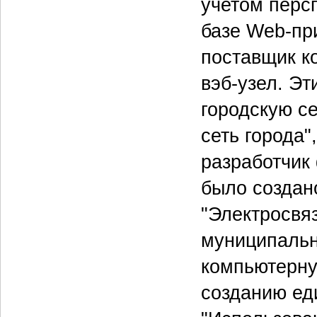
учетом персп
базе Web-пр
поставщик к
вэб-узел. Эт
городскую с
сеть города"
разработчик
было создан
"Электросвяз
муниципальн
компьютерну
созданию ед