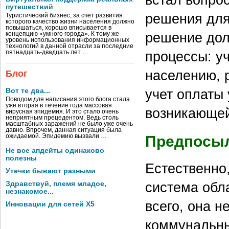
путешествий
решения для
Туристический бизнес, за счет развития
которого качество жизни населения должно
повышаться, хорошо вписывается в
решение дол
концепцию «умного города». К тому же
уровень использования информационных
технологий в данной отрасли за последние
процессы: у
пятнадцать-двадцать лет …
населению, 
Блог
учет оплаты
Вот те два...
Поводом для написания этого блога стала
уже вторая в течение года массовая
возникающей
вирусная эпидемия. И это стало очень
неприятным прецедентом. Ведь столь
масштабных заражений не было уже очень
давно. Впрочем, данная ситуация была
Предпосыл
ожидаемой. Эпидемию вызвали …
Не все апдейты одинаково
полезны
Естественно
Утечки бывают разными
система обл
Здравствуй, племя младое,
незнакомое...
всего, она 
Инновации для сетей X5
коммунальны