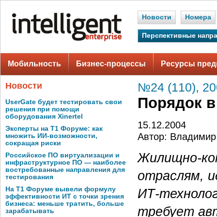
Новости
Номера
Перспективные напр
Мобильность
Бизнес-процессы
Ресурсы пред
Новости
№24 (110), 2
Порядок в
UserGate будет тестировать свои
решения при помощи
оборудования Xinertel
15.12.2004
Эксперты на Т1 Форуме: как
Автор: Владими
множить ИИ-возможности,
сокращая риски
Жилищно-ком
Российское ПО виртуализации и
инфраструктурное ПО — наиболее
востребованные направления для
отраслям, и
тестирования
На Т1 Форуме вывели формулу
ИТ-технолог
эффективности ИТ с точки зрения
бизнеса: меньше тратить, больше
требует ав
зарабатывать