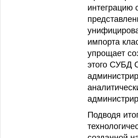
интеграцию 
представлен
унифицирова
импорта кла
упрощает со
этого СУБД 
администрир
аналитическ
администрир
Подводя ито
технологиче
созданной н