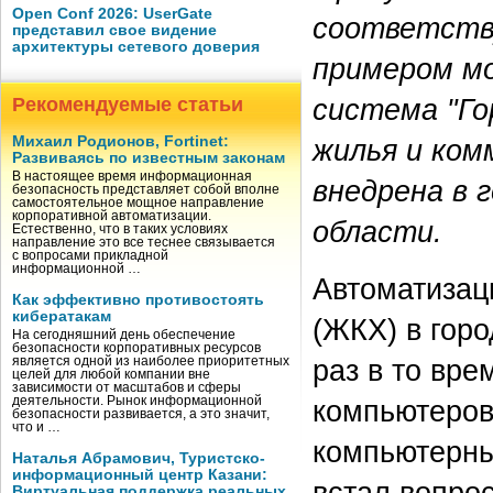
Open Conf 2026: UserGate
соответств
представил свое видение
архитектуры сетевого доверия
примером м
система "Го
Рекомендуемые статьи
Михаил Родионов, Fortinet:
жилья и ком
Развиваясь по известным законам
В настоящее время информационная
внедрена в 
безопасность представляет собой вполне
самостоятельное мощное направление
корпоративной автоматизации.
области.
Естественно, что в таких условиях
направление это все теснее связывается
с вопросами прикладной
информационной …
Автоматизац
Как эффективно противостоять
кибератакам
(ЖКХ) в горо
На сегодняшний день обеспечение
безопасности корпоративных ресурсов
раз в то вр
является одной из наиболее приоритетных
целей для любой компании вне
зависимости от масштабов и сферы
деятельности. Рынок информационной
компьютеров
безопасности развивается, а это значит,
что и …
компьютерны
Наталья Абрамович, Туристско-
информационный центр Казани:
встал вопрос
Виртуальная поддержка реальных