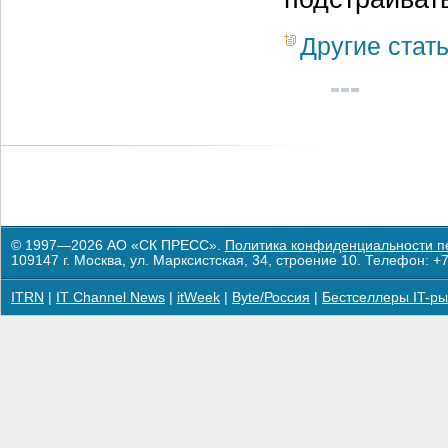
Другие стат
© 1997—2026 АО «СК ПРЕСС».
Политика конфиденциальности п
109147 г. Москва, ул. Марксистская, 34, строение 10. Телефон: +7
ITRN
|
IT Channel News
|
itWeek
|
Byte/Россия
|
Бестселлеры IT-ры