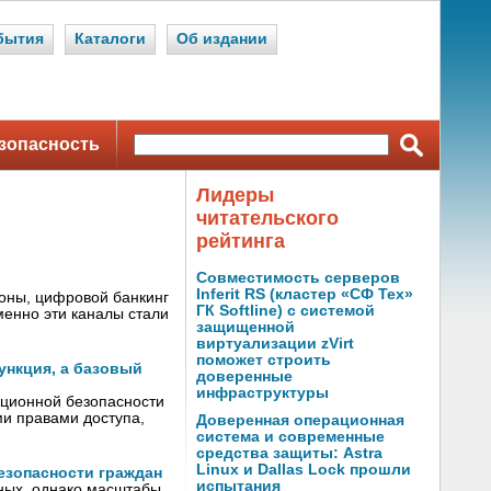
бытия
Каталоги
Об издании
зопасность
Лидеры
читательского
рейтинга
Совместимость серверов
Inferit RS (кластер «СФ Тех»
роны, цифровой банкинг
ГК Softline) с системой
менно эти каналы стали
защищенной
виртуализации zVirt
поможет строить
ункция, а базовый
доверенные
инфраструктуры
ационной безопасности
ми правами доступа,
Доверенная операционная
система и современные
средства защиты: Astra
Linux и Dallas Lock прошли
езопасности граждан
испытания
нных, однако масштабы