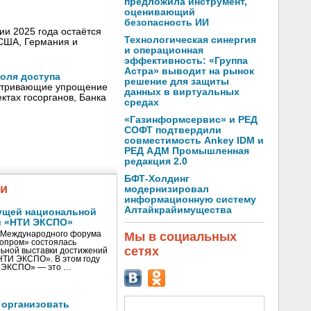
предложила инструмент,
оценивающий
безопасность ИИ
ии 2025 года остаётся
Технологическая синергия
 США, Германия и
и операционная
эффективность: «Группа
Астра» выводит на рынок
оля доступа
решение для защиты
матривающие упрощение
данных в виртуальных
ктах госорганов, Банка
средах
«Газинформсервис» и РЕД
СОФТ подтвердили
совместимость Ankey IDM и
РЕД АДМ Промышленная
редакция 2.0
БФТ-Холдинг
жи
модернизировал
информационную систему
Алтайкрайимущества
ущей национальной
и «НТИ ЭКСПО»
Мы в социальных
V Международного форума
нопром» состоялась
сетях
ьной выставки достижений
«НТИ ЭКСПО». В этом году
И ЭКСПО» — это …
 организовать