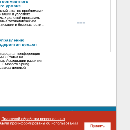
я совместного
го уровня
глый стол по проблемам и
зации в условиях
мках деловой программы
вные технологические
тизации и безопасности …
управлению
едприятия делают
ународная конференция
ми «Ставка на
инар Ассоциации развития
CE Moscow Spring
рамках деловой
орядке использования материалов сайта
emag.ru
..
с
Политикой обработки персональных
о были проинформированы об использовании
Принять