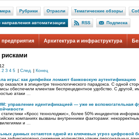
мера
Рубрики
Отрасли
Тематические обзоры
Со
 направления автоматизации
RSS
Подписка
 предприятия
Архитектура и инфраструктура
Бе
 рисками
212
1
2
3
4
5
|
След.
|
Конец
ила игры: как дипфейки ломают банковскую аутентификацию
р оказался в эпицентре технологического парадокса. С одной сто
исы обеспечили клиентам беспрецедентное удобство. С другой, и
ностью атаки …
IDM: управление идентификацией — уже не вспомогательная ф
тойчивости
 статистики «Кросс технолоджис», более 50% инцидентов информ
ссийских компаниях вызваны внутренними факторами: некорректны
вилегиями и …
льных данных остаются одной из ключевых угроз цифровой б
ссии зафиксировано снижение количества утечек персональных да