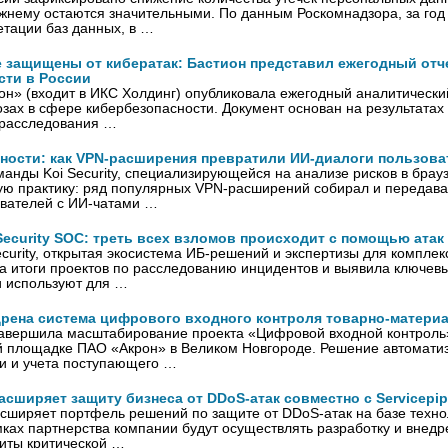
жнему остаются значительными. По данным Роскомнадзора, за год
тации баз данных, в …
е защищены от кибератак: Бастион представил ежегодный отч
сти в России
н» (входит в ИКС Холдинг) опубликовала ежегодный аналитически
озах в сфере кибербезопасности. Документ основан на результатах
 расследования …
ности: как VPN-расширения превратили ИИ-диалоги пользова
анды Koi Security, специализирующейся на анализе рисков в бра
ую практику: ряд популярных VPN-расширений собирал и передава
ователей с ИИ-чатами …
ecurity SOC: треть всех взломов происходит с помощью атак
urity, открытая экосистема ИБ-решений и экспертизы для комплек
 итоги проектов по расследованию инцидентов и выявила ключевы
и используют для …
дрена система цифрового входного контроля товарно-матери
завершила масштабирование проекта «Цифровой входной контроль
й площадке ПАО «Акрон» в Великом Новгороде. Решение автомати
и и учета поступающего …
асширяет защиту бизнеса от DDoS-атак совместно с Servicepi
сширяет портфель решений по защите от DDoS-атак на базе техн
амках партнерства компании будут осуществлять разработку и внед
иты критической …