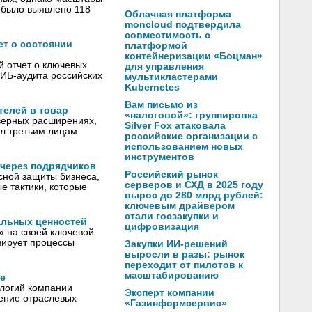
 было выявлено 118
Облачная платформа
moncloud подтвердила
совместимость с
ет о состоянии
платформой
контейнеризации «Боцман»
й отчет о ключевых
для управления
 ИБ-аудита российских
мультикластерами
Kubernetes
Вам письмо из
телей в товар
«налоговой»: группировка
узерных расширениях,
Silver Fox атаковала
л третьим лицам
российские организации с
использованием новых
инструментов
 через подрядчиков
Российский рынок
сной защиты бизнеса,
серверов и СХД в 2025 году
е тактики, которые
вырос до 280 млрд рублей:
ключевым драйвером
стали госзакупки и
альных ценностей
цифровизация
» на своей ключевой
зирует процессы
Закупки ИИ-решений
выросли в разы: рынок
переходит от пилотов к
масштабированию
pe
ологий компании
Эксперт компании
рение отраслевых
«Газинформсервис»