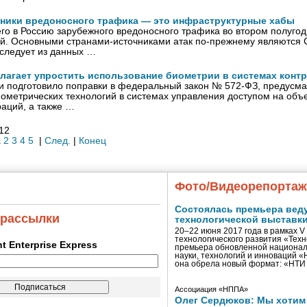
ники вредоносного трафика — это инфраструктурные хабы
о в Россию зарубежного вредоносного трафика во втором полугод
ой. Основными странами-источниками атак по-прежнему являются
следует из данных …
агает упростить использование биометрии в системах контр
 подготовило поправки в федеральный закон № 572-ФЗ, предус
ометрических технологий в системах управления доступом на объе
раций, а также …
212
1
2
3
4
5
|
След.
|
Конец
Фото/Видеорепорта
Состоялась премьера вед
 рассылки
технологической выставк
20–22 июня 2017 года в рамках 
технологического развития «Тех
ent Enterprise Express
премьера обновленной национал
науки, технологий и инноваций 
она обрела новый формат: «НТ
Ассоциация «НППА»
Олег Сердюков: Мы хотим