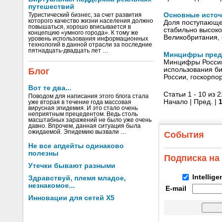
путешествий
Основные источ
Туристический бизнес, за счет развития
которого качество жизни населения должно
Доля поступающег
повышаться, хорошо вписывается в
стабильно высок
концепцию «умного города». К тому же
Великобритания, 
уровень использования информационных
технологий в данной отрасли за последние
пятнадцать-двадцать лет …
Минцифры предл
Минцифры России
использования би
Блог
России, госкорпо
Вот те два...
Статьи 1 - 10 из 
Поводом для написания этого блога стала
Начало | Пред. |
уже вторая в течение года массовая
вирусная эпидемия. И это стало очень
неприятным прецедентом. Ведь столь
масштабных заражений не было уже очень
давно. Впрочем, данная ситуация была
ожидаемой. Эпидемию вызвали …
События
Не все апдейты одинаково
полезны
Подписка на
Утечки бывают разными
Intellig
Здравствуй, племя младое,
незнакомое...
E-mail
Инновации для сетей X5