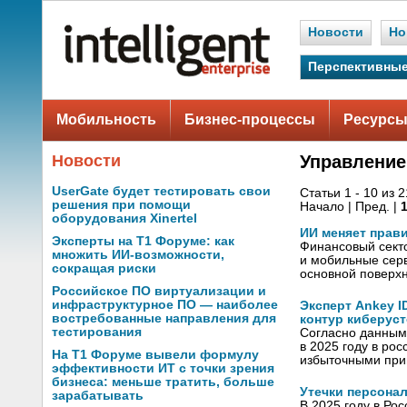
Новости
Но
Перспективные
Мобильность
Бизнес-процессы
Ресурсы
Новости
Управление
UserGate будет тестировать свои
Статьи 1 - 10 из 
решения при помощи
Начало | Пред. |
оборудования Xinertel
ИИ меняет прав
Эксперты на Т1 Форуме: как
Финансовый секто
множить ИИ-возможности,
и мобильные серв
сокращая риски
основной поверх
Российское ПО виртуализации и
инфраструктурное ПО — наиболее
Эксперт Ankey 
востребованные направления для
контур киберус
тестирования
Согласно данным
в 2025 году в ро
На Т1 Форуме вывели формулу
избыточными при
эффективности ИТ с точки зрения
бизнеса: меньше тратить, больше
Утечки персона
зарабатывать
В 2025 году в Ро