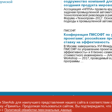
содружество компаний дл
дпиской
создания продукта мирово
Ассоциация «НППА» провела кру
задачам промышленной автомати
технологической революции в ра
Форума «Технопром»-2017. Осно
подходы к промышленной автома
ПМСОФТ
Конференция ПМСОФТ по 
проектами: российские пр
ставку на эффективность
В Москве завершилась XVI Межд
ПМСОФТ по управлению проекта
эффективность» и II бизнес-сем
стоимостного инжиниринга — AA
Workshop — 2017, проводимый в 
программы …
ости персональных данных
,
информация об авторских правах и п
фон: +7 495 974-22-60. Факс: +7 495 974-22-63. E-mail:
siteeditor@i
 SberAds для наилучшего представления нашего сайта в соответствии 
опку «Принять». Продолжая пользоваться сайтом, Вы подтверждаете, чт
ы IT-рынка
ы с
Политикой обработки персональных данных
.