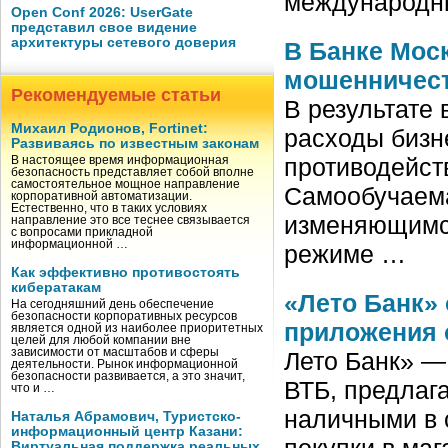
международны
Open Conf 2026: UserGate
представил свое видение
архитектуры сетевого доверия
В Банке Мос
мошенничес
Рекомендуемые статьи
В результате
Михаил Родионов, Fortinet:
расходы бизн
Развиваясь по известным законам
противодейст
В настоящее время информационная
безопасность представляет собой вполне
самостоятельное мощное направление
Самообучаема
корпоративной автоматизации.
Естественно, что в таких условиях
изменяющимся
направление это все теснее связывается
с вопросами прикладной
информационной …
режиме …
Как эффективно противостоять
кибератакам
«Лето Банк»
На сегодняшний день обеспечение
безопасности корпоративных ресурсов
приложения 
является одной из наиболее приоритетных
целей для любой компании вне
зависимости от масштабов и сферы
Лето Банк» —
деятельности. Рынок информационной
безопасности развивается, а это значит,
ВТБ, предлаг
что и …
наличными в с
Наталья Абрамович, Туристско-
информационный центр Казани:
покупки в маг
Виртуальная поддержка реальных