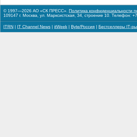
© 1997—2026 АО «СК ПРЕСС».
Политика конфиденциальности п
109147 г. Москва, ул. Марксистская, 34, строение 10. Телефон: +7
ITRN
|
IT Channel News
|
itWeek
|
Byte/Россия
|
Бестселлеры IT-ры