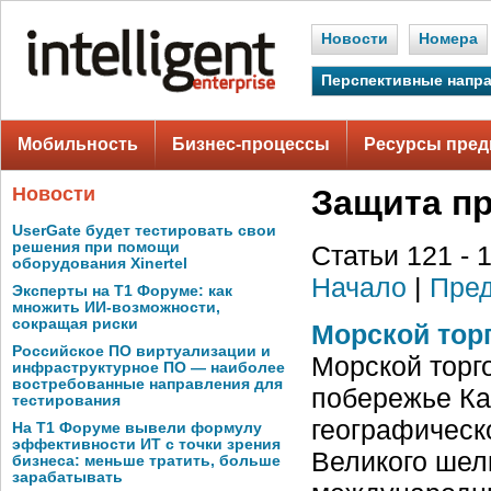
Новости
Номера
Перспективные напр
Мобильность
Бизнес-процессы
Ресурсы пред
Новости
Защита п
UserGate будет тестировать свои
решения при помощи
Статьи 121 - 
оборудования Xinertel
Начало
|
Пред
Эксперты на Т1 Форуме: как
множить ИИ-возможности,
сокращая риски
Морской тор
Российское ПО виртуализации и
Морской торг
инфраструктурное ПО — наиболее
востребованные направления для
побережье Кас
тестирования
географическ
На Т1 Форуме вывели формулу
эффективности ИТ с точки зрения
Великого шел
бизнеса: меньше тратить, больше
зарабатывать