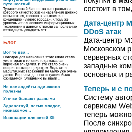
путешествий
состоит в том
Туристический бизнес, за счет развития
которого качество жизни населения должно
повышаться, хорошо вписывается в
концепцию «умного города». К тому же
Дата-центр М
уровень использования информационных
технологий в данной отрасли за последние
DDoS атак
пятнадцать-двадцать лет …
Дата-центр М
Блог
Московском р
Вот те два...
серверных ст
Поводом для написания этого блога стала
уже вторая в течение года массовая
западные ком
вирусная эпидемия. И это стало очень
неприятным прецедентом. Ведь столь
масштабных заражений не было уже очень
основных и р
давно. Впрочем, данная ситуация была
ожидаемой. Эпидемию вызвали …
Теперь и с 
Не все апдейты одинаково
полезны
Систему авто
Утечки бывают разными
сервисам Web
Здравствуй, племя младое,
незнакомое...
теперь можно
Инновации для сетей X5
После синхро
уведомления 