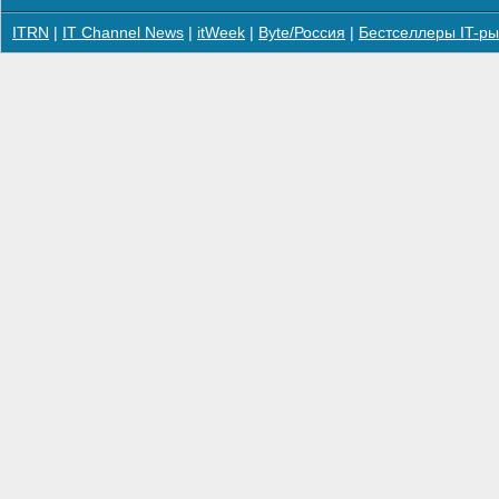
ITRN
|
IT Channel News
|
itWeek
|
Byte/Россия
|
Бестселлеры IT-ры