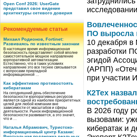
затруднились 
Open Conf 2026: UserGate
исследовании
представил свое видение
архитектуры сетевого доверия
Вовлеченнос
Рекомендуемые статьи
ПО выросла в
Михаил Родионов, Fortinet:
10 декабря в
Развиваясь по известным законам
разработки П
В настоящее время информационная
безопасность представляет собой вполне
самостоятельное мощное направление
эгидой Ассоц
корпоративной автоматизации.
Естественно, что в таких условиях
(АРПП) «Отеч
направление это все теснее связывается
с вопросами прикладной
информационной …
при участии
Как эффективно противостоять
кибератакам
К2Тех назва
На сегодняшний день обеспечение
безопасности корпоративных ресурсов
востребованы
является одной из наиболее приоритетных
целей для любой компании вне
зависимости от масштабов и сферы
В 2026 году 
деятельности. Рынок информационной
безопасности развивается, а это значит,
вызовами: уж
что и …
кибератак и 
Наталья Абрамович, Туристско-
информационный центр Казани:
Эксперт К2Те
Виртуальная поддержка реальных