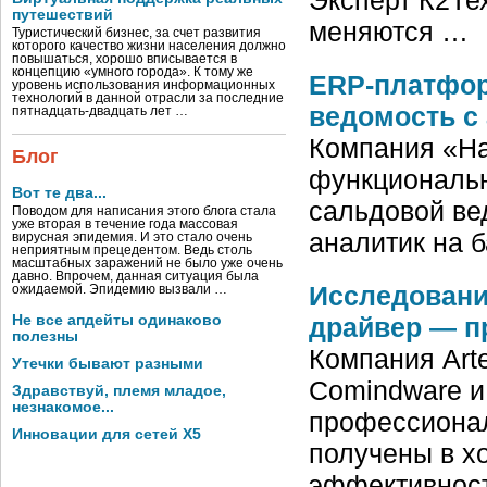
путешествий
меняются …
Туристический бизнес, за счет развития
которого качество жизни населения должно
повышаться, хорошо вписывается в
концепцию «умного города». К тому же
ERP-платфор
уровень использования информационных
технологий в данной отрасли за последние
ведомость с 
пятнадцать-двадцать лет …
Компания «Н
Блог
функциональн
Вот те два...
сальдовой ве
Поводом для написания этого блога стала
уже вторая в течение года массовая
аналитик на б
вирусная эпидемия. И это стало очень
неприятным прецедентом. Ведь столь
масштабных заражений не было уже очень
давно. Впрочем, данная ситуация была
Исследовани
ожидаемой. Эпидемию вызвали …
драйвер — п
Не все апдейты одинаково
полезны
Компания Arte
Утечки бывают разными
Comindware и
Здравствуй, племя младое,
незнакомое...
профессионал
Инновации для сетей X5
получены в х
эффективнос