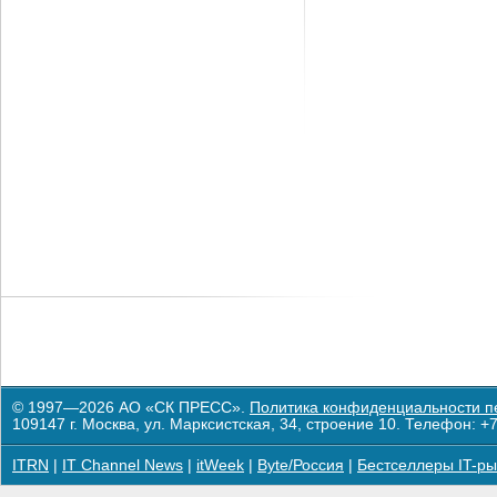
© 1997—2026 АО «СК ПРЕСС».
Политика конфиденциальности п
109147 г. Москва, ул. Марксистская, 34, строение 10. Телефон: +7
ITRN
|
IT Channel News
|
itWeek
|
Byte/Россия
|
Бестселлеры IT-ры