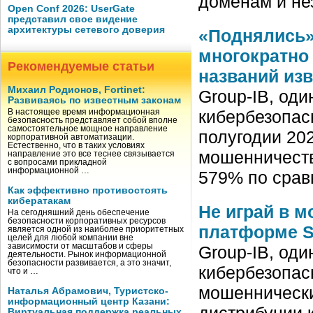
доменам и не
Open Conf 2026: UserGate
представил свое видение
архитектуры сетевого доверия
«Поднялись»
многократно
Рекомендуемые статьи
названий из
Михаил Родионов, Fortinet:
Group-IB, од
Развиваясь по известным законам
кибербезопас
В настоящее время информационная
безопасность представляет собой вполне
самостоятельное мощное направление
полугодии 202
корпоративной автоматизации.
Естественно, что в таких условиях
мошенничеств
направление это все теснее связывается
с вопросами прикладной
информационной …
579% по срав
Как эффективно противостоять
кибератакам
Не играй в м
На сегодняшний день обеспечение
безопасности корпоративных ресурсов
платформе S
является одной из наиболее приоритетных
целей для любой компании вне
зависимости от масштабов и сферы
Group-IB, од
деятельности. Рынок информационной
безопасности развивается, а это значит,
кибербезопас
что и …
мошеннически
Наталья Абрамович, Туристско-
информационный центр Казани:
дистрибуции 
Виртуальная поддержка реальных