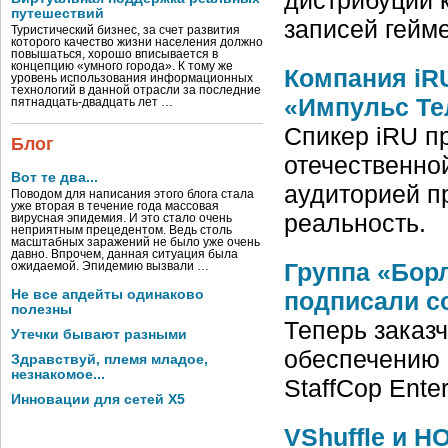
путешествий
записей гейм
Туристический бизнес, за счет развития
которого качество жизни населения должно
повышаться, хорошо вписывается в
концепцию «умного города». К тому же
Компания iRU
уровень использования информационных
технологий в данной отрасли за последние
«Импульс Те
пятнадцать-двадцать лет …
Спикер iRU п
Блог
отечественно
Вот те два...
аудиторией п
Поводом для написания этого блога стала
уже вторая в течение года массовая
реальность.
вирусная эпидемия. И это стало очень
неприятным прецедентом. Ведь столь
масштабных заражений не было уже очень
давно. Впрочем, данная ситуация была
Группа «Бор
ожидаемой. Эпидемию вызвали …
подписали с
Не все апдейты одинаково
полезны
Теперь заказ
Утечки бывают разными
обеспечению 
Здравствуй, племя младое,
незнакомое...
StaffСop Enter
Инновации для сетей X5
VShuffle и Н