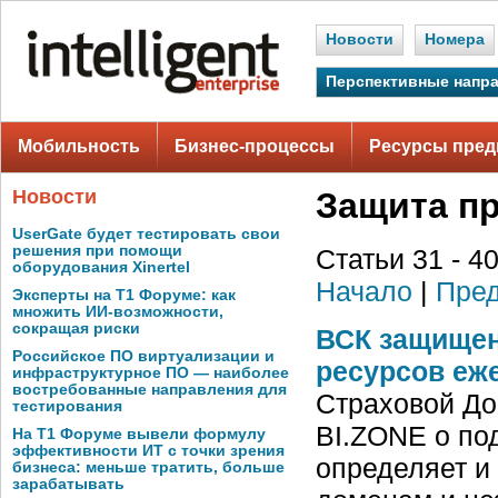
Новости
Номера
Перспективные напр
Мобильность
Бизнес-процессы
Ресурсы пред
Новости
Защита п
UserGate будет тестировать свои
решения при помощи
Статьи 31 - 40
оборудования Xinertel
Начало
|
Пред
Эксперты на Т1 Форуме: как
множить ИИ-возможности,
сокращая риски
ВСК защищен
Российское ПО виртуализации и
ресурсов еж
инфраструктурное ПО — наиболее
востребованные направления для
Страховой До
тестирования
BI.ZONE о по
На Т1 Форуме вывели формулу
эффективности ИТ с точки зрения
определяет и
бизнеса: меньше тратить, больше
зарабатывать