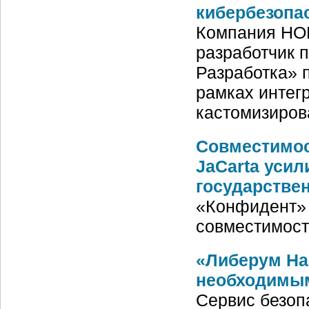
кибербезопа
Компания НОР
разработчик 
Разработка» 
рамках интег
кастомизиров
Совместимос
JaCarta уси
государстве
«Конфидент» 
совместимост
«Либерум Нав
необходимым
Сервис безоп