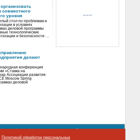
 организовать
я совместного
го уровня
глый стол по проблемам и
зации в условиях
мках деловой программы
вные технологические
тизации и безопасности …
управлению
едприятия делают
ународная конференция
ми «Ставка на
инар Ассоциации развития
CE Moscow Spring
рамках деловой
орядке использования материалов сайта
emag.ru
..
с
Политикой обработки персональных