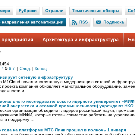
мера
Рубрики
Отрасли
Тематические обзоры
Со
 направления автоматизации
RSS
Подписка
 предприятия
Архитектура и инфраструктура
Бе
Т
 1454
3
4
5
6
7
|
След.
|
Конец
изирует сетевую инфраструктуру
р M1Cloud начал многоэтапную модернизацию сетевой инфраструк
х проекта компания обновляет магистральное оборудование, заме
адежности и …
ионального исследовательского ядерного университет «МИФИ
рной энергетики и атомной промышленности) учреждают НКО
еская организация объединит лидеров российской науки, промышл
ускников МИФИ, которые готовы совместно работать на укреплени
ны и поддержку …
 года на платформе МТС Линк прошел в полночь 1 января
орма для бизнес-коммуникаций, обучения и совместной работы, п