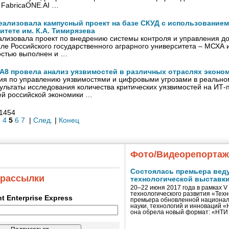
 FabricaONE.AI …
 реализовала кампусный проект на базе СКУД с использованием
итете им. К.А. Тимирязева
реализовала проект по внедрению системы контроля и управления д
е Российского государственного аграрного университета – МСХА 
остью выполнен и …
A8 провела анализ уязвимостей в различных отраслях эконо
ия по управлению уязвимостями и цифровыми угрозами в реально
ультаты исследования количества критических уязвимостей на ИТ
ей российской экономики …
 1454
3
4
5
6
7
|
След.
|
Конец
Фото/Видеорепорта
Состоялась премьера вед
 рассылки
технологической выставк
20–22 июня 2017 года в рамках 
технологического развития «Тех
ent Enterprise Express
премьера обновленной национал
науки, технологий и инноваций 
она обрела новый формат: «НТ