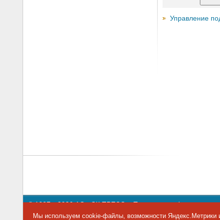
Управление по
© 1997—2026 АО «СК ПРЕСС».
Политика конфиденциальн
109147 г. Москва, ул. Марксистская, 34, строение 10. Теле
Мы используем cookie-файлы, возможности Яндекс.Метрики и