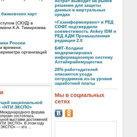
Астра» выводит на рынок
решение для защиты
данных в виртуальных
 банковских карт
средах
«Газинформсервис» и РЕД
оступом (СКУД) в
СОФТ подтвердили
имени К.А. Тимирязева.
совместимость Ankey IDM и
РЕД АДМ Промышленная
редакция 2.0
мики России
м времени,
БФТ-Холдинг
-периметре организаций
модернизировал
информационную систему
Алтайкрайимущества
28% работодателей
опасаются ухода
сотрудников из-за уровня
заработной платы
жи
Мы в социальных
сетях
ущей национальной
и «НТИ ЭКСПО»
V Международного форума
нопром» состоялась
ьной выставки достижений
«НТИ ЭКСПО». В этом году
И ЭКСПО» — это …