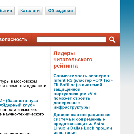
бытия
Каталоги
Об издании
зопасность
Лидеры
читательского
рейтинга
Совместимость серверов
Inferit RS (кластер «СФ Тех»
туры в московском
ГК Softline) с системой
няя элементы ядра сети
защищенной
виртуализации zVirt
поможет строить
» (базового вуза
доверенные
 «Ядерный клуб»
инфраструктуры
енности и высоких
е научно-технического
Доверенная операционная
система и современные
средства защиты: Astra
Linux и Dallas Lock прошли
испытания
роанализировала