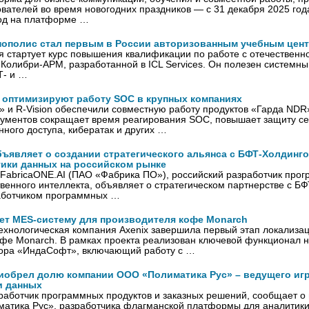
ователей во время новогодних праздников — с 31 декабря 2025 год
иод на платформе …
нополис стал первым в России авторизованным учебным центр
я стартует курс повышения квалификации по работе с отечественн
Колибри-АРМ, разработанной в ICL Services. Он полезен системн
Т- и …
n оптимизируют работу SOC в крупных компаниях
 и R-Vision обеспечили совместную работу продуктов «Гарда NDR»
рументов сокращает время реагирования SOC, повышает защиту се
ного доступа, кибератак и других …
бъявляет о создании стратегического альянса с БФТ-Холдинг
тики данных на российском рынке
FabricaONE.AI (ПАО «Фабрика ПО»), российский разработчик про
твенного интеллекта, объявляет о стратегическом партнерстве с Б
аботчиком программных …
ует MES-систему для производителя кофе Monarch
ехнологическая компания Axenix завершила первый этап локализа
офе Monarch. В рамках проекта реализован ключевой функционал 
дора «ИндаСофт», включающий работу с …
иобрел долю компании ООО «Полиматика Рус» – ведущего игр
и данных
работчик программных продуктов и заказных решений, сообщает 
тика Рус», разработчика флагманской платформы для аналитики 