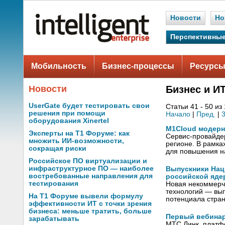
Новости
Но
Перспективные
Мобильность
Бизнес-процессы
Ресурсы
Новости
Бизнес и И
UserGate будет тестировать свои
Статьи 41 - 50 из
решения при помощи
Начало
|
Пред.
|
оборудования Xinertel
M1Cloud модерн
Эксперты на Т1 Форуме: как
Сервис-провайде
множить ИИ-возможности,
регионе. В рамка
сокращая риски
для повышения н
Российское ПО виртуализации и
инфраструктурное ПО — наиболее
Выпускники Нац
востребованные направления для
российской яде
тестирования
Новая некоммерч
технологий — вып
На Т1 Форуме вывели формулу
потенциала стра
эффективности ИТ с точки зрения
бизнеса: меньше тратить, больше
Первый вебинар
зарабатывать
МТС Линк, платф