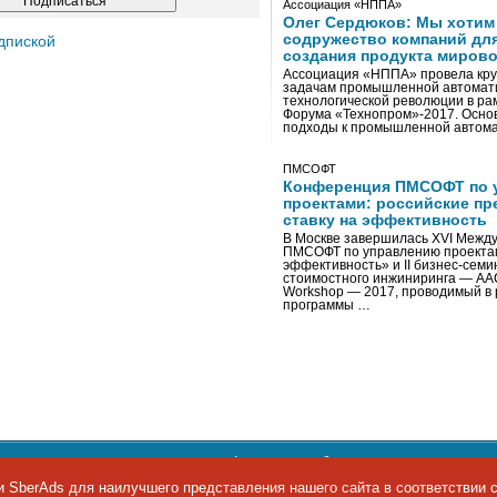
Ассоциация «НППА»
Олег Сердюков: Мы хотим
содружество компаний дл
дпиской
создания продукта мирово
Ассоциация «НППА» провела кру
задачам промышленной автомати
технологической революции в ра
Форума «Технопром»-2017. Осно
подходы к промышленной автома
ПМСОФТ
Конференция ПМСОФТ по 
проектами: российские пр
ставку на эффективность
В Москве завершилась XVI Межд
ПМСОФТ по управлению проекта
эффективность» и II бизнес-сем
стоимостного инжиниринга — AA
Workshop — 2017, проводимый в 
программы …
ости персональных данных
,
информация об авторских правах и п
фон: +7 495 974-22-60. Факс: +7 495 974-22-63. E-mail:
siteeditor@i
 SberAds для наилучшего представления нашего сайта в соответствии 