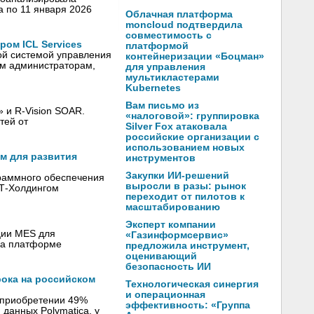
а по 11 января 2026
Облачная платформа
moncloud подтвердила
совместимость с
ом ICL Services
платформой
ой системой управления
контейнеризации «Боцман»
ым администраторам,
для управления
мультикластерами
Kubernetes
Вам письмо из
 и R-Vision SOAR.
«налоговой»: группировка
тей от
Silver Fox атаковала
российские организации с
использованием новых
ом для развития
инструментов
Закупки ИИ-решений
граммного обеспечения
выросли в разы: рынок
ФТ-Холдингом
переходит от пилотов к
масштабированию
Эксперт компании
ции MES для
«Газинформсервис»
на платформе
предложила инструмент,
оценивающий
безопасность ИИ
ока на российском
Технологическая синергия
и операционная
о приобретении 49%
эффективность: «Группа
данных Polymatica, у