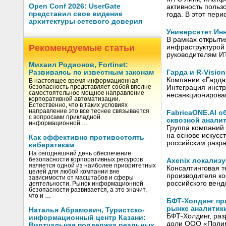
Open Conf 2026: UserGate
активность польз
представил свое видение
года. В этот пер
архитектуры сетевого доверия
Университет Ин
В рамках открыти
Рекомендуемые статьи
инфраструктурой 
руководителям И
Михаил Родионов, Fortinet:
Гарда и R-Visio
Развиваясь по известным законам
Компании «Гарда»
В настоящее время информационная
Интеграция инст
безопасность представляет собой вполне
самостоятельное мощное направление
несанкционирован
корпоративной автоматизации.
Естественно, что в таких условиях
направление это все теснее связывается
FabricaONE.AI о
с вопросами прикладной
сквозной анали
информационной …
Группа компаний 
на основе искусс
Как эффективно противостоять
российским разр
кибератакам
На сегодняшний день обеспечение
безопасности корпоративных ресурсов
Axenix локализ
является одной из наиболее приоритетных
Консалтинговая т
целей для любой компании вне
производителя к
зависимости от масштабов и сферы
российского вен
деятельности. Рынок информационной
безопасности развивается, а это значит,
что и …
БФТ-Холдинг пр
рынке аналитик
Наталья Абрамович, Туристско-
БФТ-Холдинг, раз
информационный центр Казани:
доли ООО «Полима
Виртуальная поддержка реальных