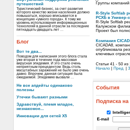
Группы компаний
путешествий
Туристический бизнес, за счет развития
которого качество жизни населения должно
R-Style Softlab
повышаться, хорошо вписывается в
РСХБ в Универ-с
концепцию «умного города». К тому же
R-Style Softlab 
уровень использования информационных
Калужском филиал
технологий в данной отрасли за последние
пятнадцать-двадцать лет …
Проект был полн
Компания CICAD
Блог
CICADA8, компан
опубликовала рез
Вот те два...
ключевых отрасл
Поводом для написания этого блога стала
уже вторая в течение года массовая
вирусная эпидемия. И это стало очень
Статьи 41 - 50 из
неприятным прецедентом. Ведь столь
Начало
|
Пред.
|
масштабных заражений не было уже очень
давно. Впрочем, данная ситуация была
ожидаемой. Эпидемию вызвали …
Не все апдейты одинаково
События
полезны
Утечки бывают разными
Подписка на
Здравствуй, племя младое,
незнакомое...
Intellig
Инновации для сетей X5
E-mail