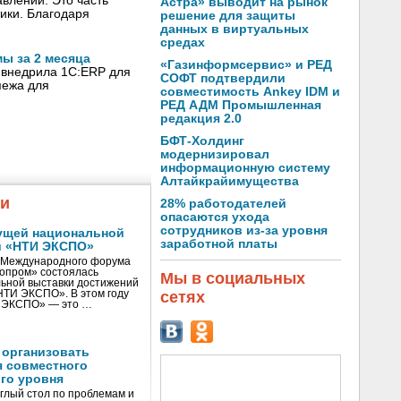
влений. Это часть
Астра» выводит на рынок
тики. Благодаря
решение для защиты
данных в виртуальных
средах
ы за 2 месяца
«Газинформсервис» и РЕД
 внедрила 1С:ERP для
СОФТ подтвердили
пежа для
совместимость Ankey IDM и
РЕД АДМ Промышленная
редакция 2.0
БФТ-Холдинг
модернизировал
информационную систему
Алтайкрайимущества
жи
28% работодателей
опасаются ухода
сотрудников из-за уровня
ущей национальной
заработной платы
и «НТИ ЭКСПО»
V Международного форума
нопром» состоялась
Мы в социальных
ьной выставки достижений
сетях
«НТИ ЭКСПО». В этом году
И ЭКСПО» — это …
 организовать
я совместного
го уровня
глый стол по проблемам и