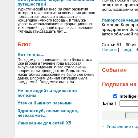
Почта России про
путешествий
пилотного проект
использованию т
Туристический бизнес, за счет развития
которого качество жизни населения должно
повышаться, хорошо вписывается в
Импортозамещен
концепцию «умного города». К тому же
уровень использования информационных
Команда Корпорат
технологий в данной отрасли за последние
предприятия Bult
пятнадцать-двадцать лет …
автомобильной п
Блог
Статьи 51 - 60 из
Начало
|
Пред.
|
Вот те два...
Поводом для написания этого блога стала
уже вторая в течение года массовая
вирусная эпидемия. И это стало очень
События
неприятным прецедентом. Ведь столь
масштабных заражений не было уже очень
давно. Впрочем, данная ситуация была
ожидаемой. Эпидемию вызвали …
Подписка на
Не все апдейты одинаково
полезны
Intellig
Утечки бывают разными
E-mail
Здравствуй, племя младое,
незнакомое...
Инновации для сетей X5
Управление по