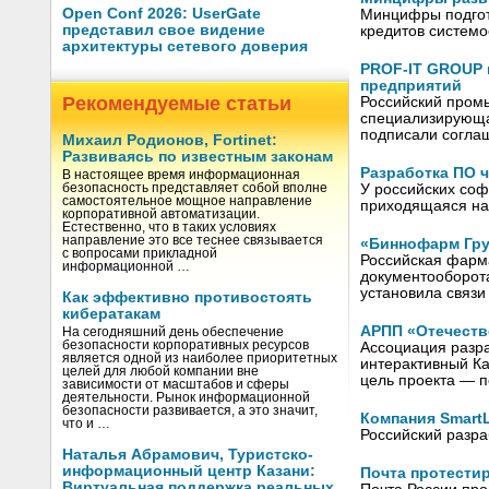
Open Conf 2026: UserGate
Минцифры подгото
представил свое видение
кредитов систем
архитектуры сетевого доверия
PROF-IT GROUP 
предприятий
Рекомендуемые статьи
Российский пром
специализирующа
подписали соглаш
Михаил Родионов, Fortinet:
Развиваясь по известным законам
Разработка ПО 
В настоящее время информационная
У российских соф
безопасность представляет собой вполне
самостоятельное мощное направление
приходящаяся на
корпоративной автоматизации.
Естественно, что в таких условиях
направление это все теснее связывается
«Биннофарм Гру
с вопросами прикладной
Российская фарм
информационной …
документооборота
установила связ
Как эффективно противостоять
кибератакам
АРПП «Отечеств
На сегодняшний день обеспечение
безопасности корпоративных ресурсов
Ассоциация разр
является одной из наиболее приоритетных
интерактивный Ка
целей для любой компании вне
цель проекта — 
зависимости от масштабов и сферы
деятельности. Рынок информационной
безопасности развивается, а это значит,
Компания Smart
что и …
Российский разра
Наталья Абрамович, Туристско-
информационный центр Казани:
Почта протести
Виртуальная поддержка реальных