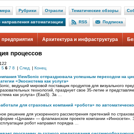
мера
Рубрики
Отрасли
Тематические обзоры
Со
 направления автоматизации
RSS
Подписка
 предприятия
Архитектура и инфраструктура
Бе
ция процессов
 122
4
5
6
7
8
|
След.
|
Конец
компания ViewSonic отпраздновала успешным переходом на ц
атегии «Экосистема как услуга»
onic, ведущий мировой поставщик продуктов для визуального пре
азовательных технологий, празднует свое 35-летие и представля
стема как услуга» (EaaS). За …
работали для страховых компаний «робота» по автоматическ
ое решение для ускоренного рассмотрения претензий по страхов
тформе «Цунами» — флагманском проекте компании «Инносети». 
сплуатации робот направил порядка …
вает программу льготного кредитования системообразующи