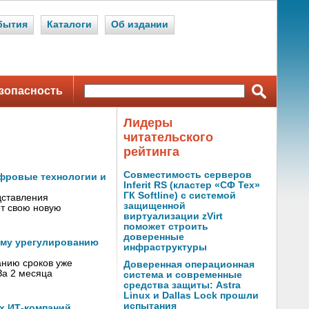
бытия
Каталоги
Об издании
зопасность
Лидеры
читательского
рейтинга
Совместимость серверов
ифровые технологии и
Inferit RS (кластер «СФ Тех»
ГК Softline) с системой
дставления
защищенной
ет свою новую
виртуализации zVirt
поможет строить
доверенные
ому урегулированию
инфраструктуры
анию сроков уже
Доверенная операционная
За 2 месяца
система и современные
средства защиты: Astra
Linux и Dallas Lock прошли
испытания
х ИТ-компаний