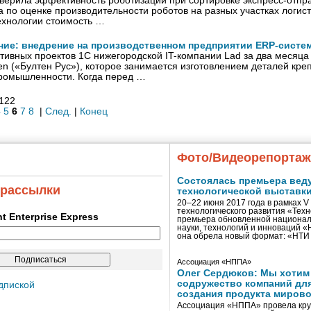
верила эффективность роботизации при сортировке экспресс-отпра
а по оценке производительности роботов на разных участках логис
ехнологии стоимость …
ие: внедрение на производственном предприятии ERP-систем
ивных проектов 1С нижегородской IT-компании Lad за два месяца
en («Бултен Рус»), которое занимается изготовлением деталей кре
ромышленности. Когда перед …
 122
4
5
6
7
8
|
След.
|
Конец
Фото/Видеорепорта
Состоялась премьера вед
 рассылки
технологической выставк
20–22 июня 2017 года в рамках 
технологического развития «Тех
ent Enterprise Express
премьера обновленной национал
науки, технологий и инноваций 
она обрела новый формат: «НТ
Ассоциация «НППА»
Олег Сердюков: Мы хотим
содружество компаний дл
дпиской
создания продукта мирово
Ассоциация «НППА» провела кру