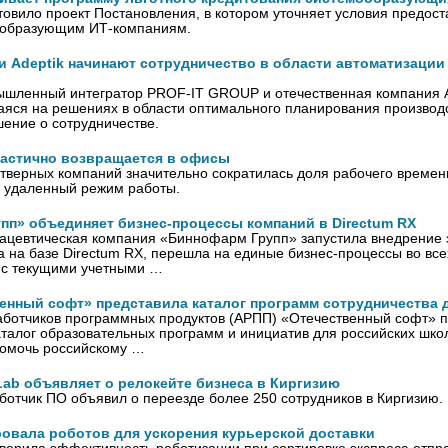
вило проект Постановления, в котором уточняет условия предост
ообразующим ИТ-компаниям.
и Adeptik начинают сотрудничество в области автоматизац
ышленный интегратор PROF-IT GROUP и отечественная компания A
яся на решениях в области оптимального планирования производ
ение о сотрудничестве.
частично возвращается в офисы
тверных компаний значительно сократилась доля рабочего времен
 удаленный режим работы.
пп» объединяет бизнес-процессы компаний в Directum RX
ацевтическая компания «Биннофарм Групп» запустила внедрение 
 на базе Directum RX, перешла на единые бизнес-процессы во вс
и с текущими учетными …
енный софт» представила каталог программ сотрудничества 
аботчиков программных продуктов (АРПП) «Отечественный софт» 
талог образовательных программ и инициатив для российских школ
помочь российскому …
Lab объявляет о релокейте бизнеса в Киргизию
ботчик ПО объявил о переезде более 250 сотрудников в Киргизию.
ровала роботов для ускорения курьерской доставки