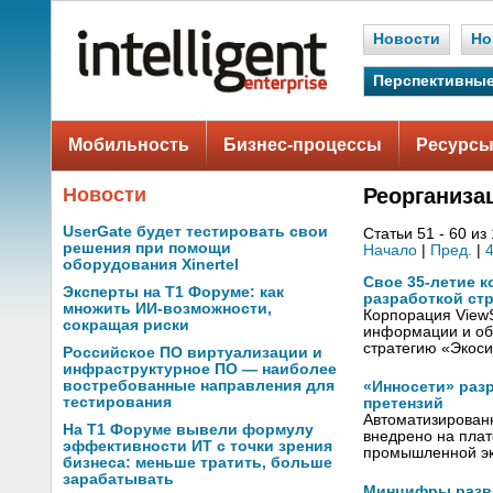
Новости
Но
Перспективные
Мобильность
Бизнес-процессы
Ресурсы
Новости
Реорганиза
UserGate будет тестировать свои
Статьи 51 - 60 из
решения при помощи
Начало
|
Пред.
|
оборудования Xinertel
Свое 35-летие 
Эксперты на Т1 Форуме: как
разработкой стр
множить ИИ-возможности,
Корпорация ViewS
сокращая риски
информации и обр
стратегию «Экоси
Российское ПО виртуализации и
инфраструктурное ПО — наиболее
востребованные направления для
«Инносети» раз
тестирования
претензий
Автоматизированн
На Т1 Форуме вывели формулу
внедрено на пла
эффективности ИТ с точки зрения
промышленной эк
бизнеса: меньше тратить, больше
зарабатывать
Минцифры разви