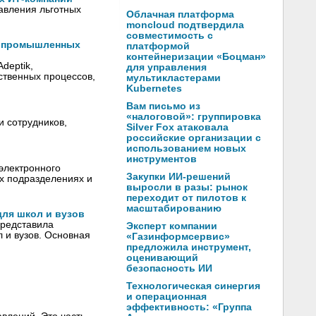
авления льготных
Облачная платформа
moncloud подтвердила
совместимость с
ии промышленных
платформой
контейнеризации «Боцман»
deptik,
для управления
ственных процессов,
мультикластерами
Kubernetes
Вам письмо из
«налоговой»: группировка
и сотрудников,
Silver Fox атаковала
российские организации с
использованием новых
инструментов
электронного
Закупки ИИ-решений
ех подразделениях и
выросли в разы: рынок
переходит от пилотов к
масштабированию
для школ и вузов
представила
Эксперт компании
 и вузов. Основная
«Газинформсервис»
предложила инструмент,
оценивающий
безопасность ИИ
Технологическая синергия
и операционная
эффективность: «Группа