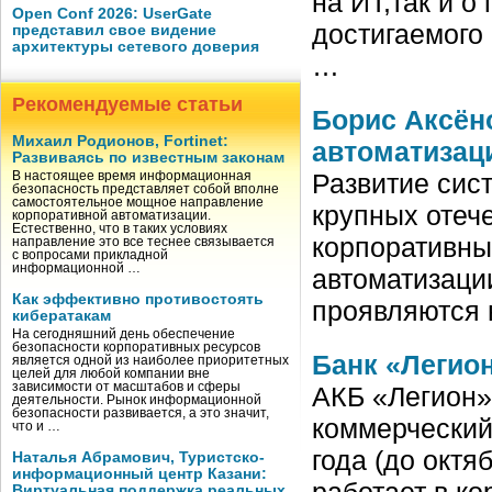
на ИТ,так и о
Open Conf 2026: UserGate
достигаемого
представил свое видение
архитектуры сетевого доверия
…
Рекомендуемые статьи
Борис Аксён
Михаил Родионов, Fortinet:
автоматизац
Развиваясь по известным законам
Развитие сис
В настоящее время информационная
безопасность представляет собой вполне
самостоятельное мощное направление
крупных отеч
корпоративной автоматизации.
Естественно, что в таких условиях
корпоративны
направление это все теснее связывается
с вопросами прикладной
информационной …
автоматизации
Как эффективно противостоять
проявляются 
кибератакам
На сегодняшний день обеспечение
безопасности корпоративных ресурсов
Банк «Легион
является одной из наиболее приоритетных
целей для любой компании вне
зависимости от масштабов и сферы
АКБ «Легион» 
деятельности. Рынок информационной
безопасности развивается, а это значит,
коммерческий 
что и …
года (до октя
Наталья Абрамович, Туристско-
информационный центр Казани:
работает в к
Виртуальная поддержка реальных