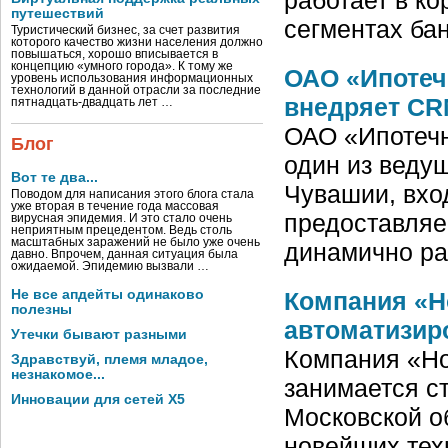
путешествий
сегментах ба
Туристический бизнес, за счет развития
которого качество жизни населения должно
повышаться, хорошо вписывается в
концепцию «умного города». К тому же
ОАО «Ипотеч
уровень использования информационных
технологий в данной отрасли за последние
внедряет CR
пятнадцать-двадцать лет …
ОАО «Ипотечн
Блог
один из веду
Вот те два...
Чувашии, вход
Поводом для написания этого блога стала
уже вторая в течение года массовая
предоставляе
вирусная эпидемия. И это стало очень
неприятным прецедентом. Ведь столь
масштабных заражений не было уже очень
динамично ра
давно. Впрочем, данная ситуация была
ожидаемой. Эпидемию вызвали …
Компания «Н
Не все апдейты одинаково
полезны
автоматизир
Утечки бывают разными
Компания «Но
Здравствуй, племя младое,
незнакомое...
занимается с
Инновации для сетей X5
Московской об
новейших тех