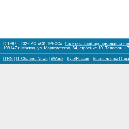
© 1997—2026 АО «СК ПРЕСС».
Политика конфиденциальности п
109147 г. Москва, ул. Марксистская, 34, строение 10. Телефон: +7
ITRN
|
IT Channel News
|
itWeek
|
Byte/Россия
|
Бестселлеры IT-ры