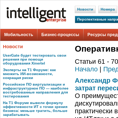
Новости
Номера
Перспективные напр
Мобильность
Бизнес-процессы
Ресурсы пред
Новости
Оператив
UserGate будет тестировать свои
решения при помощи
Статьи 61 - 70
оборудования Xinertel
Начало
|
Пред
Эксперты на Т1 Форуме: как
множить ИИ-возможности,
сокращая риски
Александр Ф
Российское ПО виртуализации и
затрат пере
инфраструктурное ПО — наиболее
востребованные направления для
О преимущест
тестирования
дискутировали
На Т1 Форуме вывели формулу
эффективности ИТ с точки зрения
практически в
бизнеса: меньше тратить, больше
зарабатывать