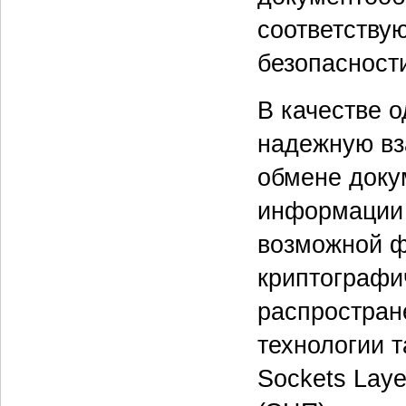
соответству
безопасност
В качестве 
надежную вз
обмене доку
информации 
возможной ф
криптографи
распростран
технологии т
Sockets Lay