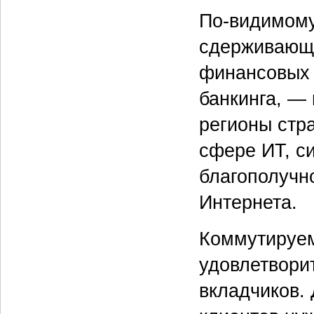
По-видимому
сдерживающи
финансовых И
банкинга, —
регионы стр
сфере ИТ, с
благополучно
Интернета.
Коммутируем
удовлетворит
вкладчиков.