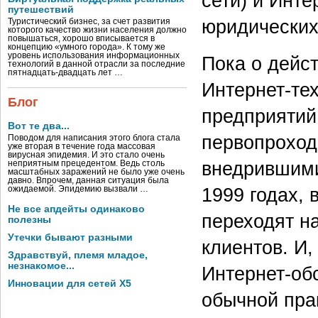
сети) и Инте
путешествий
юридических 
Туристический бизнес, за счет развития
которого качество жизни населения должно
повышаться, хорошо вписывается в
концепцию «умного города». К тому же
уровень использования информационных
Пока о дейс
технологий в данной отрасли за последние
пятнадцать-двадцать лет …
Интернет-те
Блог
предприятий 
Вот те два...
первопроход
Поводом для написания этого блога стала
уже вторая в течение года массовая
вирусная эпидемия. И это стало очень
внедрившими
неприятным прецедентом. Ведь столь
масштабных заражений не было уже очень
давно. Впрочем, данная ситуация была
1999 годах, 
ожидаемой. Эпидемию вызвали …
Не все апдейты одинаково
переходят н
полезны
Утечки бывают разными
клиентов. И,
Здравствуй, племя младое,
незнакомое...
Интернет-об
Инновации для сетей X5
обычной прак