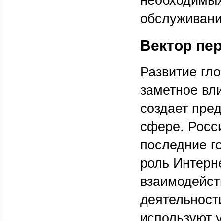
необходимых
обслуживани
Вектор пе
Развитие гл
заметное вл
создает пре
сфере. Росс
последние г
роль Интерн
взаимодейст
деятельности
используют у