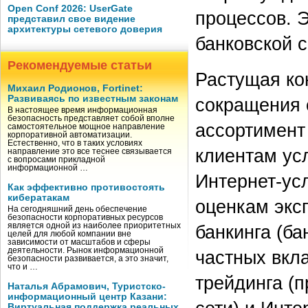
Open Conf 2026: UserGate
процессов. 
представил свое видение
архитектуры сетевого доверия
банковской 
Рекомендуемые статьи
Растущая ко
Михаил Родионов, Fortinet:
Развиваясь по известным законам
сокращения 
В настоящее время информационная
безопасность представляет собой вполне
ассортимент
самостоятельное мощное направление
корпоративной автоматизации.
Естественно, что в таких условиях
клиентам ус
направление это все теснее связывается
с вопросами прикладной
информационной …
Интернет-ус
Как эффективно противостоять
кибератакам
оценкам эксп
На сегодняшний день обеспечение
безопасности корпоративных ресурсов
является одной из наиболее приоритетных
банкинга (б
целей для любой компании вне
зависимости от масштабов и сферы
деятельности. Рынок информационной
частных вкла
безопасности развивается, а это значит,
что и …
трейдинга (
Наталья Абрамович, Туристско-
информационный центр Казани:
Виртуальная поддержка реальных