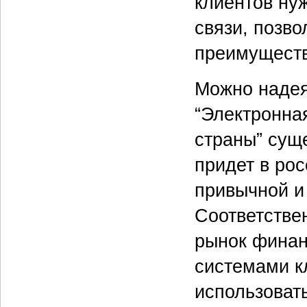
клиентов ну
связи, позв
преимуществ
Можно надея
“Электронна
страны” сущ
придет в рос
привычной и 
Соответстве
рынок финан
системами к
использоват