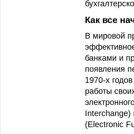
бухгалтерск
Как все на
В мировой п
эффективное
банками и п
появления п
1970-х годо
работы свои
электронного
Interchange
(Electronic F