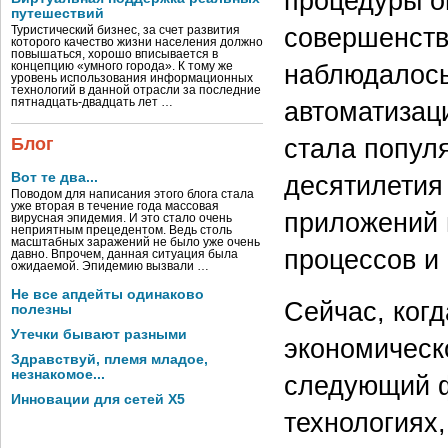
процедуры о
путешествий
совершенство
Туристический бизнес, за счет развития
которого качество жизни населения должно
повышаться, хорошо вписывается в
наблюдалось
концепцию «умного города». К тому же
уровень использования информационных
технологий в данной отрасли за последние
пятнадцать-двадцать лет …
автоматизац
стала популя
Блог
Вот те два...
десятилетия
Поводом для написания этого блога стала
уже вторая в течение года массовая
приложений 
вирусная эпидемия. И это стало очень
неприятным прецедентом. Ведь столь
масштабных заражений не было уже очень
процессов и
давно. Впрочем, данная ситуация была
ожидаемой. Эпидемию вызвали …
Не все апдейты одинаково
Сейчас, ког
полезны
Утечки бывают разными
экономическо
Здравствуй, племя младое,
незнакомое...
следующий ф
Инновации для сетей X5
технологиях