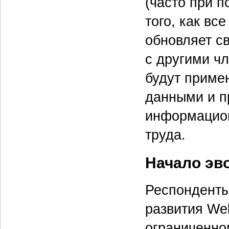
(часто при 
того, как вс
обновляет с
с другими ч
будут приме
данными и п
информацион
труда.
Начало эв
Респонденты 
развития We
ограниченно