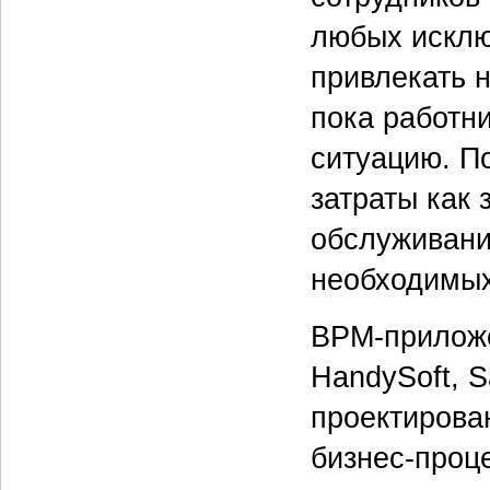
любых исклю
привлекать 
пока работн
ситуацию. П
затраты как
обслуживани
необходимых
BPM-приложе
HandySoft, 
проектирова
бизнес-проц