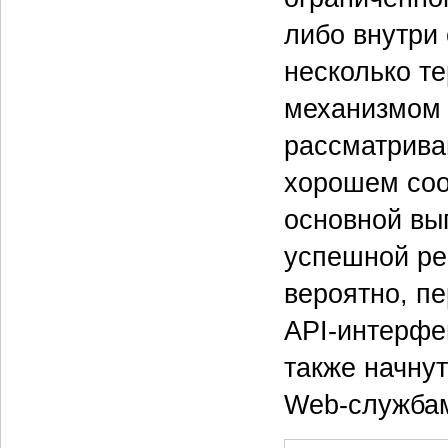
либо внутри
несколько т
механизмом 
рассматрива
хорошем соо
основной вы
успешной ре
вероятно, п
API-интерфе
также начну
Web-служба