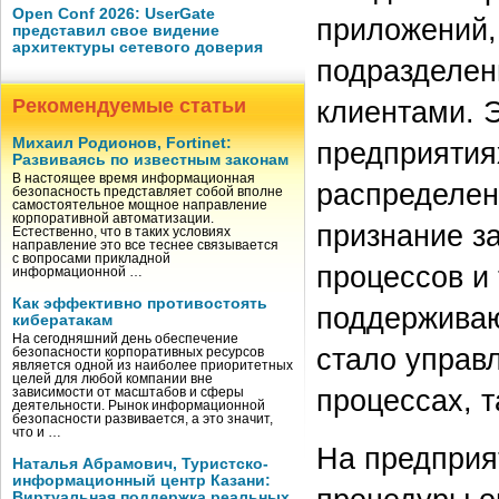
Open Conf 2026: UserGate
приложений,
представил свое видение
архитектуры сетевого доверия
подразделен
Рекомендуемые статьи
клиентами. 
Михаил Родионов, Fortinet:
предприятия
Развиваясь по известным законам
В настоящее время информационная
распределен
безопасность представляет собой вполне
самостоятельное мощное направление
корпоративной автоматизации.
признание з
Естественно, что в таких условиях
направление это все теснее связывается
с вопросами прикладной
процессов и
информационной …
Как эффективно противостоять
поддерживаю
кибератакам
На сегодняшний день обеспечение
стало управ
безопасности корпоративных ресурсов
является одной из наиболее приоритетных
целей для любой компании вне
процессах, т
зависимости от масштабов и сферы
деятельности. Рынок информационной
безопасности развивается, а это значит,
что и …
На предприя
Наталья Абрамович, Туристско-
информационный центр Казани:
Виртуальная поддержка реальных