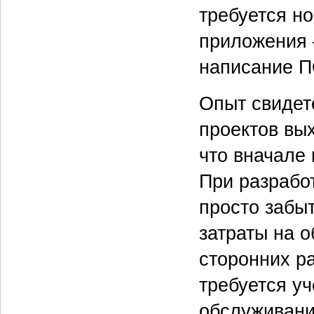
требуется н
приложения 
написание П
Опыт свидет
проектов вы
что вначале 
При разрабо
просто забыт
затраты на о
сторонних ра
требуется у
обслуживани