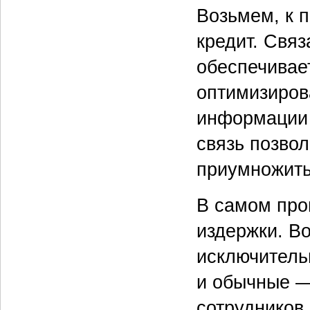
Возьмем, к п
кредит. Связ
обеспечивае
оптимизиров
информации 
связь позво
приумножить
В самом про
издержки. В
исключитель
и обычные —
сотрудников