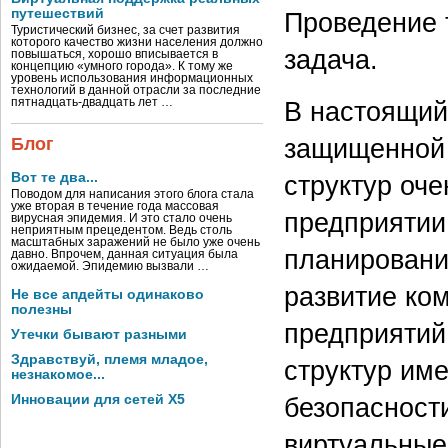
путешествий
Проведение 
Туристический бизнес, за счет развития
которого качество жизни населения должно
задача.
повышаться, хорошо вписывается в
концепцию «умного города». К тому же
уровень использования информационных
технологий в данной отрасли за последние
пятнадцать-двадцать лет …
В настоящий
защищенной 
Блог
Вот те два...
структур оче
Поводом для написания этого блога стала
уже вторая в течение года массовая
предприятии
вирусная эпидемия. И это стало очень
неприятным прецедентом. Ведь столь
масштабных заражений не было уже очень
планировани
давно. Впрочем, данная ситуация была
ожидаемой. Эпидемию вызвали …
развитие ком
Не все апдейты одинаково
полезны
предприятий
Утечки бывают разными
Здравствуй, племя младое,
структур им
незнакомое...
Инновации для сетей X5
безопасност
виртуальные 