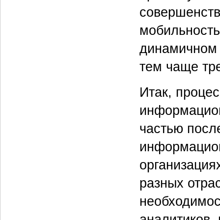
совершенств
мобильность
динамичном 
тем чаще тр
Итак, проце
информацион
частью посл
информацион
организация
разных отра
необходимос
аналитиков,