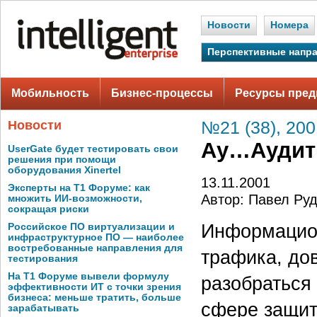
Новости
Номера
Перспективные напр
Мобильность
Бизнес-процессы
Ресурсы пред
Новости
№21 (38), 200
Ау…Аудит
UserGate будет тестировать свои
решения при помощи
оборудования Xinertel
13.11.2001
Эксперты на Т1 Форуме: как
Автор: Павел Ру
множить ИИ-возможности,
сокращая риски
Информацион
Российское ПО виртуализации и
инфраструктурное ПО — наиболее
востребованные направления для
трафика, до
тестирования
На Т1 Форуме вывели формулу
разобраться
эффективности ИТ с точки зрения
бизнеса: меньше тратить, больше
сфере защит
зарабатывать