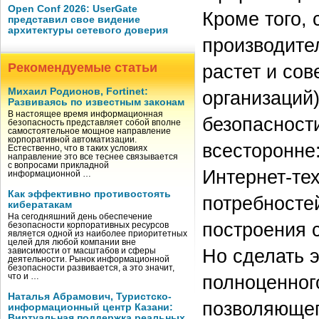
Open Conf 2026: UserGate
Кроме того, 
представил свое видение
архитектуры сетевого доверия
производите
Рекомендуемые статьи
растет и со
Михаил Родионов, Fortinet:
организаций)
Развиваясь по известным законам
В настоящее время информационная
безопасност
безопасность представляет собой вполне
самостоятельное мощное направление
корпоративной автоматизации.
всесторонне
Естественно, что в таких условиях
направление это все теснее связывается
с вопросами прикладной
Интернет-те
информационной …
Как эффективно противостоять
потребносте
кибератакам
На сегодняшний день обеспечение
построения 
безопасности корпоративных ресурсов
является одной из наиболее приоритетных
целей для любой компании вне
Но сделать 
зависимости от масштабов и сферы
деятельности. Рынок информационной
безопасности развивается, а это значит,
полноценног
что и …
Наталья Абрамович, Туристско-
позволяющег
информационный центр Казани:
Виртуальная поддержка реальных