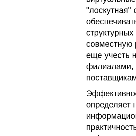
"лоскутная"
обеспечиват
структурных
совместную 
еще учесть 
филиалами, 
поставщиками
Эффективное
определяет 
информацион
практичност