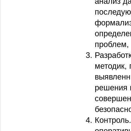
анализ д
последую
формализ
определе
проблем,
Разработ
методик,
выявленн
решения 
совершен
безопасно
Контроль
оператив