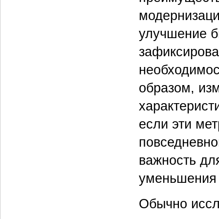
модернизации
улучшение б
зафиксирова
необходимост
образом, из
характерист
если эти ме
повседневно
важность дл
уменьшения 
Обычно иссл