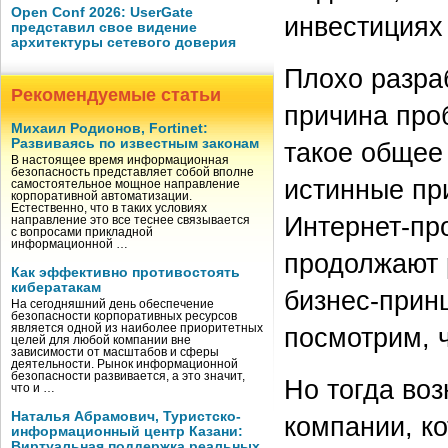
Open Conf 2026: UserGate
инвестициях
представил свое видение
архитектуры сетевого доверия
Плохо разра
Рекомендуемые статьи
причина про
Михаил Родионов, Fortinet:
Развиваясь по известным законам
такое общее
В настоящее время информационная
безопасность представляет собой вполне
истинные пр
самостоятельное мощное направление
корпоративной автоматизации.
Естественно, что в таких условиях
Интернет-пр
направление это все теснее связывается
с вопросами прикладной
информационной …
продолжают 
Как эффективно противостоять
кибератакам
бизнес-прин
На сегодняшний день обеспечение
безопасности корпоративных ресурсов
является одной из наиболее приоритетных
посмотрим, ч
целей для любой компании вне
зависимости от масштабов и сферы
деятельности. Рынок информационной
безопасности развивается, а это значит,
Но тогда воз
что и …
Наталья Абрамович, Туристско-
компании, к
информационный центр Казани:
Виртуальная поддержка реальных