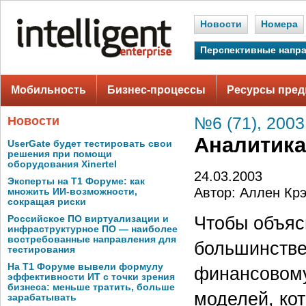
Новости
Номера
Перспективные напр
Мобильность
Бизнес-процессы
Ресурсы пред
Новости
№6 (71), 2003
Аналитика
UserGate будет тестировать свои
решения при помощи
оборудования Xinertel
24.03.2003
Эксперты на Т1 Форуме: как
Автор: Аллен Кр
множить ИИ-возможности,
сокращая риски
Чтобы объяс
Российское ПО виртуализации и
инфраструктурное ПО — наиболее
востребованные направления для
большинстве
тестирования
На Т1 Форуме вывели формулу
финансовому
эффективности ИТ с точки зрения
бизнеса: меньше тратить, больше
моделей, ко
зарабатывать