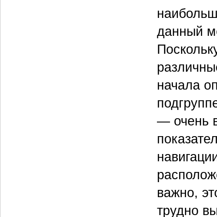
наибольш
данный м
Поскольк
различны
начала о
подгрупп
— очень 
показате
навигации
располож
важно, эт
трудно в