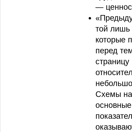
— ценност
«Предыду
той лишь 
которые 
перед те
страницу
относител
небольшой
Схемы на
основные
показате
оказывают