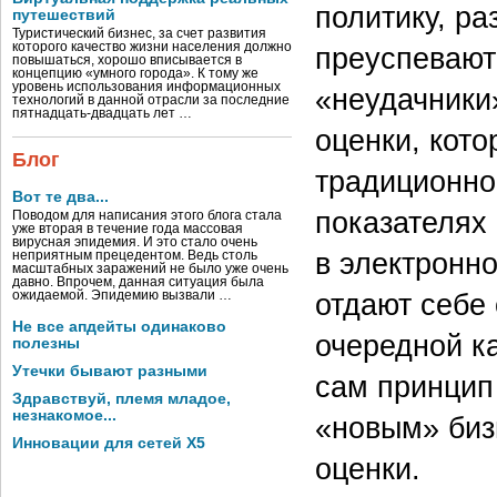
политику, ра
путешествий
Туристический бизнес, за счет развития
которого качество жизни населения должно
преуспевают?
повышаться, хорошо вписывается в
концепцию «умного города». К тому же
уровень использования информационных
«неудачники
технологий в данной отрасли за последние
пятнадцать-двадцать лет …
оценки, кот
Блог
традиционно
Вот те два...
показателях
Поводом для написания этого блога стала
уже вторая в течение года массовая
вирусная эпидемия. И это стало очень
в электронн
неприятным прецедентом. Ведь столь
масштабных заражений не было уже очень
давно. Впрочем, данная ситуация была
отдают себе 
ожидаемой. Эпидемию вызвали …
Не все апдейты одинаково
очередной к
полезны
Утечки бывают разными
сам принцип
Здравствуй, племя младое,
незнакомое...
«новым» биз
Инновации для сетей X5
оценки.