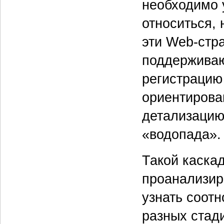
необходимо 
относиться,
эти Web-стр
поддерживаю
регистрацию
ориентирова
детализацию
«водопада».
Такой каска
проанализир
узнать соот
разных стад