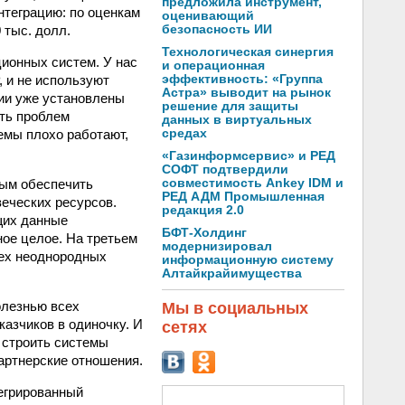
предложила инструмент,
нтеграцию: по оценкам
оценивающий
 тыс. долл.
безопасность ИИ
Технологическая синергия
ионных систем. У нас
и операционная
, и не используют
эффективность: «Группа
Астра» выводит на рынок
нии уже установлены
решение для защиты
ать проблем
данных в виртуальных
темы плохо работают,
средах
«Газинформсервис» и РЕД
СОФТ подтвердили
мым обеспечить
совместимость Ankey IDM и
РЕД АДМ Промышленная
веческих ресурсов.
редакция 2.0
щих данные
БФТ-Холдинг
ное целое. На третьем
модернизировал
сех неоднородных
информационную систему
Алтайкрайимущества
олезнью всех
Мы в социальных
азчиков в одиночку. И
сетях
 строить системы
партнерские отношения.
тегрированный