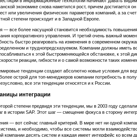
нвестиции в информационные технологии начинают давать видим
анской экономике снова наметился рост, причем достигается он 
ест или увеличения физических параметров компаний, а за счет
стной степени происходит и в Западной Европе.
я — все более насущной становится необходимость повышения
ания корпоративного управления. И третий очень важный момен
бность быстро реагировать на изменения в современном окруж
ределенном и труднопредсказуемом. Компании должны иметь во
посабливаться к этой быстроменяющейся обстановке, к этой ди
скорости реакции, гибкости и о самой возможности таких измене
емировые тенденции создают абсолютно новые условия для вед
более острой для топ-менеджеров компании потребность в пол
езусловно, все эти тенденции относятся и к России.
раницы интеграции
оторой степени предвидя эти тенденции, мы в 2003 году сделал
г в истории SAP. Этот шаг — смещение фокуса в сторону интег
ния — вот сейчас главный критерий. В мире нет ни одной компа
система, и необходимо, чтобы все системы могли взаимодейство
й компании десять систем и каждая имеет интерфейс ко всем д