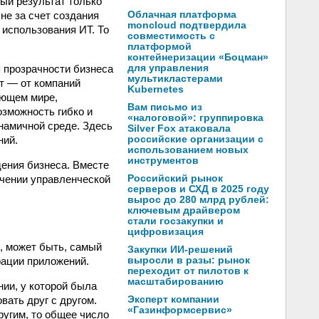
ый результат только
не за счет создания
Облачная платформа
moncloud подтвердила
 использования ИТ. То
совместимость с
платформой
контейнеризации «Боцман»
 прозрачности бизнеса
для управления
мультикластерами
т — от компаний
Kubernetes
ающем мире,
Вам письмо из
зможность гибко и
«налоговой»: группировка
намичной среде. Здесь
Silver Fox атаковала
ний.
российские организации с
использованием новых
инструментов
ения бизнеса. Вместе
учении управленческой
Российский рынок
серверов и СХД в 2025 году
вырос до 280 млрд рублей:
ключевым драйвером
стали госзакупки и
цифровизация
и, может быть, самый
Закупки ИИ-решений
рации приложений.
выросли в разы: рынок
переходит от пилотов к
масштабированию
нии, у которой была
вать друг с другом.
Эксперт компании
«Газинформсервис»
ругим, то общее число