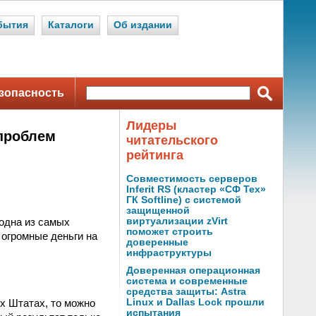
бытия
Каталоги
Об издании
зопасность
Лидеры
 проблем
читательского
рейтинга
Совместимость серверов
Inferit RS (кластер «СФ Тех»
ГК Softline) с системой
защищенной
одна из самых
виртуализации zVirt
поможет строить
 огромные деньги на
доверенные
инфраструктуры
Доверенная операционная
система и современные
средства защиты: Astra
ых Штатах, то можно
Linux и Dallas Lock прошли
испытания