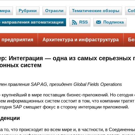
мера
Рубрики
Отрасли
Тематические обзоры
Со
 направления автоматизации
RSS
Подписка
 предприятия
Архитектура и инфраструктура
Бе
ер: Интеграция — одна из самых серьезных
онных систем
ен правления SAP AG, президент Global Fields Operations
крупнейший в мире поставщик бизнес-приложений. Но сегодня 
ем информационных систем состоит в том, что компании тратят
егодня SAP смещает фокус в сторону интеграции приложений.
нденции
а то, что происходит во всем мире и, в частности, в Соединенн