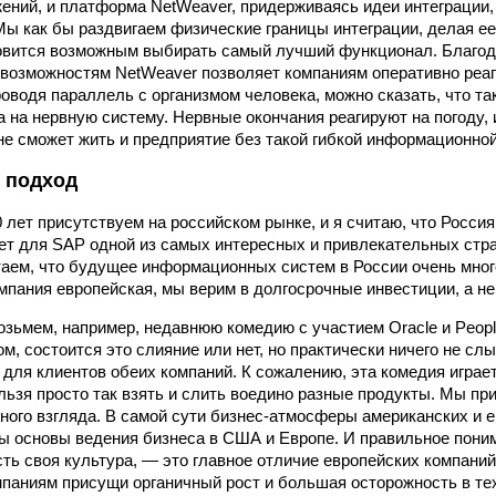
ений, и платформа NetWeaver, придерживаясь идеи интеграции,
Мы как бы раздвигаем физические границы интеграции, делая ее
овится возможным выбирать самый лучший функционал. Благода
возможностям NetWeaver позволяет компаниям оперативно реаг
оводя параллель с организмом человека, можно сказать, что т
 на нервную систему. Нервные окончания реагируют на погоду, 
 не сможет жить и предприятие без такой гибкой информационно
 подход
 лет присутствуем на российском рынке, и я считаю, что Росси
ет для SAP одной из самых интересных и привлекательных стра
аем, что будущее информационных систем в России очень мно
мпания европейская, мы верим в долгосрочные инвестиции, а не
озьмем, например, недавнюю комедию с участием Oracle и Peopl
м, состоится это слияние или нет, но практически ничего не сл
для клиентов обеих компаний. К сожалению, эта комедия играет
льзя просто так взять и слить воедино разные продукты. Мы п
ного взгляда. В самой сути бизнес-атмосферы американских и 
ы основы ведения бизнеса в США и Европе. И правильное понима
сть своя культура, — это главное отличие европейских компаний
паниям присущи органичный рост и большая осторожность в тех