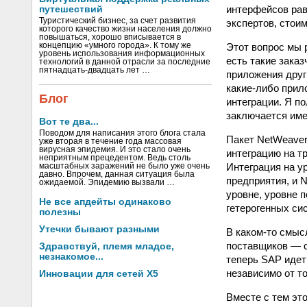
интерфейсов рав
путешествий
Туристический бизнес, за счет развития
экспертов, стои
которого качество жизни населения должно
повышаться, хорошо вписывается в
Этот вопрос мы 
концепцию «умного города». К тому же
уровень использования информационных
есть такие заказ
технологий в данной отрасли за последние
пятнадцать-двадцать лет …
приложения друг
какие-либо прил
Блог
интеграции. Я п
заключается име
Вот те два...
Поводом для написания этого блога стала
Пакет NetWeave
уже вторая в течение года массовая
вирусная эпидемия. И это стало очень
интеграцию на т
неприятным прецедентом. Ведь столь
Интеграция на у
масштабных заражений не было уже очень
давно. Впрочем, данная ситуация была
предприятия, и 
ожидаемой. Эпидемию вызвали …
уровне, уровне 
Не все апдейты одинаково
гетерогенных си
полезны
Утечки бывают разными
В каком-то смыс
поставщиков — с
Здравствуй, племя младое,
незнакомое...
теперь SAP идет
независимо от т
Инновации для сетей X5
Вместе с тем эт