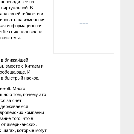
 переводит ее на
 виртуальной. В
ря своей гибкости и
ировать на изменения
акая информационная
и без них человек не
й системы.
я в ближайшей
н, вместе с Китаем и
гообещающе. И
 в быстрый наскок.
eSoft. Много
ышно о том, почему это
ся за счет
ридерживаемся
европейских компаний
ние того, что в
 от американских.
 шагах, которые могут