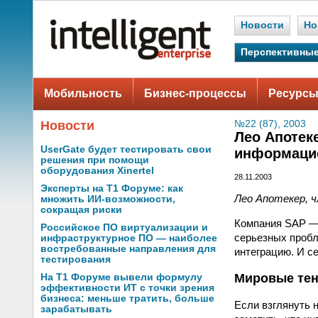
Новости
Но
Перспективные
Мобильность
Бизнес-процессы
Ресурсы
Новости
№22 (87), 2003
Лео Апотек
UserGate будет тестировать свои
информаци
решения при помощи
оборудования Xinertel
28.11.2003
Эксперты на Т1 Форуме: как
Лео Апотекер, чл
множить ИИ-возможности,
сокращая риски
Компания SAP — 
Российское ПО виртуализации и
серьезных пробл
инфраструктурное ПО — наиболее
востребованные направления для
интеграцию. И с
тестирования
Мировые те
На Т1 Форуме вывели формулу
эффективности ИТ с точки зрения
бизнеса: меньше тратить, больше
Если взглянуть н
зарабатывать