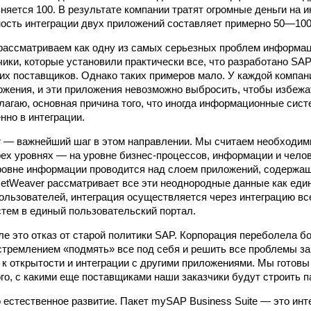
няется 100. В результате компании тратят огромные деньги на и
мость интеграции двух приложений составляет примерно 50—100
рассматриваем как одну из самых серьезных проблем информац
чики, которые установили практически все, что разработано SAP
их поставщиков. Однако таких примеров мало. У каждой компа
ожения, и эти приложения невозможно выбросить, чтобы избеж
олагаю, основная причина того, что иногда информационные сис
нно в интеграции.
r — важнейший шаг в этом направлении. Мы считаем необходи
рех уровнях — на уровне бизнес-процессов, информации и чело
ровне информации проводится над слоем приложений, содержа
NetWeaver рассматривает все эти неоднородные данные как еди
пользователей, интеграция осуществляется через интеграцию в
стем в единый пользовательский портал.
ле это отказ от старой политики SAP. Корпорация переболела б
тремлением «подмять» все под себя и решить все проблемы зак
 к открытости и интеграции с другими приложениями. Мы готовы
ого, с какими еще поставщиками наши заказчики будут строить 
о естественное развитие. Пакет mySAP Business Suite — это ин