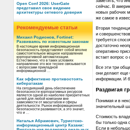
заметить, что и
Open Conf 2026: UserGate
сейчас. В америк
представил свое видение
новых рабочих м
архитектуры сетевого доверия
же самое в изве
Рекомендуемые статьи
Вторая тенденци
и совершенствов
Михаил Родионов, Fortinet:
требуется спосо
Развиваясь по известным законам
достаточно неоп
В настоящее время информационная
безопасность представляет собой вполне
оперативно прис
самостоятельное мощное направление
встает вопрос о 
корпоративной автоматизации.
Естественно, что в таких условиях
направление это все теснее связывается
Все эти три общ
с вопросами прикладной
информационной …
они делают еще 
информации. И б
Как эффективно противостоять
кибератакам
На сегодняшний день обеспечение
Раздвигая г
безопасности корпоративных ресурсов
является одной из наиболее приоритетных
целей для любой компании вне
Понимая и в нек
зависимости от масштабов и сферы
значительный ша
деятельности. Рынок информационной
безопасности развивается, а это значит,
что и …
Стоимость владе
Наталья Абрамович, Туристско-
бы только одна 
информационный центр Казани:
Если в небольшо
Виртуальная поддержка реальных