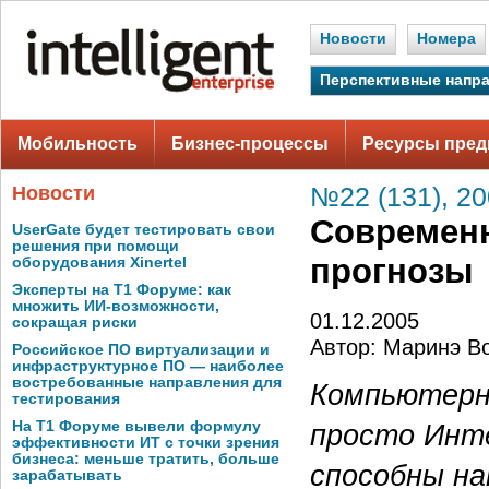
Новости
Номера
Перспективные напр
Мобильность
Бизнес-процессы
Ресурсы пред
Новости
№22 (131), 2
Современн
UserGate будет тестировать свои
решения при помощи
прогнозы
оборудования Xinertel
Эксперты на Т1 Форуме: как
множить ИИ-возможности,
01.12.2005
сокращая риски
Автор: Маринэ В
Российское ПО виртуализации и
инфраструктурное ПО — наиболее
востребованные направления для
Компьютерн
тестирования
На Т1 Форуме вывели формулу
просто Инт
эффективности ИТ с точки зрения
бизнеса: меньше тратить, больше
способны на
зарабатывать