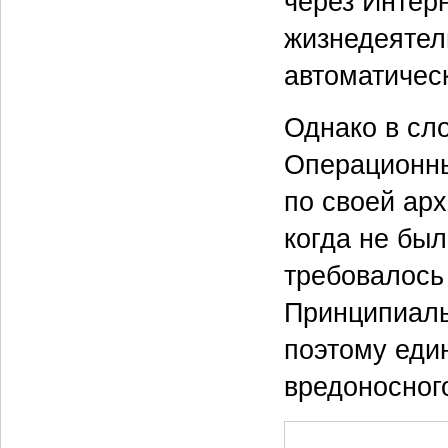
через Интер
жизнедеятел
автоматичес
Однако в сл
Операционны
по своей арх
когда не был
требовалось 
Принципиальн
поэтому еди
вредоносног