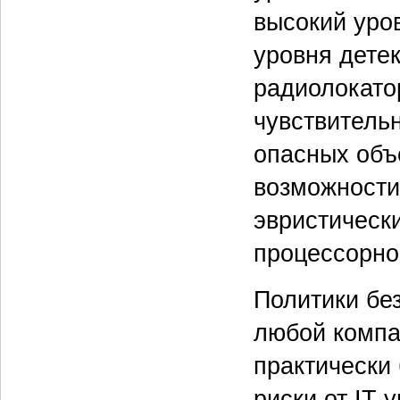
высокий уро
уровня дете
радиолокато
чувствитель
опасных объе
возможности
эвристическ
процессорно
Политики бе
любой компа
практически 
риски от IT-