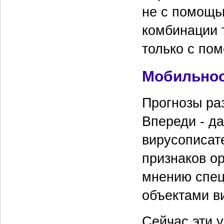
не с помощь
комбинации т
только с по
Мобильнос
Прогнозы ра
Впереди - д
вирусописате
признаков ор
мнению спец
объектами в
Сейчас эти у