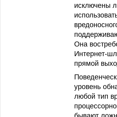
исключены л
использоват
вредоносног
поддерживаю
Она востреб
Интернет-шл
прямой выхо
Поведенческ
уровень обн
любой тип в
процессорно
бывают ложн