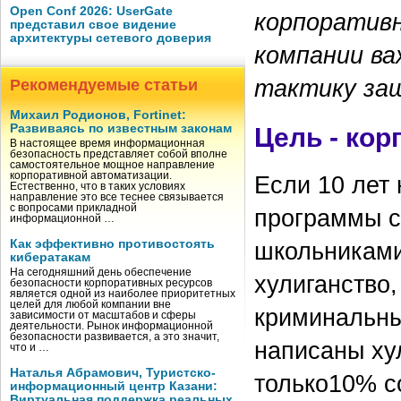
Open Conf 2026: UserGate
корпоративн
представил свое видение
архитектуры сетевого доверия
компании ва
тактику за
Рекомендуемые статьи
Михаил Родионов, Fortinet:
Развиваясь по известным законам
Цель - ко
В настоящее время информационная
безопасность представляет собой вполне
самостоятельное мощное направление
корпоративной автоматизации.
Если 10 лет
Естественно, что в таких условиях
направление это все теснее связывается
с вопросами прикладной
программы с
информационной …
Как эффективно противостоять
школьниками 
кибератакам
На сегодняшний день обеспечение
хулиганство,
безопасности корпоративных ресурсов
является одной из наиболее приоритетных
целей для любой компании вне
криминальны
зависимости от масштабов и сферы
деятельности. Рынок информационной
безопасности развивается, а это значит,
написаны ху
что и …
Наталья Абрамович, Туристско-
только10% с
информационный центр Казани:
Виртуальная поддержка реальных