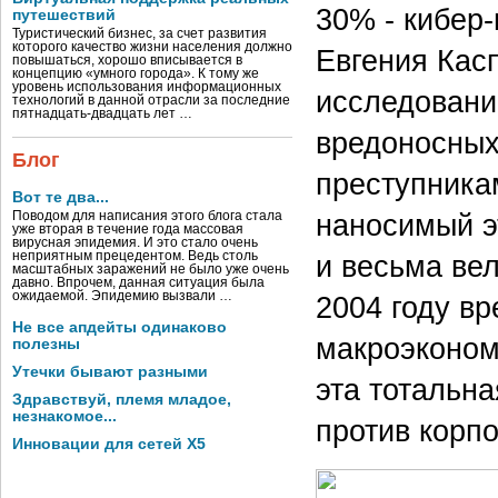
30% - кибер-
путешествий
Туристический бизнес, за счет развития
которого качество жизни населения должно
Евгения Кас
повышаться, хорошо вписывается в
концепцию «умного города». К тому же
уровень использования информационных
исследовани
технологий в данной отрасли за последние
пятнадцать-двадцать лет …
вредоносных
Блог
преступникам
Вот те два...
наносимый э
Поводом для написания этого блога стала
уже вторая в течение года массовая
вирусная эпидемия. И это стало очень
неприятным прецедентом. Ведь столь
и весьма вел
масштабных заражений не было уже очень
давно. Впрочем, данная ситуация была
ожидаемой. Эпидемию вызвали …
2004 году в
Не все апдейты одинаково
макроэконом
полезны
Утечки бывают разными
эта тотальн
Здравствуй, племя младое,
незнакомое...
против корп
Инновации для сетей X5