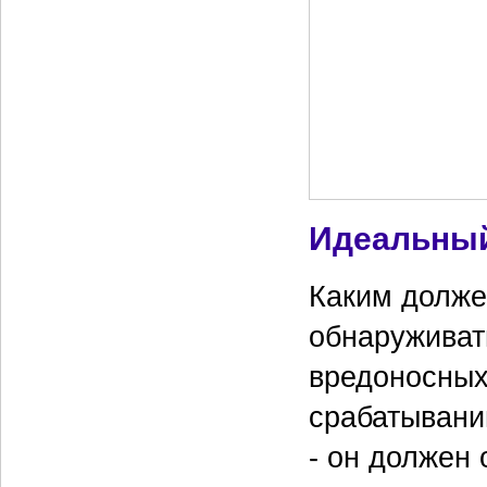
производителе
разных произв
участков защ
чтобы получи
нем окажутся 
защищенной б
Идеальный
Каким долже
обнаруживат
вредоносных
срабатывани
- он должен