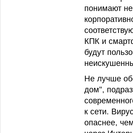
понимают не
корпоративн
соответству
КПК и смарт
будут польз
неискушенны
Не лучше об
дом", подра
современног
к сети. Виру
опаснее, че