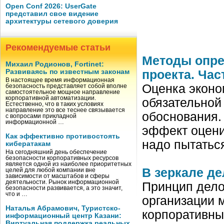
Open Conf 2026: UserGate
представил свое видение
архитектуры сетевого доверия
Рекомендуемые статьи
Методы опре
Михаил Родионов, Fortinet:
Развиваясь по известным законам
проекта. Час
В настоящее время информационная
Оценка эконо
безопасность представляет собой вполне
самостоятельное мощное направление
корпоративной автоматизации.
обязательной
Естественно, что в таких условиях
направление это все теснее связывается
обоснования.
с вопросами прикладной
информационной …
эффект оценит
Как эффективно противостоять
надо пытатьс
кибератакам
На сегодняшний день обеспечение
безопасности корпоративных ресурсов
является одной из наиболее приоритетных
В зеркале д
целей для любой компании вне
зависимости от масштабов и сферы
деятельности. Рынок информационной
Принцип дело
безопасности развивается, а это значит,
что и …
организации 
Наталья Абрамович, Туристско-
корпоративны
информационный центр Казани:
Виртуальная поддержка реальных