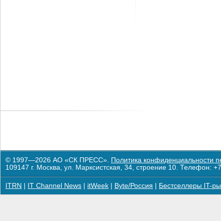
© 1997—2026 АО «СК ПРЕСС».
Политика конфиденциальности п
109147 г. Москва, ул. Марксистская, 34, строение 10. Телефон: +7
ITRN
|
IT Channel News
|
itWeek
|
Byte/Россия
|
Бестселлеры IT-ры