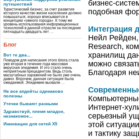
бизнес-систе
путешествий
Туристический бизнес, за счет развития
подобная фор
которого качество жизни населения должно
повышаться, хорошо вписывается в
концепцию «умного города». К тому же
уровень использования информационных
Интеграция 
технологий в данной отрасли за последние
пятнадцать-двадцать лет …
Нейл Рейден, 
Блог
Research, ко
хранилищ дан
Вот те два...
Поводом для написания этого блога стала
можно связать
уже вторая в течение года массовая
вирусная эпидемия. И это стало очень
Благодаря не
неприятным прецедентом. Ведь столь
масштабных заражений не было уже очень
давно. Впрочем, данная ситуация была
ожидаемой. Эпидемию вызвали …
Современные
Не все апдейты одинаково
полезны
Компьютерные
Утечки бывают разными
Интернет-хул
Здравствуй, племя младое,
серьезный ущ
незнакомое...
этой ситуаци
Инновации для сетей X5
и тактику за