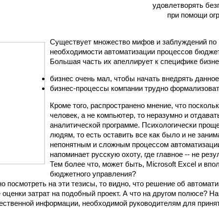
удовлетворять без
при помощи ог
Существует множество мифов и заблуждений по 
необходимости автоматизации процессов бюджет
Большая часть их апеллирует к специфике бизне
бизнес очень мал, чтобы начать внедрять данно
бизнес-процессы компании трудно формализоват
Кроме того, распространено мнение, что посколь
человек, а не компьютер, то неразумно и отдава
аналитической программе. Психологически проще
людям, то есть оставить все как было и не зани
непонятным и сложным процессом автоматизаци
напоминает русскую охоту, где главное -- не резу
Тем более что, может быть, Microsoft Excel и вп
бюджетного управления?
о посмотреть на эти тезисы, то видно, что решение об автомат
 оценки затрат на подобный проект. А что на другом полюсе? На
ественной информации, необходимой руководителям для приня