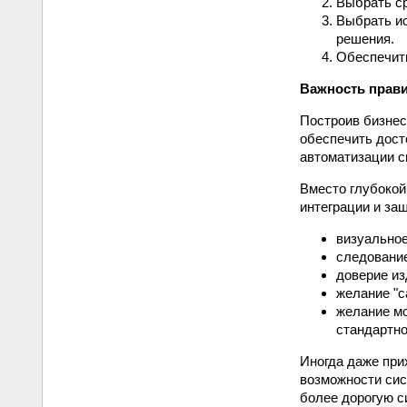
Выбрать с
Выбрать ис
решения.
Обеспечить
Важность прав
Построив бизнес
обеспечить дост
автоматизации с
Вместо глубокой
интеграции и за
визуальное
следование
доверие из
желание "с
желание мо
стандартно
Иногда даже при
возможности сист
более дорогую с