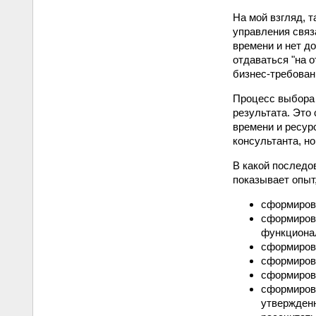
На мой взгляд, 
управления связ
времени и нет д
отдаваться "на 
бизнес-требован
Процесс выбора 
результата. Это
времени и ресур
консультанта, н
В какой последо
показывает опыт
сформирова
сформирова
функциона
сформирова
сформирова
сформирова
сформирова
утвержден