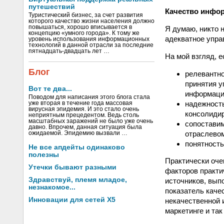
путешествий
Качество инфо
Туристический бизнес, за счет развития
которого качество жизни населения должно
повышаться, хорошо вписывается в
Я думаю, никто 
концепцию «умного города». К тому же
адекватное упра
уровень использования информационных
технологий в данной отрасли за последние
пятнадцать-двадцать лет …
На мой взгляд, 
Блог
релевантно
принятия у
Вот те два...
информации
Поводом для написания этого блога стала
надежность
уже вторая в течение года массовая
вирусная эпидемия. И это стало очень
консолидир
неприятным прецедентом. Ведь столь
масштабных заражений не было уже очень
сопоставим
давно. Впрочем, данная ситуация была
отраслевом
ожидаемой. Эпидемию вызвали …
понятность
Не все апдейты одинаково
полезны
Практически оче
Утечки бывают разными
факторов практи
Здравствуй, племя младое,
источников, вып
незнакомое...
показатель каче
Инновации для сетей X5
некачественной 
маркетинге и так