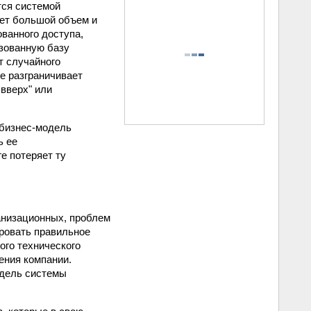
тся системой
ает большой объем и
ванного доступа,
зованную базу
т случайного
е разграничивает
 вверх" или
 бизнес-модель
ь ее
е потеряет ту
ганизационных, проблем
ировать правильное
ого технического
ения компании.
одель системы