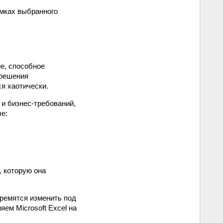
мках выбранного
е, способное
 решения
я хаотически.
и бизнес-требований,
е:
, которую она
тремятся изменить под
ем Microsoft Excel на