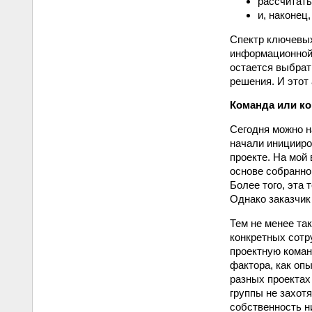
рассчитать
и, наконец
Спектр ключевых
информационной 
остается выбрат
решения. И этот
Команда или к
Сегодня можно н
начали иницииро
проекте. На мой
основе собранно
Более того, эта 
Однако заказчик 
Тем не менее та
конкретных сотр
проектную коман
фактора, как оп
разных проектах
группы не захот
собственность н