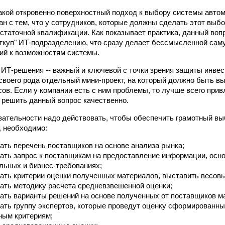
такой откровенно поверхностный подход к выбору системы авто
ан с тем, что у сотрудников, которые должны сделать этот выб
остаточной квалификации. Как показывает практика, данный воп
откуп" ИТ-подразделению, что сразу делает бессмысленной са
ий к возможностям системы.
ИТ-решения -- важный и ключевой с точки зрения защиты инвес
 своего рода отдельный мини-проект, на который должно быть в
сов. Если у компании есть с ним проблемы, то лучше всего при
о решить данный вопрос качественно.
вательности надо действовать, чтобы обеспечить грамотный в
, необходимо:
ть перечень поставщиков на основе анализа рынка;
ть запрос к поставщикам на предоставление информации, осно
льных и бизнес-требованиях;
ть критерии оценки полученных материалов, выставить весовы
ть методику расчета средневзвешенной оценки;
ть варианты решений на основе полученных от поставщиков м
ть группу экспертов, которые проведут оценку сформированны
ным критериям;