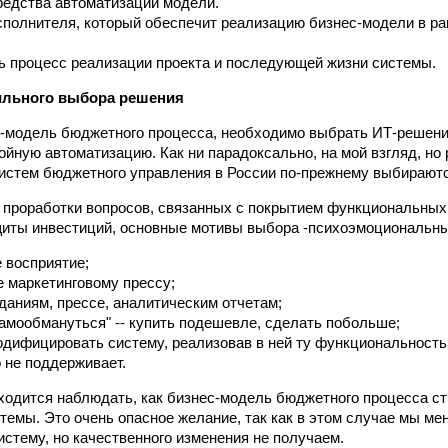
редства автоматизации модели.
полнителя, который обеспечит реализацию бизнес-модели в ра
 процесс реализации проекта и последующей жизни системы.
ильного выбора решения
-модель бюджетного процесса, необходимо выбрать ИТ-решени
ойную автоматизацию. Как ни парадоксально, на мой взгляд, но
истем бюджетного управления в России по-прежнему выбираютс
 проработки вопросов, связанных с покрытием функциональных 
щиты инвестиций, основные мотивы выбора -психоэмоциональны
 восприятие;
 маркетинговому прессу;
даниям, прессе, аналитическим отчетам;
амообмануться" -- купить подешевле, сделать побольше;
дифицировать систему, реализовав в ней ту функциональность
 не поддерживает.
ходится наблюдать, как бизнес-модель бюджетного процесса с
емы. Это очень опасное желание, так как в этом случае мы меня
истему, но качественного изменения не получаем.