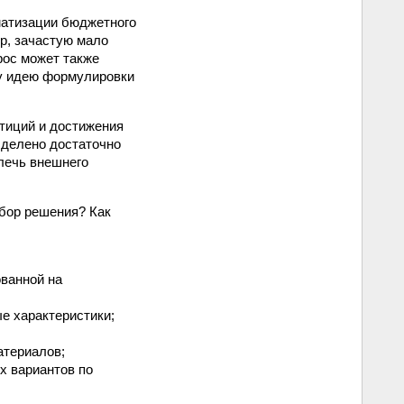
матизации бюджетного
ор, зачастую мало
рос может также
му идею формулировки
тиций и достижения
ыделено достаточно
влечь внешнего
ыбор решения? Как
ванной на
е характеристики;
атериалов;
х вариантов по