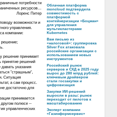
граничные потребности
Облачная платформа
раниченных ресурсов…
moncloud подтвердила
Лоренс Питер
совместимость с
платформой
контейнеризации «Боцман»
поводу возможности и
для управления
ного управления.
мультикластерами
са компании:
Kubernetes
Вам письмо из
е решение;
«налоговой»: группировка
ь.
Silver Fox атаковала
российские организации с
использованием новых
ку решение принимает
инструментов
ть принятие решений
Российский рынок
 давать указания
серверов и СХД в 2025 году
маться "страшным",
вырос до 280 млрд рублей:
и. Ситуация
ключевым драйвером
стали госзакупки и
льтат, а сам процесс.
цифровизация
олне достаточно для
Закупки ИИ-решений
выросли в разы: рынок
изации принимается
переходит от пилотов к
 другом полюсе --
масштабированию
тия управленческих
Эксперт компании
«Газинформсервис»