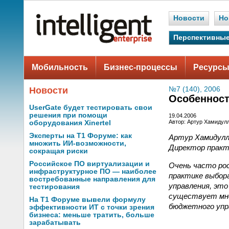
Новости
Но
Перспективные
Мобильность
Бизнес-процессы
Ресурсы
Новости
№7 (140), 2006
Особенност
UserGate будет тестировать свои
решения при помощи
19.04.2006
Автор: Артур Хамидул
оборудования Xinertel
Эксперты на Т1 Форуме: как
Артур Хамидул
множить ИИ-возможности,
Директор практ
сокращая риски
Российское ПО виртуализации и
Очень часто рос
инфраструктурное ПО — наиболее
практике выбор
востребованные направления для
управления, это
тестирования
существует мно
На Т1 Форуме вывели формулу
бюджетного упр
эффективности ИТ с точки зрения
бизнеса: меньше тратить, больше
зарабатывать