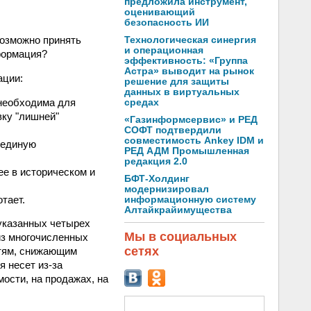
предложила инструмент,
оценивающий
безопасность ИИ
возможно принять
Технологическая синергия
и операционная
формация?
эффективность: «Группа
Астра» выводит на рынок
ации:
решение для защиты
данных в виртуальных
 необходима для
средах
вку "лишней"
«Газинформсервис» и РЕД
СОФТ подтвердили
совместимость Ankey IDM и
 единую
РЕД АДМ Промышленная
редакция 2.0
е в историческом и
БФТ-Холдинг
модернизировал
тает.
информационную систему
Алтайкрайимущества
указанных четырех
Мы в социальных
из многочисленных
сетях
стям, снижающим
я несет из-за
ости, на продажах, на