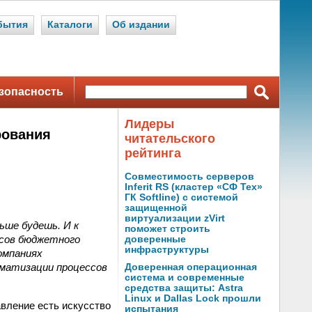
бытия
Каталоги
Об издании
зопасность
Лидеры
рования
читательского
рейтинга
Совместимость серверов
Inferit RS (кластер «СФ Тех»
ГК Softline) с системой
защищенной
виртуализации zVirt
ьше будешь. И к
поможет строить
ссов бюджетного
доверенные
инфраструктуры
омпаниях
матизации процессов
Доверенная операционная
система и современные
средства защиты: Astra
Linux и Dallas Lock прошли
вление есть искусство
испытания