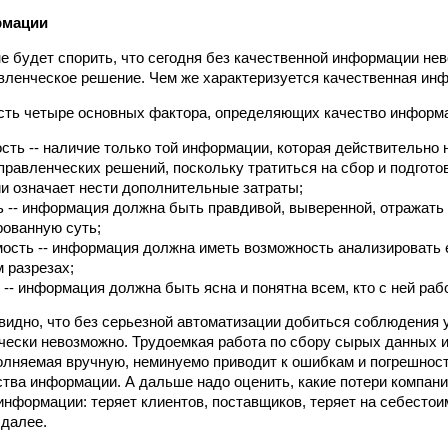
рмации
не будет спорить, что сегодня без качественной информации не
вленческое решение. Чем же характеризуется качественная ин
есть четыре основных фактора, определяющих качество информ
сть -- наличие только той информации, которая действительно
правленческих решений, поскольку тратиться на сбор и подгото
 означает нести дополнительные затраты;
 -- информация должна быть правдивой, выверенной, отражать
ованную суть;
ость -- информация должна иметь возможность анализировать е
 разрезах;
 -- информация должна быть ясна и понятна всем, кто с ней рабо
видно, что без серьезной автоматизации добиться соблюдения 
чески невозможно. Трудоемкая работа по сбору сырых данных 
олняемая вручную, неминуемо приводит к ошибкам и погрешно
ства информации. А дальше надо оценить, какие потери компани
информации: теряет клиентов, поставщиков, теряет на себестоим
 далее.