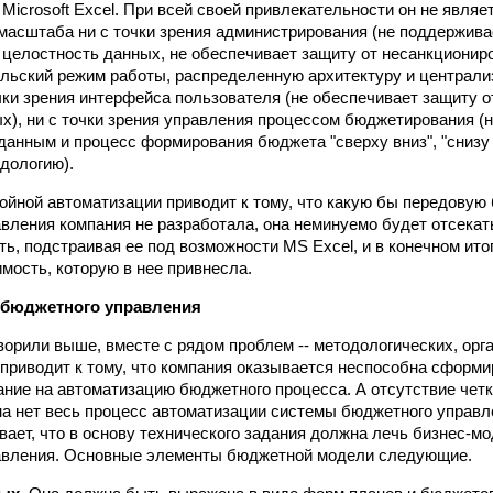
 Microsoft Excel. При всей своей привлекательности он не являе
асштаба ни с точки зрения администрирования (не поддержив
 целостность данных, не обеспечивает защиту от несанкциониро
льский режим работы, распределенную архитектуру и централи
очки зрения интерфейса пользователя (не обеспечивает защиту о
х), ни с точки зрения управления процессом бюджетирования (н
 данным и процесс формирования бюджета "сверху вниз", "снизу
дологию).
ойной автоматизации приводит к тому, что какую бы передовую
вления компания не разработала, она неминуемо будет отсекат
ь, подстраивая ее под возможности MS Excel, и в конечном итог
мость, которую в нее привнесла.
 бюджетного управления
оворили выше, вместе с рядом проблем -- методологических, ор
 приводит к тому, что компания оказывается неспособна сформ
ание на автоматизацию бюджетного процесса. А отсутствие четк
на нет весь процесс автоматизации системы бюджетного управл
вает, что в основу технического задания должна лечь бизнес-м
авления. Основные элементы бюджетной модели следующие.