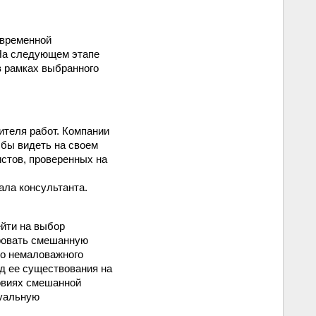
овременной
 На следующем этапе
в рамках выбранного
теля работ. Компании
 бы видеть на своем
истов, проверенных на
ала консультанта.
ейти на выбор
ировать смешанную
го немаловажного
од ее существования на
ловиях смешанной
туальную