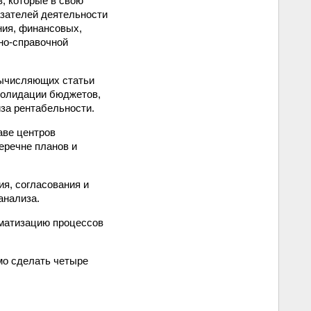
, которые в свою
азателей деятельности
ния, финансовых,
но-справочной
вычисляющих статьи
солидации бюджетов,
за рентабельности.
аве центров
еречне планов и
я, согласования и
анализа.
оматизацию процессов
мо сделать четыре