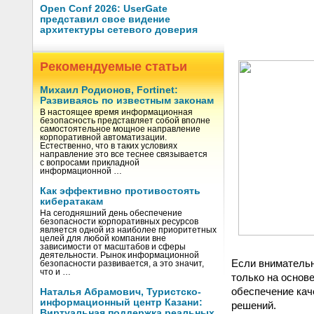
Open Conf 2026: UserGate
представил свое видение
архитектуры сетевого доверия
Рекомендуемые статьи
Михаил Родионов, Fortinet:
Развиваясь по известным законам
В настоящее время информационная
безопасность представляет собой вполне
самостоятельное мощное направление
корпоративной автоматизации.
Естественно, что в таких условиях
направление это все теснее связывается
с вопросами прикладной
информационной …
Как эффективно противостоять
кибератакам
На сегодняшний день обеспечение
безопасности корпоративных ресурсов
является одной из наиболее приоритетных
целей для любой компании вне
зависимости от масштабов и сферы
деятельности. Рынок информационной
Если внимательн
безопасности развивается, а это значит,
что и …
только на основе
обеспечение кач
Наталья Абрамович, Туристско-
информационный центр Казани:
решений.
Виртуальная поддержка реальных