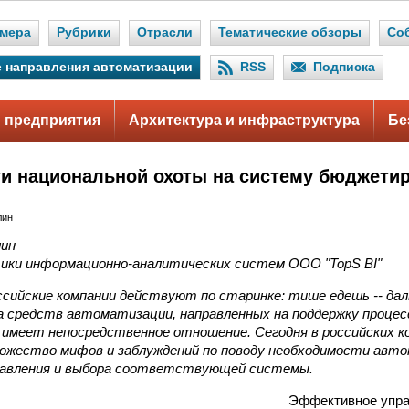
мера
Рубрики
Отрасли
Тематические обзоры
Со
 направления автоматизации
RSS
Подписка
 предприятия
Архитектура и инфраструктура
Бе
и национальной охоты на систему бюджети
лин
лин
ики информационно-аналитических систем ООО "TopS BI"
сийские компании действуют по старинке: тише едешь -- дал
а средств автоматизации, направленных на поддержку проце
 имеет непосредственное отношение. Сегодня в российских к
жество мифов и заблуждений по поводу необходимости авто
авления и выбора соответствующей системы.
Эффективное упра