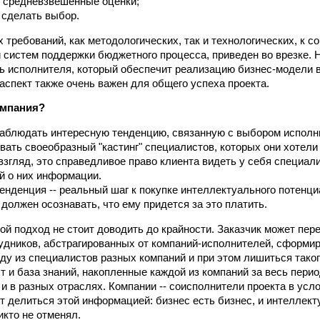
 средневзвешенные оценки;
, сделать выбор.
 требований, как методологических, так и технологических, к с
систем поддержки бюджетного процесса, приведен во врезке.
ь исполнителя, который обеспечит реализацию бизнес-модели 
 аспект также очень важен для общего успеха проекта.
омпания?
аблюдать интересную тенденцию, связанную с выбором исполни
вать своеобразный "кастинг" специалистов, которых они хотели
 взгляд, это справедливое право клиента видеть у себя специал
й о них информации.
тенденция -- реальный шаг к покупке интеллектуального потенци
должен осознавать, что ему придется за это платить.
кой подход не стоит доводить до крайности. Заказчик может пер
удников, абстрагированных от компаний-исполнителей, сформ
ду из специалистов разных компаний и при этом лишиться тако
ыт и база знаний, накопленные каждой из компаний за весь пери
 и в разных отраслях. Компании -- соисполнители проекта в ус
ят делиться этой информацией: бизнес есть бизнес, и интеллек
икто не отменял.