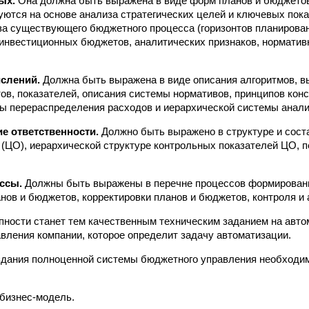
ых.
Она должна быть выражена в виде форм планов и бюджетов
ются на основе анализа стратегических целей и ключевых пок
за существующего бюджетного процесса (горизонтов планирова
инвестиционных бюджетов, аналитических признаков, норматив
слений.
Должна быть выражена в виде описания алгоритмов, 
ов, показателей, описания системы нормативов, принципов кон
ы перераспределения расходов и иерархической системы анали
ие ответственности.
Должно быть выражено в структуре и сост
 (ЦО), иерархической структуре контрольных показателей ЦО, п
ессы.
Должны быть выражены в перечне процессов формировани
нов и бюджетов, корректировки планов и бюджетов, контроля и 
упности станет тем качественным техническим заданием на авт
вления компании, которое определит задачу автоматизации.
здания полноценной системы бюджетного управления необходи
бизнес-модель.