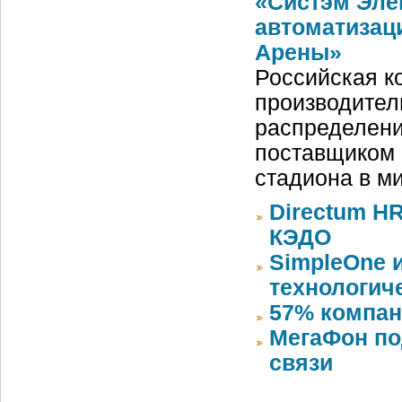
«Систэм Эле
автоматизац
Арены»
Российская ко
производител
распределени
поставщиком 
стадиона в м
Directum HR
КЭДО
SimpleOne 
технологич
57% компан
МегаФон по
связи