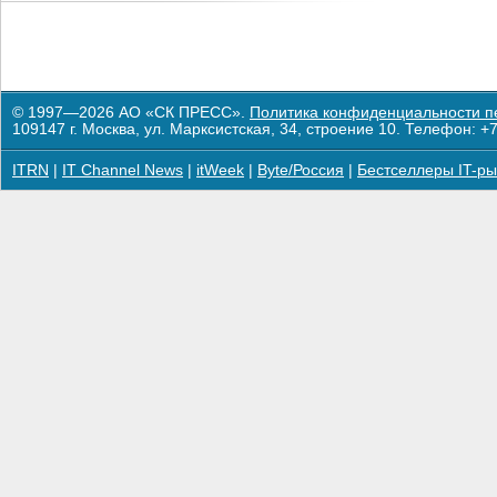
© 1997—2026 АО «СК ПРЕСС».
Политика конфиденциальности п
109147 г. Москва, ул. Марксистская, 34, строение 10. Телефон: +7
ITRN
|
IT Channel News
|
itWeek
|
Byte/Россия
|
Бестселлеры IT-ры