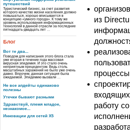
путешествий
организо
Туристический бизнес, за счет развития
которого качество жизни населения должно
повышаться, хорошо вписывается в
из Direct
концепцию «умного города». К тому же
уровень использования информационных
технологий в данной отрасли за последние
информац
пятнадцать-двадцать лет …
должностя
Блог
реализов
Вот те два...
Поводом для написания этого блога стала
пользоват
уже вторая в течение года массовая
вирусная эпидемия. И это стало очень
неприятным прецедентом. Ведь столь
масштабных заражений не было уже очень
процессы
давно. Впрочем, данная ситуация была
ожидаемой. Эпидемию вызвали …
спроекти
Не все апдейты одинаково
полезны
входящих
Утечки бывают разными
работу с
Здравствуй, племя младое,
незнакомое...
исполнен
Инновации для сетей X5
разработ