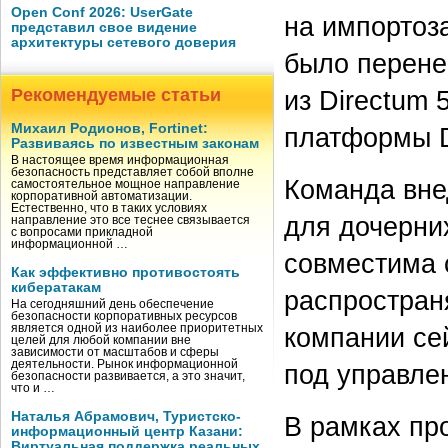
Open Conf 2026: UserGate
на импортоз
представил свое видение
архитектуры сетевого доверия
было перене
из Directum
Рекомендуемые статьи
Михаил Родионов, Fortinet:
платформы D
Развиваясь по известным законам
В настоящее время информационная
безопасность представляет собой вполне
Команда вне
самостоятельное мощное направление
корпоративной автоматизации.
Естественно, что в таких условиях
для дочерни
направление это все теснее связывается
с вопросами прикладной
информационной …
совместима 
Как эффективно противостоять
кибератакам
распростран
На сегодняшний день обеспечение
безопасности корпоративных ресурсов
компании се
является одной из наиболее приоритетных
целей для любой компании вне
зависимости от масштабов и сферы
деятельности. Рынок информационной
под управле
безопасности развивается, а это значит,
что и …
Наталья Абрамович, Туристско-
В рамках пр
информационный центр Казани:
Виртуальная поддержка реальных