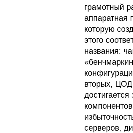
грамотный р
аппаратная 
которую соз
этого соотве
названия: ч
«бенчмаркин
конфигураци
вторых, ЦОД
достигается
компонентов
избыточност
серверов, д