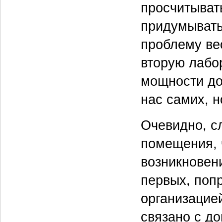
просчитывать
придумывать
проблему ве
вторую лабор
мощности до
нас самих, н
Очевидно, с
помещения, 
возникновени
первых, поп
организацие
связано с д