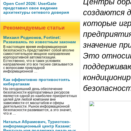
Центры обра
Open Conf 2026: UserGate
представил свое видение
создаются д
архитектуры сетевого доверия
которые игр
Рекомендуемые статьи
предприятия
Михаил Родионов, Fortinet:
Развиваясь по известным законам
значение пр
В настоящее время информационная
безопасность представляет собой вполне
Это относи
самостоятельное мощное направление
корпоративной автоматизации.
Естественно, что в таких условиях
поддержива
направление это все теснее связывается
с вопросами прикладной
информационной …
кондиционир
Как эффективно противостоять
кибератакам
безопасност
На сегодняшний день обеспечение
безопасности корпоративных ресурсов
является одной из наиболее приоритетных
целей для любой компании вне
зависимости от масштабов и сферы
деятельности. Рынок информационной
безопасности развивается, а это значит,
что и …
Наталья Абрамович, Туристско-
информационный центр Казани:
Виртуальная поддержка реальных