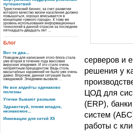
путешествий
Туристический бизнес, за счет развития
которого качество жизни населения должно
повышаться, хорошо вписывается в
концепцию «умного города». К тому же
уровень использования информационных
технологий в данной отрасли за последние
пятнадцать-двадцать лет …
Блог
Вот те два...
серверов и 
Поводом для написания этого блога стала
уже вторая в течение года массовая
вирусная эпидемия. И это стало очень
решения у к
неприятным прецедентом. Ведь столь
масштабных заражений не было уже очень
давно. Впрочем, данная ситуация была
производств
ожидаемой. Эпидемию вызвали …
Не все апдейты одинаково
ЦОД для сис
полезны
Утечки бывают разными
(ERP), банк
Здравствуй, племя младое,
незнакомое...
систем (АБС
Инновации для сетей X5
работы с кл