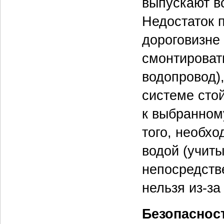
выпускают в
Недостаток 
дороговизне
смонтироват
водопровод),
системе сто
к выбранном
того, необхо
водой (учиты
непосредств
нельзя из-з
Безопаснос