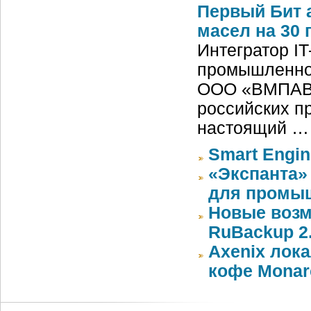
Первый Бит 
масел на 30
Интегратор I
промышленной
ООО «ВМПАВТО
российских п
настоящий …
Smart Engin
«Экспанта»
для промыш
Новые воз
RuBackup 2
Axenix лок
кофе Monar