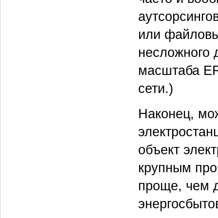
аутсорсинго
или файловы
несложного 
масштаба ER
сети.)
Наконец, мо
электростан
объект элек
крупным про
проще, чем 
энергосбыто