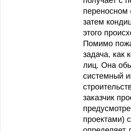
получает с п
переносном 
затем конди
этого происх
Помимо пожа
задача, как
лиц. Она об
системный и
строительст
заказчик пр
предусмотре
проектами) 
определяет 