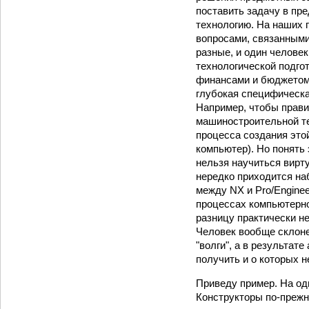
поставить задачу в пр
технологию. На наших 
вопросами, связанными
разные, и один человек
технологической подго
финансами и бюджетом, 
глубокая специфическа
Например, чтобы прав
машиностроительной т
процесса создания этой
компьютер). Но понять
нельзя научиться вирт
нередко приходится на
между NX и Pro/Enginee
процессах компьютерно
разницу практически н
Человек вообще склоне
"волги", а в результат
получить и о которых н
Приведу пример. На од
Конструкторы по-прежн