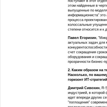
поступают в этот отдел
этом найденные в черт
выпущенные по моделям,
информациониста" это 
процесса проектирован
колоссальные упущенны
степени относится и к
Павел Егорихин
, "Мик
актуальных задач для
конкурентоспособности 
счет сокращения сроко
оборудования и сокращ
прозрачности бизнес-п
2. Каким образом на 
Насколько, по вашему
горизонт ИТ-стратеги
Дмитрий Сивохин
, R-
индустрией, в которой
идет впереди других с
"поглощения" современ
последние годы ситуац