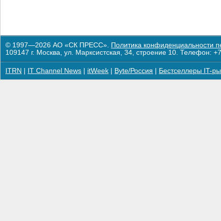
© 1997—2026 АО «СК ПРЕСС».
Политика конфиденциальности п
109147 г. Москва, ул. Марксистская, 34, строение 10. Телефон: +7
ITRN
|
IT Channel News
|
itWeek
|
Byte/Россия
|
Бестселлеры IT-ры