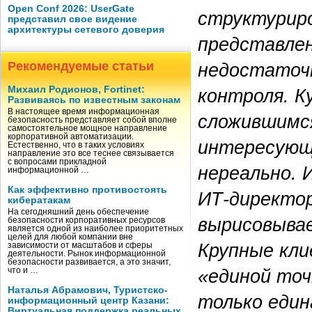
Open Conf 2026: UserGate
структурир
представил свое видение
архитектуры сетевого доверия
представлен
недостаточ
Рекомендуемые статьи
Михаил Родионов, Fortinet:
контроля. К
Развиваясь по известным законам
В настоящее время информационная
сложившимся
безопасность представляет собой вполне
самостоятельное мощное направление
корпоративной автоматизации.
интересующ
Естественно, что в таких условиях
направление это все теснее связывается
с вопросами прикладной
нереально. 
информационной …
Как эффективно противостоять
ИТ-директор
кибератакам
На сегодняшний день обеспечение
вырисовывае
безопасности корпоративных ресурсов
является одной из наиболее приоритетных
целей для любой компании вне
Крупные кл
зависимости от масштабов и сферы
деятельности. Рынок информационной
безопасности развивается, а это значит,
«единой точ
что и …
Наталья Абрамович, Туристско-
только един
информационный центр Казани:
Виртуальная поддержка реальных