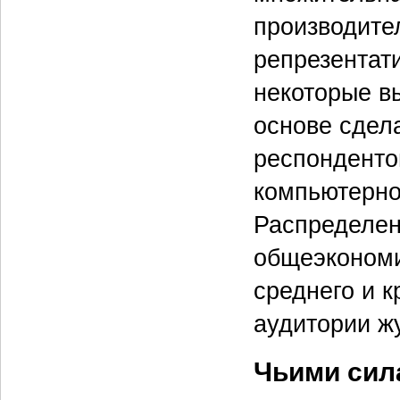
производите
репрезентати
некоторые вы
основе сдел
респонденто
компьютерног
Распределен
общеэкономи
среднего и к
аудитории ж
Чьими сил