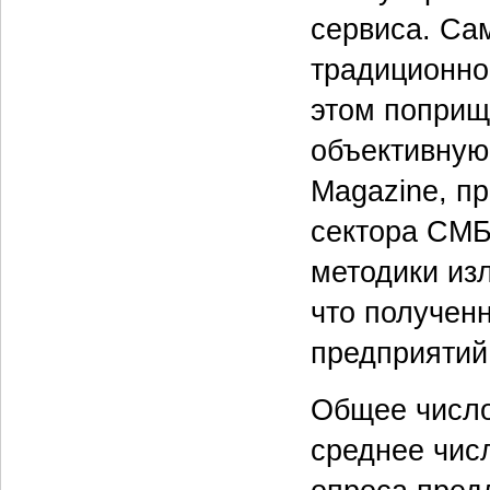
сервиса. Сам
традиционно
этом поприще
объективную
Magаzine, п
сектора СМБ
методики изл
что получен
предприятий
Общее число
среднее чис