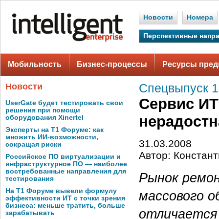
Новости
Номера
Перспективные напр
Мобильность
Бизнес-процессы
Ресурсы пред
Новости
Спецвыпуск 1,
Сервис ИТ
UserGate будет тестировать свои
решения при помощи
нерадостн
оборудования Xinertel
Эксперты на Т1 Форуме: как
множить ИИ-возможности,
31.03.2008
сокращая риски
Автор: Констан
Российское ПО виртуализации и
инфраструктурное ПО — наиболее
востребованные направления для
Рынок ремо
тестирования
На Т1 Форуме вывели формулу
массового о
эффективности ИТ с точки зрения
бизнеса: меньше тратить, больше
отличается 
зарабатывать