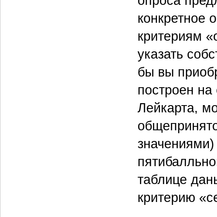
опроса предл
конкретное 
критериям «
указать соб
бы вы приоб
построен на
Лейкарта, м
общепринято
значениями)
пятибалльно
таблице дан
критерию «с