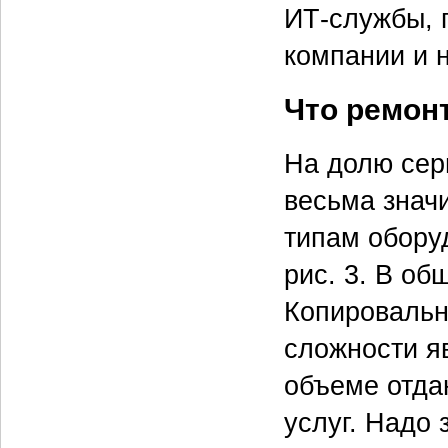
ИТ-службы, 
компании и 
Что ремон
На долю сер
весьма знач
типам обору
рис. 3. В об
Копировальн
сложности я
объеме отда
услуг. Надо