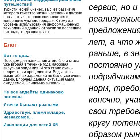
путешествий
сервис, но 
Туристический бизнес, за счет развития
которого качество жизни населения должно
реализуемые
повышаться, хорошо вписывается в
концепцию «умного города». К тому же
уровень использования информационных
предложения
технологий в данной отрасли за последние
пятнадцать-двадцать лет …
лет, а что 
Блог
раньше, в з
Вот те два...
Поводом для написания этого блога стала
постоянно у
уже вторая в течение года массовая
вирусная эпидемия. И это стало очень
неприятным прецедентом. Ведь столь
подрядчика
масштабных заражений не было уже очень
давно. Впрочем, данная ситуация была
ожидаемой. Эпидемию вызвали …
норм, требо
Не все апдейты одинаково
полезны
конечно, уч
Утечки бывают разными
свои требов
Здравствуй, племя младое,
незнакомое...
кругу потен
Инновации для сетей X5
образом рын