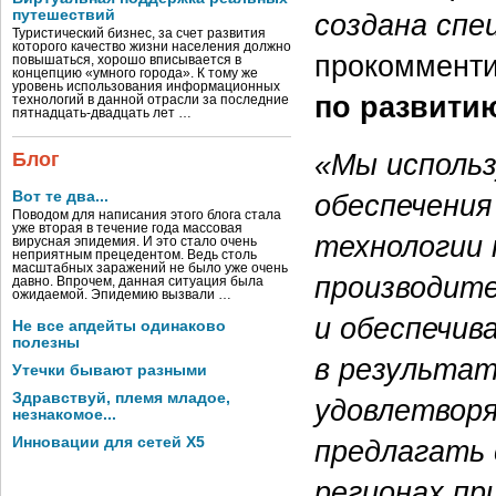
путешествий
создана спец
Туристический бизнес, за счет развития
которого качество жизни населения должно
прокоммент
повышаться, хорошо вписывается в
концепцию «умного города». К тому же
уровень использования информационных
по развитию
технологий в данной отрасли за последние
пятнадцать-двадцать лет …
«Мы исполь
Блог
обеспечения
Вот те два...
Поводом для написания этого блога стала
уже вторая в течение года массовая
технологии
вирусная эпидемия. И это стало очень
неприятным прецедентом. Ведь столь
масштабных заражений не было уже очень
производите
давно. Впрочем, данная ситуация была
ожидаемой. Эпидемию вызвали …
и обеспечив
Не все апдейты одинаково
полезны
в результат
Утечки бывают разными
Здравствуй, племя младое,
удовлетворя
незнакомое...
предлагать 
Инновации для сетей X5
регионах пр