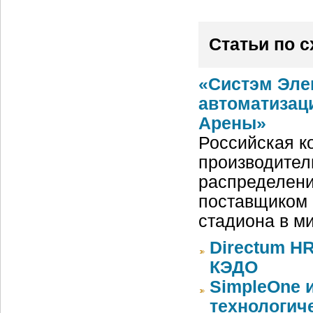
Статьи по 
«Систэм Эле
автоматизац
Арены»
Российская ко
производител
распределени
поставщиком 
стадиона в м
Directum HR
КЭДО
SimpleOne 
технологич