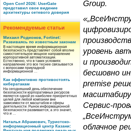
Group.
Open Conf 2026: UserGate
представил свое видение
архитектуры сетевого доверия
«„ВсеИнстру
цифровизиро
Рекомендуемые статьи
Михаил Родионов, Fortinet:
производств
Развиваясь по известным законам
В настоящее время информационная
уровень ав
безопасность представляет собой вполне
самостоятельное мощное направление
корпоративной автоматизации.
и производ
Естественно, что в таких условиях
направление это все теснее связывается
с вопросами прикладной
бесшовно ин
информационной …
Как эффективно противостоять
premise реш
кибератакам
На сегодняшний день обеспечение
масштабиру
безопасности корпоративных ресурсов
является одной из наиболее приоритетных
целей для любой компании вне
Сервис-пров
зависимости от масштабов и сферы
деятельности. Рынок информационной
безопасности развивается, а это значит,
„ВсеИнструм
что и …
Наталья Абрамович, Туристско-
облачное ре
информационный центр Казани:
Виртуальная поддержка реальных