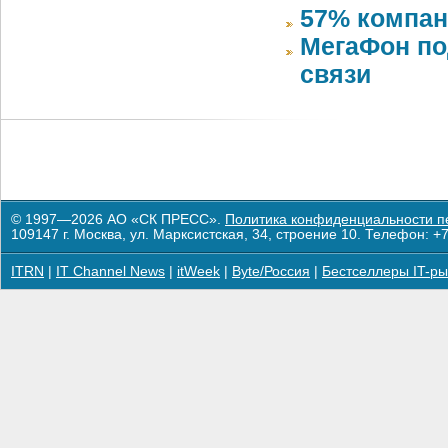
57% компан
МегаФон по
связи
© 1997—2026 АО «СК ПРЕСС».
Политика конфиденциальности п
109147 г. Москва, ул. Марксистская, 34, строение 10. Телефон: +7
ITRN
|
IT Channel News
|
itWeek
|
Byte/Россия
|
Бестселлеры IT-ры